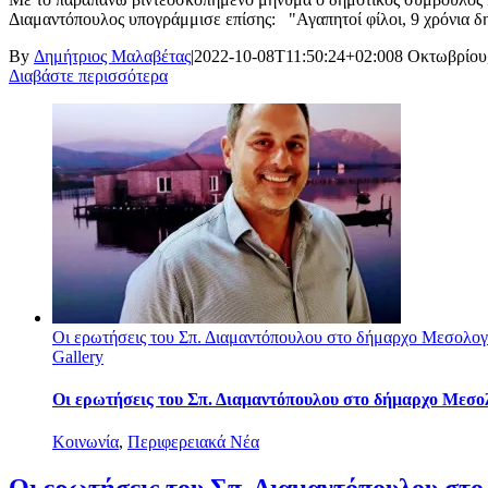
Διαμαντόπουλος υπογράμμισε επίσης: "Αγαπητοί φίλοι, 9 χρόνια δημ
By
Δημήτριος Μαλαβέτας
|
2022-10-08T11:50:24+02:00
8 Οκτωβρίου
Διαβάστε περισσότερα
Οι ερωτήσεις του Σπ. Διαμαντόπουλου στο δήμαρχο Μεσολογ
Gallery
Οι ερωτήσεις του Σπ. Διαμαντόπουλου στο δήμαρχο Μεσο
Κοινωνία
,
Περιφερειακά Νέα
Οι ερωτήσεις του Σπ. Διαμαντόπουλου στ