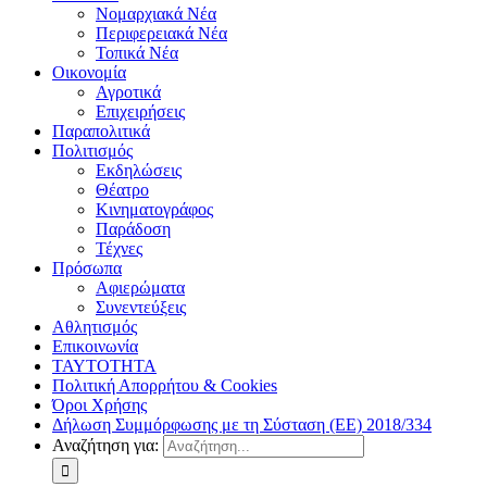
Νομαρχιακά Νέα
Περιφερειακά Νέα
Τοπικά Νέα
Οικονομία
Αγροτικά
Επιχειρήσεις
Παραπολιτικά
Πολιτισμός
Εκδηλώσεις
Θέατρο
Κινηματογράφος
Παράδοση
Τέχνες
Πρόσωπα
Αφιερώματα
Συνεντεύξεις
Αθλητισμός
Επικοινωνία
ΤΑΥΤΟΤΗΤΑ
Πολιτική Απορρήτου & Cookies
Όροι Χρήσης
Δήλωση Συμμόρφωσης με τη Σύσταση (ΕΕ) 2018/334
Αναζήτηση για: