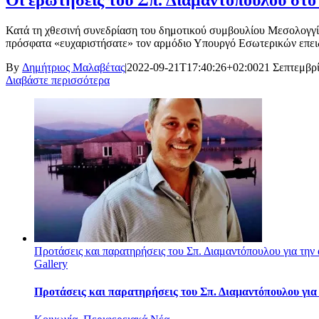
Κατά τη χθεσινή συνεδρίαση του δημοτικού συμβουλίου Μεσολογγίο
πρόσφατα «ευχαριστήσατε» τον αρμόδιο Υπουργό Εσωτερικών επειδή 
By
Δημήτριος Μαλαβέτας
|
2022-09-21T17:40:26+02:00
21 Σεπτεμβρ
Διαβάστε περισσότερα
Προτάσεις και παρατηρήσεις του Σπ. Διαμαντόπουλου για την
Gallery
Προτάσεις και παρατηρήσεις του Σπ. Διαμαντόπουλου για