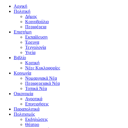
Αρχική
Πολιτική
Δήμος
Κοινοβούλιο
Περιφέρεια
Επιστήμη
Εκπαίδευση
Έρευνα
Τεχνολογία
Υγεία
Βιβλίο
Κριτική
Νέες Κυκλοφορίες
Κοινωνία
Νομαρχιακά Νέα
Περιφερειακά Νέα
Τοπικά Νέα
Οικονομία
Αγροτικά
Επιχειρήσεις
Παραπολιτικά
Πολιτισμός
Εκδηλώσεις
Θέατρο