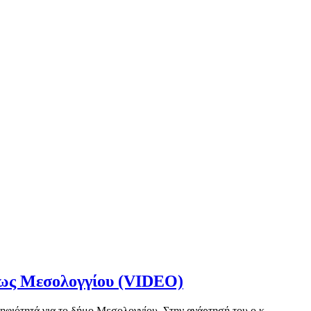
εως Μεσολογγίου (VIDEO)
ιότητά για το δήμο Μεσολογγίου. Στην ανάρτησή του ο κ.