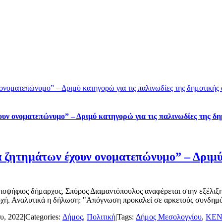
 ονοματεπώνυμο” – Δριμύ κατηγορώ για τις παλινωδίες της δημοτική
ουν ονοματεπώνυμο” – Δριμύ κατηγορώ για τις παλινωδίες της δ
ά ζητημάτων έχουν ονοματεπώνυμο” – Δριμύ
ψήφιος δήμαρχος, Σπύρος Διαμαντόπουλος αναφέρεται στην εξέλιξη 
ή. Αναλυτικά η δήλωση: "Απόγνωση προκαλεί σε αρκετούς συνδημότες
υ, 2022
|
Categories:
Δήμος
,
Πολιτική
|
Tags:
Δήμος Μεσολογγίου
,
ΚΕΝ