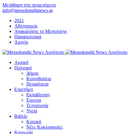
Μετάβαση στο περιεχόμενο
info@messolonghinews.gr
2021
Αθλητισμός
Ανακαλύψτε το Μεσολόγγι
Παραπολιτικά
Αρχείο
Αρχική
Πολιτική
Δήμος
Κοινοβούλιο
Περιφέρεια
Επιστήμη
Εκπαίδευση
Έρευνα
Τεχνολογία
Υγεία
Βιβλίο
Κριτική
Νέες Κυκλοφορίες
Κοινωνία