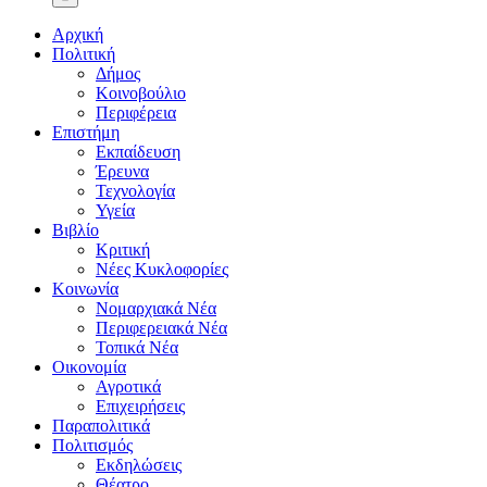
Αρχική
Πολιτική
Δήμος
Κοινοβούλιο
Περιφέρεια
Επιστήμη
Εκπαίδευση
Έρευνα
Τεχνολογία
Υγεία
Βιβλίο
Κριτική
Νέες Κυκλοφορίες
Κοινωνία
Νομαρχιακά Νέα
Περιφερειακά Νέα
Τοπικά Νέα
Οικονομία
Αγροτικά
Επιχειρήσεις
Παραπολιτικά
Πολιτισμός
Εκδηλώσεις
Θέατρο