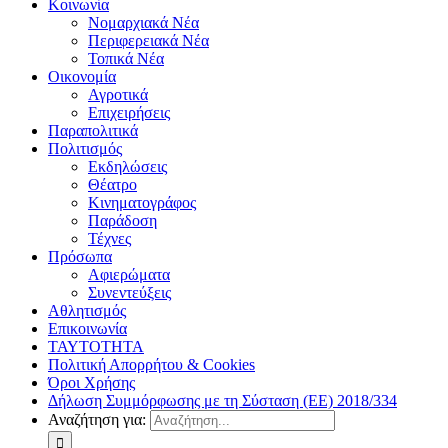
Κοινωνία
Νομαρχιακά Νέα
Περιφερειακά Νέα
Τοπικά Νέα
Οικονομία
Αγροτικά
Επιχειρήσεις
Παραπολιτικά
Πολιτισμός
Εκδηλώσεις
Θέατρο
Κινηματογράφος
Παράδοση
Τέχνες
Πρόσωπα
Αφιερώματα
Συνεντεύξεις
Αθλητισμός
Επικοινωνία
ΤΑΥΤΟΤΗΤΑ
Πολιτική Απορρήτου & Cookies
Όροι Χρήσης
Δήλωση Συμμόρφωσης με τη Σύσταση (ΕΕ) 2018/334
Αναζήτηση για: