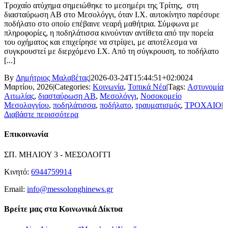
Τροχαίο ατύχημα σημειώθηκε το μεσημέρι της Τρίτης, στη
διασταύρωση ΑΒ στο Μεσολόγγι, όταν Ι.Χ. αυτοκίνητο παρέσυρε
ποδήλατο στο οποίο επέβαινε νεαρή μαθήτρια. Σύμφωνα με
πληροφορίες, η ποδηλάτισσα κινούνταν αντίθετα από την πορεία
του οχήματος και επιχείρησε να στρίψει, με αποτέλεσμα να
συγκρουστεί με διερχόμενο Ι.Χ. Από τη σύγκρουση, το ποδήλατο
[...]
By
Δημήτριος Μαλαβέτας
|
2026-03-24T15:44:51+02:00
24
Μαρτίου, 2026
|
Categories:
Κοινωνία
,
Τοπικά Νέα
|
Tags:
Αστυνομία
Αιτωλίας
,
διασταύρωση ΑΒ
,
Μεσολόγγι
,
Νοσοκομείο
Μεσολογγίου
,
ποδηλάτισσα
,
ποδήλατο
,
τραυματισμός
,
ΤΡΟΧΑΙΟ
|
Διαβάστε περισσότερα
Επικοινωνία
ΣΠ. ΜΗΛΙΟΥ 3 - ΜΕΣΟΛΟΓΓΙ
Κινητό:
6944759914
Email:
info@messolonghinews.gr
Βρείτε μας στα Κοινωνικά Δίκτυα