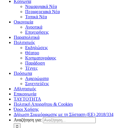
Κοινωνία
Νομαρχιακά Νέα
Περιφερειακά Νέα
Τοπικά Νέα
Οικονομία
Αγροτικά
Επιχειρήσεις
Παραπολιτικά
Πολιτισμός
Εκδηλώσεις
Θέατρο
Κινηματογράφος
Παράδοση
Τέχνες
Πρόσωπα
Αφιερώματα
Συνεντεύξεις
Αθλητισμός
Επικοινωνία
ΤΑΥΤΟΤΗΤΑ
Πολιτική Απορρήτου & Cookies
Όροι Χρήσης
Δήλωση Συμμόρφωσης με τη Σύσταση (ΕΕ) 2018/334
Αναζήτηση για: