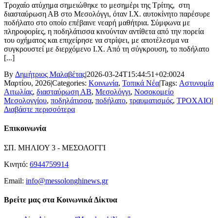
Τροχαίο ατύχημα σημειώθηκε το μεσημέρι της Τρίτης, στη
διασταύρωση ΑΒ στο Μεσολόγγι, όταν Ι.Χ. αυτοκίνητο παρέσυρε
ποδήλατο στο οποίο επέβαινε νεαρή μαθήτρια. Σύμφωνα με
πληροφορίες, η ποδηλάτισσα κινούνταν αντίθετα από την πορεία
του οχήματος και επιχείρησε να στρίψει, με αποτέλεσμα να
συγκρουστεί με διερχόμενο Ι.Χ. Από τη σύγκρουση, το ποδήλατο
[...]
By
Δημήτριος Μαλαβέτας
|
2026-03-24T15:44:51+02:00
24
Μαρτίου, 2026
|
Categories:
Κοινωνία
,
Τοπικά Νέα
|
Tags:
Αστυνομία
Αιτωλίας
,
διασταύρωση ΑΒ
,
Μεσολόγγι
,
Νοσοκομείο
Μεσολογγίου
,
ποδηλάτισσα
,
ποδήλατο
,
τραυματισμός
,
ΤΡΟΧΑΙΟ
|
Διαβάστε περισσότερα
Επικοινωνία
ΣΠ. ΜΗΛΙΟΥ 3 - ΜΕΣΟΛΟΓΓΙ
Κινητό:
6944759914
Email:
info@messolonghinews.gr
Βρείτε μας στα Κοινωνικά Δίκτυα