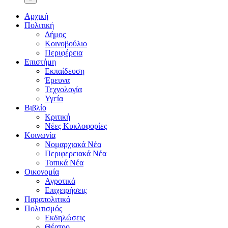
Αρχική
Πολιτική
Δήμος
Κοινοβούλιο
Περιφέρεια
Επιστήμη
Εκπαίδευση
Έρευνα
Τεχνολογία
Υγεία
Βιβλίο
Κριτική
Νέες Κυκλοφορίες
Κοινωνία
Νομαρχιακά Νέα
Περιφερειακά Νέα
Τοπικά Νέα
Οικονομία
Αγροτικά
Επιχειρήσεις
Παραπολιτικά
Πολιτισμός
Εκδηλώσεις
Θέατρο