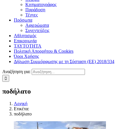
Κινηματογράφος
Παράδοση
Τέχνες
Πρόσωπα
Αφιερώματα
Συνεντεύξεις
Αθλητισμός
Επικοινωνία
ΤΑΥΤΟΤΗΤΑ
Πολιτική Απορρήτου & Cookies
Όροι Χρήσης
Δήλωση Συμμόρφωσης με τη Σύσταση (ΕΕ) 2018/334
Αναζήτηση για:
ποδήλατο
Αρχική
Ετικέτα:
ποδήλατο