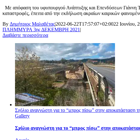
Με απόφαση του υφυπουργού Ανάπτυξης και Επενδύσεων Γιάννη Τσα
καταστροφές, έπειτα από την εκδήλωση ακραίων καιρικών φαινομένω
By
Δημήτριος Μαλαβέτας
|
2022-06-22T17:57:07+02:00
22 Ιουνίου, 
ΠΛΗΜΜΥΡΑ 3ης ΔΕΚΕΜΒΡΗ 2021
|
Διαβάστε περισσότερα
Σχόλιο αναγνώστη για το “μπρος πίσω” στην αποκατάσταση τ
Gallery
Σχόλιο αναγνώστη για το “μπρος πίσω” στην αποκατάστα