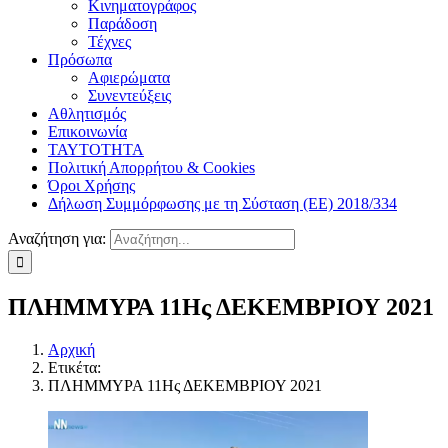
Κινηματογράφος
Παράδοση
Τέχνες
Πρόσωπα
Αφιερώματα
Συνεντεύξεις
Αθλητισμός
Επικοινωνία
ΤΑΥΤΟΤΗΤΑ
Πολιτική Απορρήτου & Cookies
Όροι Χρήσης
Δήλωση Συμμόρφωσης με τη Σύσταση (ΕΕ) 2018/334
Αναζήτηση για:
ΠΛΗΜΜΥΡΑ 11Ης ΔΕΚΕΜΒΡΙΟΥ 2021
Αρχική
Ετικέτα:
ΠΛΗΜΜΥΡΑ 11Ης ΔΕΚΕΜΒΡΙΟΥ 2021