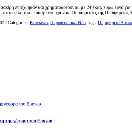
κίρη εντάχθηκαν και χρηματοδοτούνται με 24 εκατ. ευρώ έργα για
ν στα τέλη του περασμένου χρόνου. Οι υπηρεσίες της Περιφέρειας Δυ
2022
|
Categories:
Κοινωνία
,
Περιφερειακά Νέα
|
Tags:
Περιφέρεια Δυτικ
ης γέφυρα του Ευήνου
ση της γέφυρα του Ευήνου