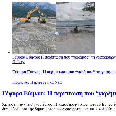
Γέφυρα Εύηνου: Η περίπτωση που “γκρέμισε” τη γραφειοκρατ
Gallery
Γέφυρα Εύηνου: Η περίπτωση που “γκρέμισε” τη γραφειοκ
Κοινωνία
,
Περιφερειακά Νέα
Γέφυρα Εύηνου: Η περίπτωση που “γκρέμισ
Άργησε η εκκίνηση του έργου; Η καταστροφή στον ποταμό Εύηνο έγι
δεσμεύσεις για την δημιουργία προσωρινής γέφυρας και ακολούθως τ