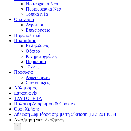
Νομαρχιακά Νέα
Περιφερειακά Νέα
Τοπικά Νέα
Οικονομία
Αγροτικά
Επιχειρήσεις
Παραπολιτικά
Πολιτισμός
Εκδηλώσεις
Θέατρο
Κινηματογράφος
Παράδοση
Τέχνες
Πρόσωπα
Αφιερώματα
Συνεντεύξεις
Αθλητισμός
Επικοινωνία
ΤΑΥΤΟΤΗΤΑ
Πολιτική Απορρήτου & Cookies
Όροι Χρήσης
Δήλωση Συμμόρφωσης με τη Σύσταση (ΕΕ) 2018/334
Αναζήτηση για: