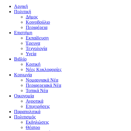
Αρχική
Πολιτική
Δήμος
Κοινοβούλιο
Περιφέρεια
Επιστήμη
Εκπαίδευση
Έρευνα
Τεχνολογία
Υγεία
Βιβλίο
Κριτική
Νέες Κυκλοφορίες
Κοινωνία
Νομαρχιακά Νέα
Περιφερειακά Νέα
Τοπικά Νέα
Οικονομία
Αγροτικά
Επιχειρήσεις
Παραπολιτικά
Πολιτισμός
Εκδηλώσεις
Θέατρο