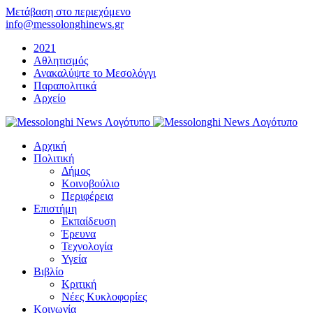
Μετάβαση στο περιεχόμενο
info@messolonghinews.gr
2021
Αθλητισμός
Ανακαλύψτε το Μεσολόγγι
Παραπολιτικά
Αρχείο
Αρχική
Πολιτική
Δήμος
Κοινοβούλιο
Περιφέρεια
Επιστήμη
Εκπαίδευση
Έρευνα
Τεχνολογία
Υγεία
Βιβλίο
Κριτική
Νέες Κυκλοφορίες
Κοινωνία