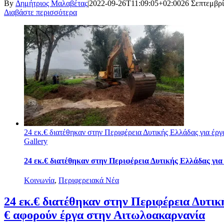
By
Δημήτριος Μαλαβέτας
|
2022-09-26T11:09:05+02:00
26 Σεπτεμβρί
Διαβάστε περισσότερα
24 εκ.€ διατέθηκαν στην Περιφέρεια Δυτικής Ελλάδας για έρ
Gallery
24 εκ.€ διατέθηκαν στην Περιφέρεια Δυτικής Ελλάδας για
Κοινωνία
,
Περιφερειακά Νέα
24 εκ.€ διατέθηκαν στην Περιφέρεια Δυτικ
€ αφορούν έργα στην Αιτωλοακαρνανία