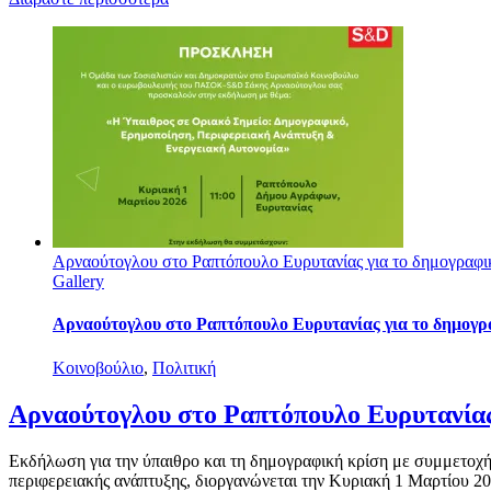
Αρναούτογλου στο Ραπτόπουλο Ευρυτανίας για το δημογραφι
Gallery
Αρναούτογλου στο Ραπτόπουλο Ευρυτανίας για το δημογρ
Κοινοβούλιο
,
Πολιτική
Αρναούτογλου στο Ραπτόπουλο Ευρυτανίας
Εκδήλωση για την ύπαιθρο και τη δημογραφική κρίση με συμμετοχή
περιφερειακής ανάπτυξης, διοργανώνεται την Κυριακή 1 Μαρτίου 20