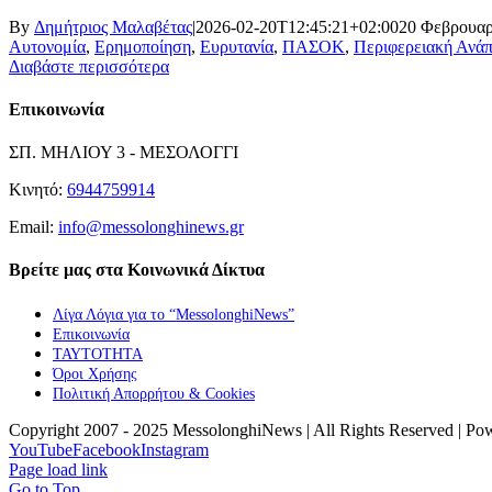
By
Δημήτριος Μαλαβέτας
|
2026-02-20T12:45:21+02:00
20 Φεβρουαρ
Αυτονομία
,
Ερημοποίηση
,
Ευρυτανία
,
ΠΑΣΟΚ
,
Περιφερειακή Ανά
Διαβάστε περισσότερα
Επικοινωνία
ΣΠ. ΜΗΛΙΟΥ 3 - ΜΕΣΟΛΟΓΓΙ
Κινητό:
6944759914
Email:
info@messolonghinews.gr
Βρείτε μας στα Κοινωνικά Δίκτυα
Λίγα Λόγια για το “MessolonghiNews”
Επικοινωνία
ΤΑΥΤΟΤΗΤΑ
Όροι Χρήσης
Πολιτική Απορρήτου & Cookies
Copyright 2007 - 2025 MessolonghiNews | All Rights Reserved | P
YouTube
Facebook
Instagram
Page load link
Go to Top