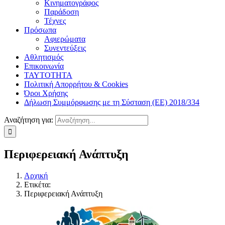
Κινηματογράφος
Παράδοση
Τέχνες
Πρόσωπα
Αφιερώματα
Συνεντεύξεις
Αθλητισμός
Επικοινωνία
ΤΑΥΤΟΤΗΤΑ
Πολιτική Απορρήτου & Cookies
Όροι Χρήσης
Δήλωση Συμμόρφωσης με τη Σύσταση (ΕΕ) 2018/334
Αναζήτηση για:
Περιφερειακή Ανάπτυξη
Αρχική
Ετικέτα:
Περιφερειακή Ανάπτυξη