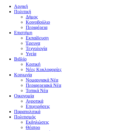
Αρχική
Πολιτική
Δήμος
Κοινοβούλιο
Περιφέρεια
Επιστήμη
Εκπαίδευση
Έρευνα
Τεχνολογία
Υγεία
Βιβλίο
Κριτική
Νέες Κυκλοφορίες
Κοινωνία
Νομαρχιακά Νέα
Περιφερειακά Νέα
Τοπικά Νέα
Οικονομία
Αγροτικά
Επιχειρήσεις
Παραπολιτικά
Πολιτισμός
Εκδηλώσεις
Θέατρο