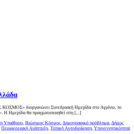
Ελλάδα
ΟΣ ΚΟΣΜΟΣ» διοργανώνει Συνεδριακή Ημερίδα στο Αγρίνιο, το
 Η Ημερίδα θα πραγματοποιηθεί στη [...]
η Υπαίθρου
,
Βιώσιμος Κόσμος
,
Δημογραφικό πρόβλημα
,
Δήμος
,
Περιφερειακή Ανάπτυξη
,
Τοπική Αυτοδιοίκηση
,
Υπογεννητικότητα
|