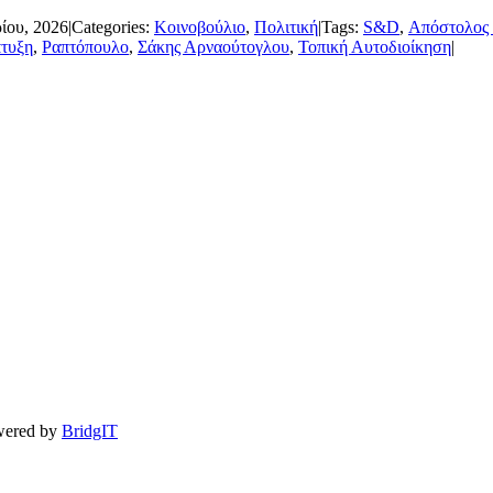
ίου, 2026
|
Categories:
Κοινοβούλιο
,
Πολιτική
|
Tags:
S&D
,
Απόστολος 
πτυξη
,
Ραπτόπουλο
,
Σάκης Αρναούτογλου
,
Τοπική Αυτοδιοίκηση
|
owered by
BridgIT