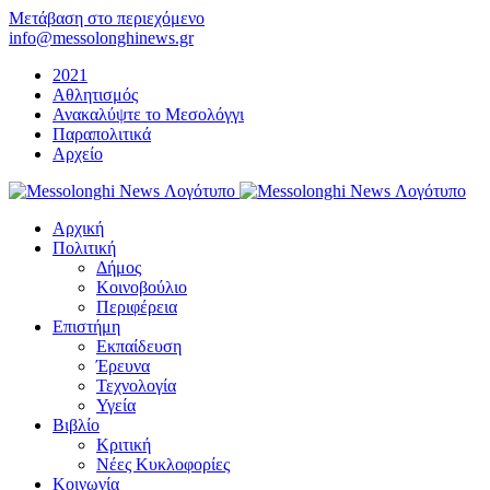
Μετάβαση στο περιεχόμενο
info@messolonghinews.gr
2021
Αθλητισμός
Ανακαλύψτε το Μεσολόγγι
Παραπολιτικά
Αρχείο
Αρχική
Πολιτική
Δήμος
Κοινοβούλιο
Περιφέρεια
Επιστήμη
Εκπαίδευση
Έρευνα
Τεχνολογία
Υγεία
Βιβλίο
Κριτική
Νέες Κυκλοφορίες
Κοινωνία