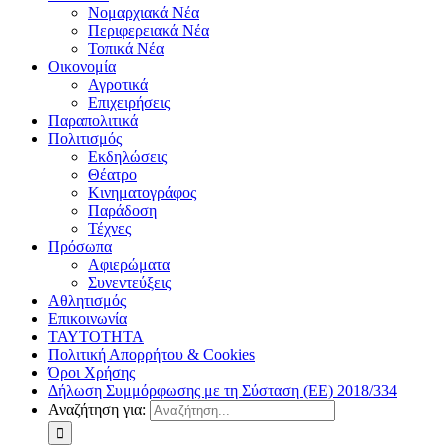
Νομαρχιακά Νέα
Περιφερειακά Νέα
Τοπικά Νέα
Οικονομία
Αγροτικά
Επιχειρήσεις
Παραπολιτικά
Πολιτισμός
Εκδηλώσεις
Θέατρο
Κινηματογράφος
Παράδοση
Τέχνες
Πρόσωπα
Αφιερώματα
Συνεντεύξεις
Αθλητισμός
Επικοινωνία
ΤΑΥΤΟΤΗΤΑ
Πολιτική Απορρήτου & Cookies
Όροι Χρήσης
Δήλωση Συμμόρφωσης με τη Σύσταση (ΕΕ) 2018/334
Αναζήτηση για: