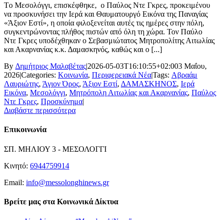
Tο Μεσολόγγι, επισκέφθηκε, ο Παύλος Ντε Γκρες, προκειμένου
να προσκυνήσει την Ιερά και Θαυματουργό Εικόνα της Παναγίας
«Άξιον Εστί», η οποία φιλοξενείται αυτές τις ημέρες στην πόλη,
συγκεντρώνοντας πλήθος πιστών από όλη τη χώρα. Τον Παύλο
Ντε Γκρες υποδέχθηκαν ο Σεβασμιώτατος Μητροπολίτης Αιτωλίας
και Ακαρνανίας κ.κ. Δαμασκηνός, καθώς και ο [...]
By
Δημήτριος Μαλαβέτας
|
2026-05-03T16:10:55+02:00
3 Μαΐου,
2026
|
Categories:
Κοινωνία
,
Περιφερειακά Νέα
|
Tags:
Αβραάμ
Λαυριώτης
,
Άγιον Όρος
,
Άξιον Εστί
,
ΔΑΜΑΣΚΗΝΟΣ
,
Ιερά
Εικόνα
,
Μεσολόγγι
,
Μητρόπολη Αιτωλίας και Ακαρνανίας
,
Παύλος
Ντε Γκρες
,
Προσκύνημα
|
Διαβάστε περισσότερα
Επικοινωνία
ΣΠ. ΜΗΛΙΟΥ 3 - ΜΕΣΟΛΟΓΓΙ
Κινητό:
6944759914
Email:
info@messolonghinews.gr
Βρείτε μας στα Κοινωνικά Δίκτυα