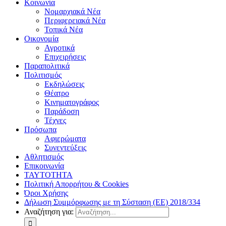
Κοινωνία
Νομαρχιακά Νέα
Περιφερειακά Νέα
Τοπικά Νέα
Οικονομία
Αγροτικά
Επιχειρήσεις
Παραπολιτικά
Πολιτισμός
Εκδηλώσεις
Θέατρο
Κινηματογράφος
Παράδοση
Τέχνες
Πρόσωπα
Αφιερώματα
Συνεντεύξεις
Αθλητισμός
Επικοινωνία
ΤΑΥΤΟΤΗΤΑ
Πολιτική Απορρήτου & Cookies
Όροι Χρήσης
Δήλωση Συμμόρφωσης με τη Σύσταση (ΕΕ) 2018/334
Αναζήτηση για: