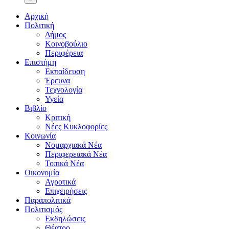
Αρχική
Πολιτική
Δήμος
Κοινοβούλιο
Περιφέρεια
Επιστήμη
Εκπαίδευση
Έρευνα
Τεχνολογία
Υγεία
Βιβλίο
Κριτική
Νέες Κυκλοφορίες
Κοινωνία
Νομαρχιακά Νέα
Περιφερειακά Νέα
Τοπικά Νέα
Οικονομία
Αγροτικά
Επιχειρήσεις
Παραπολιτικά
Πολιτισμός
Εκδηλώσεις
Θέατρο