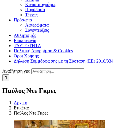
Κινηματογράφος
Παράδοση
Τέχνες
Πρόσωπα
Αφιερώματα
Συνεντεύξεις
Αθλητισμός
Επικοινωνία
ΤΑΥΤΟΤΗΤΑ
Πολιτική Απορρήτου & Cookies
Όροι Χρήσης
Δήλωση Συμμόρφωσης με τη Σύσταση (ΕΕ) 2018/334
Αναζήτηση για:
Παύλος Ντε Γκρες
Αρχική
Ετικέτα:
Παύλος Ντε Γκρες