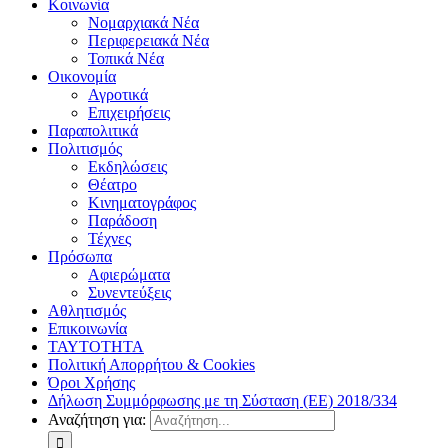
Κοινωνία
Νομαρχιακά Νέα
Περιφερειακά Νέα
Τοπικά Νέα
Οικονομία
Αγροτικά
Επιχειρήσεις
Παραπολιτικά
Πολιτισμός
Εκδηλώσεις
Θέατρο
Κινηματογράφος
Παράδοση
Τέχνες
Πρόσωπα
Αφιερώματα
Συνεντεύξεις
Αθλητισμός
Επικοινωνία
ΤΑΥΤΟΤΗΤΑ
Πολιτική Απορρήτου & Cookies
Όροι Χρήσης
Δήλωση Συμμόρφωσης με τη Σύσταση (ΕΕ) 2018/334
Αναζήτηση για: