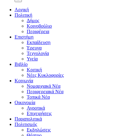
Αρχική
Πολιτική
Δήμος
Κοινοβούλιο
Περιφέρεια
Επιστήμη
Εκπαίδευση
Έρευνα
Τεχνολογία
Υγεία
Βιβλίο
Κριτική
Νέες Κυκλοφορίες
Κοινωνία
Νομαρχιακά Νέα
Περιφερειακά Νέα
Τοπικά Νέα
Οικονομία
Αγροτικά
Επιχειρήσεις
Παραπολιτικά
Πολιτισμός
Εκδηλώσεις
Θέατρο