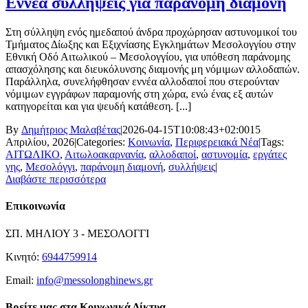
Εννέα συλλήψεις για παράνομη διαμονή
Στη σύλληψη ενός ημεδαπού άνδρα προχώρησαν αστυνομικοί του
Τμήματος Δίωξης και Εξιχνίασης Εγκλημάτων Μεσολογγίου στην
Εθνική Οδό Αιτωλικού – Μεσολογγίου, για υπόθεση παράνομης
απασχόλησης και διευκόλυνσης διαμονής μη νόμιμων αλλοδαπών.
Παράλληλα, συνελήφθησαν εννέα αλλοδαποί που στερούνταν
νόμιμων εγγράφων παραμονής στη χώρα, ενώ ένας εξ αυτών
κατηγορείται και για ψευδή κατάθεση. [...]
By
Δημήτριος Μαλαβέτας
|
2026-04-15T10:08:43+02:00
15
Απριλίου, 2026
|
Categories:
Κοινωνία
,
Περιφερειακά Νέα
|
Tags:
ΑΙΤΩΛΙΚΟ
,
Αιτωλοακαρνανία
,
αλλοδαποί
,
αστυνομία
,
εργάτες
γης
,
Μεσολόγγι
,
παράνομη διαμονή
,
συλλήψεις
|
Διαβάστε περισσότερα
Επικοινωνία
ΣΠ. ΜΗΛΙΟΥ 3 - ΜΕΣΟΛΟΓΓΙ
Κινητό:
6944759914
Email:
info@messolonghinews.gr
Βρείτε μας στα Κοινωνικά Δίκτυα