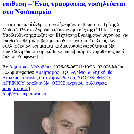
επίθεση – Ένας τραυματίας νοσηλεύεται
στο Νοσοκομείο
Τρεις ημεδαποί άνδρες συνελήφθησαν το βράδυ της Τρίτης 5
Μαΐου 2026 στο Αγρίνιο από αστυνομικούς της Ο.Π.Κ.Ε. της
Υποδιεύθυνσης Δίωξης και Εξιχνίασης Εγκλημάτων Αγρινίου, για
υπόθεση αθλητικής βίας με οπαδικό κίνητρο. Σε βάρος των
συλληφθέντων σχηματίστηκε δικογραφία για αθλητική βία,
επικίνδυνη σωματική βλάβη και παράβαση της νομοθεσίας περί
όπλων. Σύμφωνα [...]
By
Δημήτριος Μαλαβέτας
|
2026-05-06T11:19:23+02:00
6 Μαΐου,
2026
|
Categories:
Αθλητισμός
|
Tags:
Αγρίνιο
,
αθλητική βία
,
Αιτωλοακαρνανία
,
αστυνομικό δελτίο
,
ΝΟΣΟΚΟΜΕΙΟ
ΑΓΡΙΝΙΟΥ
,
οπαδική βία
,
ΟΠΚΕ Αγρινίου
,
συλλήψεις
,
τραυματισμός
|
Διαβάστε περισσότερα