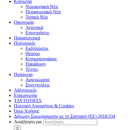
Κοινωνία
Νομαρχιακά Νέα
Περιφερειακά Νέα
Τοπικά Νέα
Οικονομία
Αγροτικά
Επιχειρήσεις
Παραπολιτικά
Πολιτισμός
Εκδηλώσεις
Θέατρο
Κινηματογράφος
Παράδοση
Τέχνες
Πρόσωπα
Αφιερώματα
Συνεντεύξεις
Αθλητισμός
Επικοινωνία
ΤΑΥΤΟΤΗΤΑ
Πολιτική Απορρήτου & Cookies
Όροι Χρήσης
Δήλωση Συμμόρφωσης με τη Σύσταση (ΕΕ) 2018/334
Αναζήτηση για: