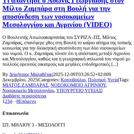
Τι απάντησε ο Άδωνις Γεωργιάδης στον
Μίλτο Ζαμπάρα στη Βουλή για την
αποσύνδεση των νοσοκομείων
Μεσολογγίου και Αγρινίου (VIDEO)
Ο Βουλευτής Αιτωλοακαρνανίας του ΣΥΡΙΖΑ–ΠΣ, Μίλτος
Ζαμπάρας, επανέφερε χθες στη Βουλή το καίριο αίτημα της τοπικής
κοινωνίας για την διοικητική αποσύνδεση των δύο νοσοκομείων
του νομού. Ο κ. Ζαμπάρας τόνισε ότι η απόσταση μεταξύ Αγρινίου
και Μεσολογγίου, καθώς και η γεωγραφική απλωσιά του νομού με
πολλούς ορεινούς οικισμούς και μεγάλες ενδοδημοτικές [...]
By
Δημήτριος Μαλαβέτας
|
2025-12-09T03:26:52+02:00
9
Δεκεμβρίου, 2025
|
Categories:
Κοινοβούλιο
,
Πολιτική
,
Υγεία
|
Tags:
ΜΙΛΤΟΣ ΖΑΜΠΑΡΑΣ
,
ΝΟΣΟΚΟΜΕΙΟ ΑΓΡΙΝΙΟΥ
,
Νοσοκομείο Μεσολογγίου
,
ΥΠΟΥΡΓΕΙΟ ΥΓΕΙΑΣ
|
Διαβάστε περισσότερα
1
2
3
4
···
8
Επόμενο
Επικοινωνία
ΣΠ. ΜΗΛΙΟΥ 3 - ΜΕΣΟΛΟΓΓΙ