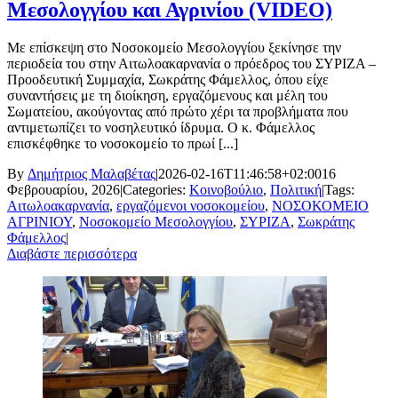
Μεσολογγίου και Αγρινίου (VIDEO)
Με επίσκεψη στο Νοσοκομείο Μεσολογγίου ξεκίνησε την
περιοδεία του στην Αιτωλοακαρνανία ο πρόεδρος του ΣΥΡΙΖΑ –
Προοδευτική Συμμαχία, Σωκράτης Φάμελλος, όπου είχε
συναντήσεις με τη διοίκηση, εργαζόμενους και μέλη του
Σωματείου, ακούγοντας από πρώτο χέρι τα προβλήματα που
αντιμετωπίζει το νοσηλευτικό ίδρυμα. Ο κ. Φάμελλος
επισκέφθηκε το νοσοκομείο το πρωί [...]
By
Δημήτριος Μαλαβέτας
|
2026-02-16T11:46:58+02:00
16
Φεβρουαρίου, 2026
|
Categories:
Κοινοβούλιο
,
Πολιτική
|
Tags:
Αιτωλοακαρνανία
,
εργαζόμενοι νοσοκομείου
,
ΝΟΣΟΚΟΜΕΙΟ
ΑΓΡΙΝΙΟΥ
,
Νοσοκομείο Μεσολογγίου
,
ΣΥΡΙΖΑ
,
Σωκράτης
Φάμελλος
|
Διαβάστε περισσότερα