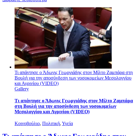
Τι απάντησε ο Άδωνις Γεωργιάδης στον Μίλτο Ζαμπάρα στη
Βουλή για την αποσύνδεση των νοσοκομείων Μεσολογγίου
και Αγρινίου (VIDEO)
Gallery
Τι απάντησε ο Άδωνις Γεωργιάδης στον Μίλτο Ζαμπάρα
στη Βουλή για την αποσύνδεση των νοσοκομείων
Μεσολογγίου και Αγρινίου (VIDEO)
Κοινοβούλιο
,
Πολιτική
,
Υγεία