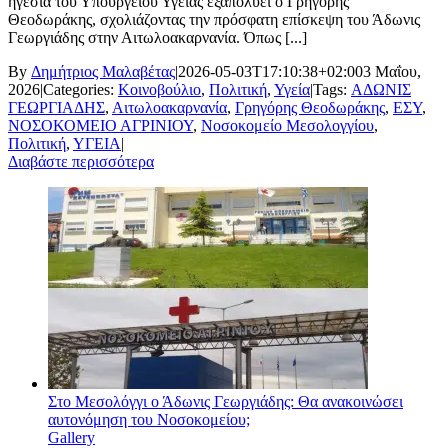
ηγεσία του Υπουργείου Υγείας εξαπολύει ο Γρηγόρης
Θεοδωράκης, σχολιάζοντας την πρόσφατη επίσκεψη του Άδωνις
Γεωργιάδης στην Αιτωλοακαρνανία. Όπως [...]
By
Δημήτριος Μαλαβέτας
|
2026-05-03T17:10:38+02:00
3 Μαΐου,
2026
|
Categories:
Κοινοβούλιο
,
Πολιτική
,
Υγεία
|
Tags:
ΑΔΩΝΙΣ
ΓΕΩΡΓΙΑΔΗΣ
,
Αιτωλοακαρνανία
,
Γρηγόρης Θεοδωράκης
,
ΕΣΥ
,
ΝΟΣΟΚΟΜΕΙΟ ΑΓΡΙΝΙΟΥ
,
Νοσοκομείο Μεσολογγίου
,
Πολιτική
,
ΥΓΕΙΑ
|
Διαβάστε περισσότερα
Στο Μεσολόγγι ο Άδωνις Γεωργιάδης: Θα ανακοινώσει
αυτονόμηση του Νοσοκομείου;
Gallery