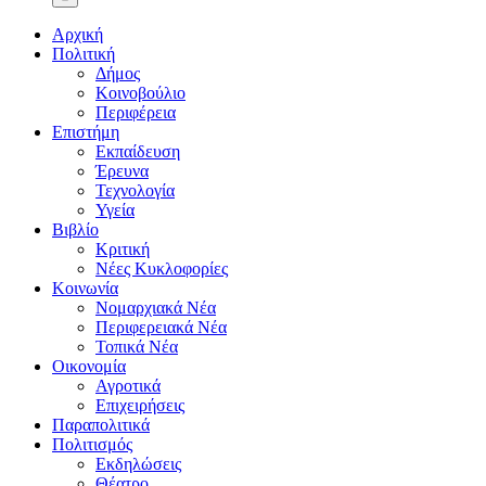
Αρχική
Πολιτική
Δήμος
Κοινοβούλιο
Περιφέρεια
Επιστήμη
Εκπαίδευση
Έρευνα
Τεχνολογία
Υγεία
Βιβλίο
Κριτική
Νέες Κυκλοφορίες
Κοινωνία
Νομαρχιακά Νέα
Περιφερειακά Νέα
Τοπικά Νέα
Οικονομία
Αγροτικά
Επιχειρήσεις
Παραπολιτικά
Πολιτισμός
Εκδηλώσεις
Θέατρο