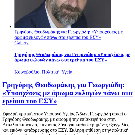
Γρηγόρης Θεοδωράκης για Γεωργιάδη: «Υποσχέσεις με
άρωμα εκλογών πάνω στα ερείπια του ΕΣΥ»
Gallery
Γρηγόρης Θεοδωράκης για Γεωργιάδη: «Υποσχέσεις με
άρωμα εκλογών πάνω στα ερείπια του ΕΣΥ»
Κοινοβούλιο
,
Πολιτική
,
Υγεία
Γρηγόρης Θεοδωράκης για Γεωργιάδη:
«Υποσχέσεις με άρωμα εκλογών πάνω στα
ερείπια του ΕΣΥ»
Σφοδρή κριτική στον Υπουργό Υγείας Άδωνι Γεωργιάδη ασκεί ο
Γρηγόρης Θεοδωράκης, με αφορμή την επίσκεψή του στην
Αιτωλοακαρνανία, κάνοντας λόγο για καθυστερημένες εξαγγελίες
και εικόνα κατάρρευσης στο ΕΣΥ. Σκληρή επίθεση στην πολιτική