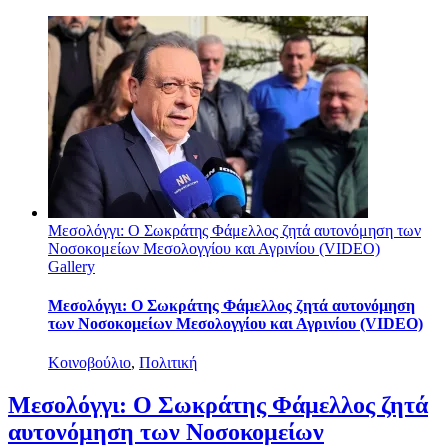
Μεσολόγγι: Ο Σωκράτης Φάμελλος ζητά αυτονόμηση των
Νοσοκομείων Μεσολογγίου και Αγρινίου (VIDEO)
Gallery
Μεσολόγγι: Ο Σωκράτης Φάμελλος ζητά αυτονόμηση
των Νοσοκομείων Μεσολογγίου και Αγρινίου (VIDEO)
Κοινοβούλιο
,
Πολιτική
Μεσολόγγι: Ο Σωκράτης Φάμελλος ζητά
αυτονόμηση των Νοσοκομείων