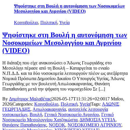
Ψηφίστηκε στη Βουλή η αυτονόμηση των Νοσοκομείων
Μεσολογγίου και Αγρινίου (VIDEO)
Κοινοβούλιο
,
Πολιτική
,
Υγεία
Ψηφίστηκε στη Βουλή η αυτονόμηση των
Νοσοκομείων Μεσολογγίου και Αγρινίου
(VIDEO)
Η διάταξη που είχε ανακοινώσει ο Άδωνις Γεωργιάδης στο
Μεσολόγγι πέρασε από τη Βουλή – Καταργείται το ενιαίο
Ν.Π.Δ.Δ. και τα δύο νοσοκομεία λειτουργούν πλέον ως ανεξάρτητα
Νομικά Πρόσωπα Δημοσίου Δικαίου Ο Υπουργός Υγείας, Άδωνις
Γεωργιάδης με τον βουλευτή Αιτωλοακαρνανίας, Θανάση
Παπαθανάση μετά την ψήφιση του νομοσχεδίου Σε [...]
By
Δημήτριος Μαλαβέτας
|
2026-05-17T11:31:26+02:00
17 Μαΐου,
2026
|
Categories:
Κοινοβούλιο
,
Πολιτική
,
Υγεία
|
Tags:
ΑΔΩΝΙΣ
ΓΕΩΡΓΙΑΔΗΣ
,
Αιτωλοακαρνανία
,
αυτοτελής λειτουργία
νοσοκομείων
,
Βουλή
,
Γενικό Νοσοκομείο Αγρινίου
,
Γενικό
Νοσοκομείο Μεσολογγίου Χατζηκώστα
,
ΔΗΜΟΣΙΑ ΥΓΕΙΑ
,
Θανάσης Παπαθανάσης
,
ΝΟΣΟΚ
,
ΝΟΣΟΚΟΜΕΙΟ ΑΓΡΙΝΙΟΥ
,