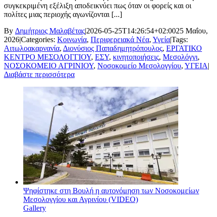
συγκεκριμένη εξέλιξη αποδεικνύει πως όταν οι φορείς και οι
πολίτες μιας περιοχής αγωνίζονται [...]
By
Δημήτριος Μαλαβέτας
|
2026-05-25T14:26:54+02:00
25 Μαΐου,
2026
|
Categories:
Κοινωνία
,
Περιφερειακά Νέα
,
Υγεία
|
Tags:
Αιτωλοακαρνανία
,
Διονύσιος Παπαδημητρόπουλος
,
ΕΡΓΑΤΙΚΟ
ΚΕΝΤΡΟ ΜΕΣΟΛΟΓΓΙΟΥ
,
ΕΣΥ
,
κινητοποιήσεις
,
Μεσολόγγι
,
ΝΟΣΟΚΟΜΕΙΟ ΑΓΡΙΝΙΟΥ
,
Νοσοκομείο Μεσολογγίου
,
ΥΓΕΙΑ
|
Διαβάστε περισσότερα
Ψηφίστηκε στη Βουλή η αυτονόμηση των Νοσοκομείων
Μεσολογγίου και Αγρινίου (VIDEO)
Gallery