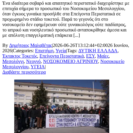
Ένα ιδιαίτερα σοβαρό και απαιτητικό περιστατικό διαχειρίστηκε με
επιτυχία σήμερα το προσωπικό του Νοσοκομείου Μεσολογγίου,
όταν έγκυος γυναίκα προσήλθε στα Επείγοντα Περιστατικά σε
προχωρημένο στάδιο τοκετού. Παρά το γεγονός ότι στο
νοσοκομείο δεν εφημέρευαν ούτε γυναικολόγος ούτε παιδίατρος,
το ιατρικό και νοσηλευτικό προσωπικό ανταποκρίθηκε άμεσα και
με απόλυτη επαγγελματική επάρκεια [...]
By
Δημήτριος Μαλαβέτας
|
2026-06-26T13:12:44+02:00
26 Ιουνίου,
2026
|
Categories:
Επιστήμη
,
Υγεία
|
Tags:
ΔΥΤΙΚΗ ΕΛΛΑΔΑ
,
Έκτακτος Τοκετός
,
Επείγοντα Περιστατικά
,
ΕΣΥ
,
Μαίες
,
Μεσολόγγι
,
Νεογνό
,
ΝΟΣΟΚΟΜΕΙΟ ΑΓΡΙΝΙΟΥ
,
Νοσοκομείο
Μεσολογγίου
,
ΥΓΕΙΑ
|
Διαβάστε περισσότερα