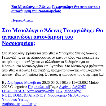
Στο Μεσολόγγι ο Άδωνις Γεωργιάδης: Θα ανακοινώσει
αυτονόμηση του Νοσοκομείου;
Παραπολιτικά
Στο Μεσολόγγι ο Άδωνις Γεωργιάδης: Θα
ανακοινώσει αυτονόμηση του
Νοσοκομείου;
Στο Μεσολόγγι βρίσκεται από χθες ο Υπουργός Υγείας Άδωνις
Γεωργιάδης, με τις πληροφορίες να κάνουν λόγο για επικείμενες
αποφάσεις που ενδέχεται να αλλάξουν τα δεδομένα για τα
Νοσοκομεία Μεσολογγίου και Αγρινίου. Στο Μεσολόγγι βρίσκεται
από χθες ο Άδωνις Γεωργιάδης, πραγματοποιώντας –τουλάχιστον
αρχικά– ιδιωτική επίσκεψη. Ωστόσο, η παρουσία του στην Ιερή [...]
By
Δημήτριος Μαλαβέτας
|
2026-05-02T08:39:15+02:00
2 Μαΐου,
2026
|
Categories:
Παραπολιτικά
|
Tags:
Αγρίνιο
,
ΑΔΩΝΙΣ
ΓΕΩΡΓΙΑΔΗΣ
,
Αιτωλοακαρνανία
,
ΕΣΥ
,
Μεσολόγγι
,
ΝΟΣΟΚΟΜΕΙΟ ΑΓΡΙΝΙΟΥ
,
Νοσοκομείο Μεσολογγίου
,
Υπουργός Υγείας
|
Διαβάστε περισσότερα