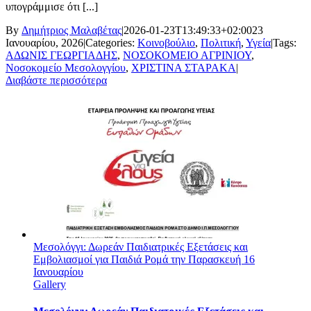
υπογράμμισε ότι [...]
By
Δημήτριος Μαλαβέτας
|
2026-01-23T13:49:33+02:00
23
Ιανουαρίου, 2026
|
Categories:
Κοινοβούλιο
,
Πολιτική
,
Υγεία
|
Tags:
ΑΔΩΝΙΣ ΓΕΩΡΓΙΑΔΗΣ
,
ΝΟΣΟΚΟΜΕΙΟ ΑΓΡΙΝΙΟΥ
,
Νοσοκομείο Μεσολογγίου
,
ΧΡΙΣΤΙΝΑ ΣΤΑΡΑΚΑ
|
Διαβάστε περισσότερα
Μεσολόγγι: Δωρεάν Παιδιατρικές Εξετάσεις και
Εμβολιασμοί για Παιδιά Ρομά την Παρασκευή 16
Ιανουαρίου
Gallery