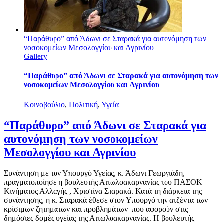
“Παράθυρο” από Άδωνι σε Σταρακά για αυτονόμηση των
νοσοκομείων Μεσολογγίου και Αγρινίου
Gallery
“Παράθυρο” από Άδωνι σε Σταρακά για αυτονόμηση των
νοσοκομείων Μεσολογγίου και Αγρινίου
Κοινοβούλιο
,
Πολιτική
,
Υγεία
“Παράθυρο” από Άδωνι σε Σταρακά για
αυτονόμηση των νοσοκομείων
Μεσολογγίου και Αγρινίου
Συνάντηση με τον Υπουργό Υγείας, κ. Άδωνι Γεωργιάδη,
πραγματοποίησε η βουλευτής Αιτωλοακαρνανίας του ΠΑΣΟΚ –
Κινήματος Αλλαγής , Χριστίνα Σταρακά. Κατά τη διάρκεια της
συνάντησης, η κ. Σταρακά έθεσε στον Υπουργό την ατζέντα των
κρίσιμων ζητημάτων και προβλημάτων που αφορούν στις
δημόσιες δομές υγείας της Αιτωλοακαρνανίας. Η βουλευτής