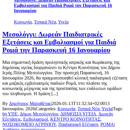
Μεσολόγγι: Δωρεάν Παιδιατρικές Εξετάσεις και
Εμβολιασμοί για Παιδιά Ρομά την Παρασκευή 16
Ιανουαρίου
Κοινωνία
,
Τοπικά Νέα
,
Υγεία
Μεσολόγγι: Δωρεάν Παιδιατρικές
Εξετάσεις και Εμβολιασμοί για Παιδιά
Ρομά την Παρασκευή 16 Ιανουαρίου
Μια σημαντική δράση προληπτικής ιατρικής και θωράκισης της
δημόσιας υγείας διοργανώνει το Κέντρο Κοινότητας του Δήμου
Ιερής Πόλης Μεσολογγίου. Την προσεχή Παρασκευή, 16
Ιανουαρίου 2026, θα πραγματοποιηθεί κλινική παιδιατρική εξέταση
και μαζικός εμβολιασμός παιδιών Ρομά, στο πλαίσιο της
κοινωνικής μέριμνας και της προστασίας των ευάλωτων ομάδων
του πληθυσμού. Η δράση [...]
By
Δημήτριος Μαλαβέτας
|
2026-01-13T11:32:34+02:00
13
Ιανουαρίου, 2026
|
Categories:
Κοινωνία
,
Τοπικά Νέα
,
Υγεία
|
Tags:
6η ΥΠΕ
,
Δήμος Μεσολογγίου
,
ΔΗΜΟΣΙΑ ΥΓΕΙΑ
,
Δωρεάν
Εξετάσεις
,
Εμβολιασμοί
,
ΚΕΝΤΡΟ ΚΟΙΝΟΤΗΤΑΣ
,
ΝΟΣΟΚΟΜΕΙΟ ΑΓΡΙΝΙΟΥ
,
Παιδιατρική Εξέταση
,
ΡΟΜΑ
|
Διαβάστε περισσότερα