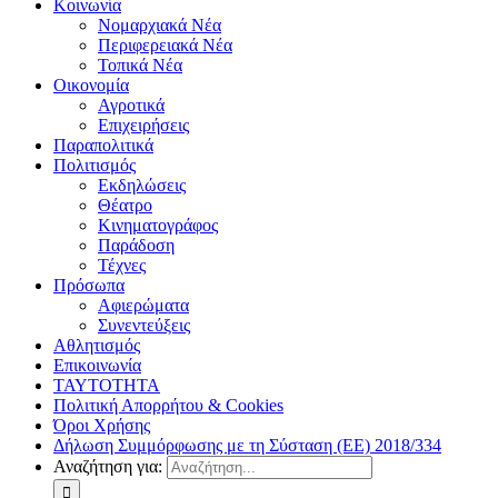
Κοινωνία
Νομαρχιακά Νέα
Περιφερειακά Νέα
Τοπικά Νέα
Οικονομία
Αγροτικά
Επιχειρήσεις
Παραπολιτικά
Πολιτισμός
Εκδηλώσεις
Θέατρο
Κινηματογράφος
Παράδοση
Τέχνες
Πρόσωπα
Αφιερώματα
Συνεντεύξεις
Αθλητισμός
Επικοινωνία
ΤΑΥΤΟΤΗΤΑ
Πολιτική Απορρήτου & Cookies
Όροι Χρήσης
Δήλωση Συμμόρφωσης με τη Σύσταση (ΕΕ) 2018/334
Αναζήτηση για: