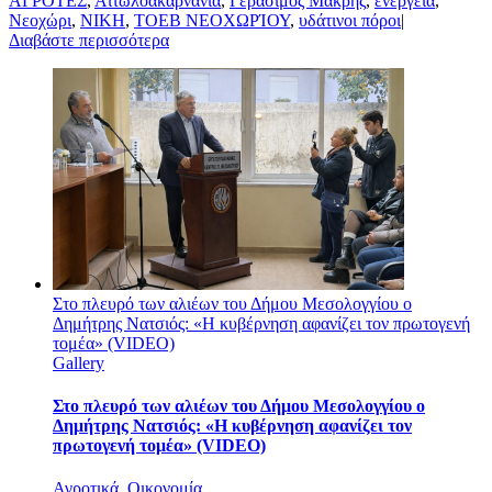
ΑΓΡΟΤΕΣ
,
Αιτωλοακαρνανία
,
Γεράσιμος Μακρής
,
ενέργεια
,
Νεοχώρι
,
ΝΙΚΗ
,
ΤΟΕΒ ΝΕΟΧΩΡΊΟΥ
,
υδάτινοι πόροι
|
Διαβάστε περισσότερα
Στο πλευρό των αλιέων του Δήμου Μεσολογγίου ο
Δημήτρης Νατσιός: «Η κυβέρνηση αφανίζει τον πρωτογενή
τομέα» (VIDEO)
Gallery
Στο πλευρό των αλιέων του Δήμου Μεσολογγίου ο
Δημήτρης Νατσιός: «Η κυβέρνηση αφανίζει τον
πρωτογενή τομέα» (VIDEO)
Αγροτικά
,
Οικονομία