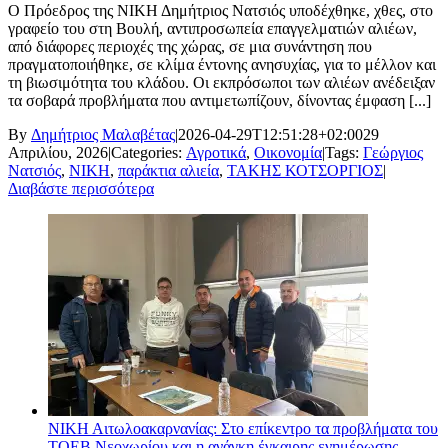
Ο Πρόεδρος της ΝΙΚΗ Δημήτριος Νατσιός υποδέχθηκε, χθες, στο
γραφείο του στη Βουλή, αντιπροσωπεία επαγγελματιών αλιέων,
από διάφορες περιοχές της χώρας, σε μια συνάντηση που
πραγματοποιήθηκε, σε κλίμα έντονης ανησυχίας, για το μέλλον και
τη βιωσιμότητα του κλάδου. Οι εκπρόσωποι των αλιέων ανέδειξαν
τα σοβαρά προβλήματα που αντιμετωπίζουν, δίνοντας έμφαση [...]
By
Δημήτριος Μαλαβέτας
|
2026-04-29T12:51:28+02:00
29
Απριλίου, 2026
|
Categories:
Αγροτικά
,
Οικονομία
|
Tags:
Γεώργιος
Νατσιός
,
ΝΙΚΗ
,
παράκτια αλιεία
,
ΤΑΚΗΣ ΚΟΤΣΟΡΓΙΟΣ
|
Διαβάστε περισσότερα
ΝΙΚΗ Αιτωλοακαρνανίας: Στο επίκεντρο τα προβλήματα του
ΤΟΕΒ Νεοχωρίου και η ανάγκη έγκαιρης ενημέρωσης