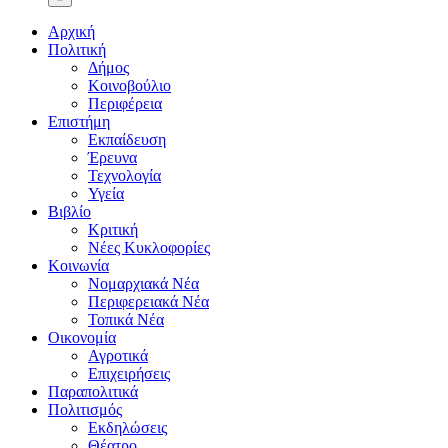
Αρχική
Πολιτική
Δήμος
Κοινοβούλιο
Περιφέρεια
Επιστήμη
Εκπαίδευση
Έρευνα
Τεχνολογία
Υγεία
Βιβλίο
Κριτική
Νέες Κυκλοφορίες
Κοινωνία
Νομαρχιακά Νέα
Περιφερειακά Νέα
Τοπικά Νέα
Οικονομία
Αγροτικά
Επιχειρήσεις
Παραπολιτικά
Πολιτισμός
Εκδηλώσεις
Θέατρο