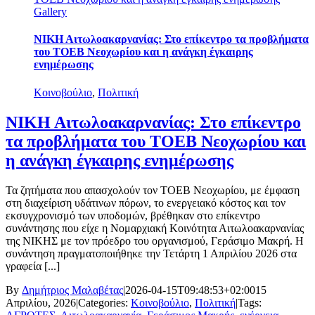
Gallery
ΝΙΚΗ Αιτωλοακαρνανίας: Στο επίκεντρο τα προβλήματα
του ΤΟΕΒ Νεοχωρίου και η ανάγκη έγκαιρης
ενημέρωσης
Κοινοβούλιο
,
Πολιτική
ΝΙΚΗ Αιτωλοακαρνανίας: Στο επίκεντρο
τα προβλήματα του ΤΟΕΒ Νεοχωρίου και
η ανάγκη έγκαιρης ενημέρωσης
Τα ζητήματα που απασχολούν τον ΤΟΕΒ Νεοχωρίου, με έμφαση
στη διαχείριση υδάτινων πόρων, το ενεργειακό κόστος και τον
εκσυγχρονισμό των υποδομών, βρέθηκαν στο επίκεντρο
συνάντησης που είχε η Νομαρχιακή Κοινότητα Αιτωλοακαρνανίας
της ΝΙΚΗΣ με τον πρόεδρο του οργανισμού, Γεράσιμο Μακρή. Η
συνάντηση πραγματοποιήθηκε την Τετάρτη 1 Απριλίου 2026 στα
γραφεία [...]
By
Δημήτριος Μαλαβέτας
|
2026-04-15T09:48:53+02:00
15
Απριλίου, 2026
|
Categories:
Κοινοβούλιο
,
Πολιτική
|
Tags: