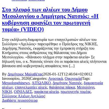
Στο πλευρό των αλιέων του Δήμου
Μεσολογγίου ο Δημήτρης Νατσιός: «Η
κυβέρνηση αφανίζει τον πρωτογενή
τομέα» (VIDEO)
Στην εκδήλωση-διαμαρτυρία των επαγγελματιών αλιέων του
Συλλόγου «Αχελώος» παρευρέθηκε ο Πρόεδρος της ΝΙΚΗΣ,
Δημήτρης Νατσιός, εκφράζοντας την έμπρακτη στήριξη του
Κινήματος στους ανθρώπους της θάλασσας του Δήμου
Μεσολογγίου. «Βάναυσο πλήγμα στην παράκτια αλιεία» Σε
δήλωσή του, ο κ. Νατσιός τόνισε ότι οι παράκτιοι αλιείς πλήττονται
βάναυσα από κυβερνητικές αποφάσεις που [...]
By
Δημήτριος Μαλαβέτας
|
2026-01-12T12:46:04+02:00
12
Ιανουαρίου, 2026
|
Categories:
Αγροτικά
,
Οικονομία
|
Tags:
Messolonghinews
,
ΑΙΤΩΛΙΚΟ
,
Δημήτρης Νατσιός
,
διαμαρτυρία
αλιέων
,
επαγγελματίες αλιείς
,
θαλάσσια πάρκα
,
Μεσολόγγι
,
ΝΙΚΗ
,
ΟΙΝΙΑΔΕΣ
,
παράκτια αλιεία
,
πρωτογενής τομέας
,
Σύλλογος Αλιέων Αχελώος
|
Διαβάστε περισσότερα