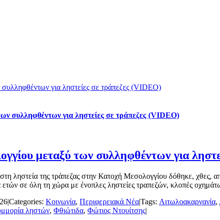
 συλληφθέντων για ληστείες σε τράπεζες (VIDEO)
των συλληφθέντων για ληστείες σε τράπεζες (VIDEO)
ογγίου μεταξύ των συλληφθέντων για ληστε
στη ληστεία της τράπεζας στην Κατοχή Μεσολογγίου δόθηκε, χθες, α
 ετών σε όλη τη χώρα με ένοπλες ληστείες τραπεζών, κλοπές οχημάτων 
026
|
Categories:
Κοινωνία
,
Περιφερειακά Νέα
|
Tags:
Αιτωλοακαρνανία
,
υμμορία ληστών
,
Φθιώτιδα
,
Φώτιος Ντουίτσης
|