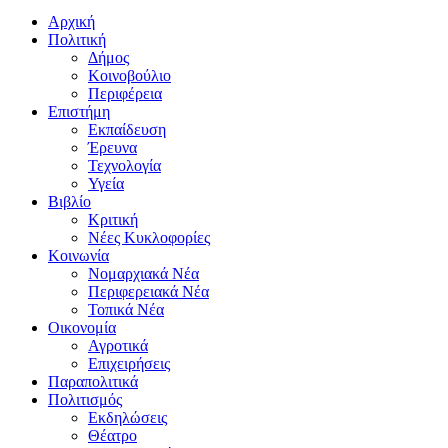
Αρχική
Πολιτική
Δήμος
Κοινοβούλιο
Περιφέρεια
Επιστήμη
Εκπαίδευση
Έρευνα
Τεχνολογία
Υγεία
Βιβλίο
Κριτική
Νέες Κυκλοφορίες
Κοινωνία
Νομαρχιακά Νέα
Περιφερειακά Νέα
Τοπικά Νέα
Οικονομία
Αγροτικά
Επιχειρήσεις
Παραπολιτικά
Πολιτισμός
Εκδηλώσεις
Θέατρο