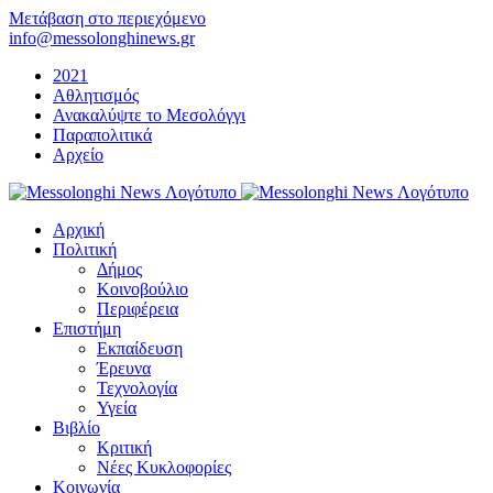
Μετάβαση στο περιεχόμενο
info@messolonghinews.gr
2021
Αθλητισμός
Ανακαλύψτε το Μεσολόγγι
Παραπολιτικά
Αρχείο
Αρχική
Πολιτική
Δήμος
Κοινοβούλιο
Περιφέρεια
Επιστήμη
Εκπαίδευση
Έρευνα
Τεχνολογία
Υγεία
Βιβλίο
Κριτική
Νέες Κυκλοφορίες
Κοινωνία