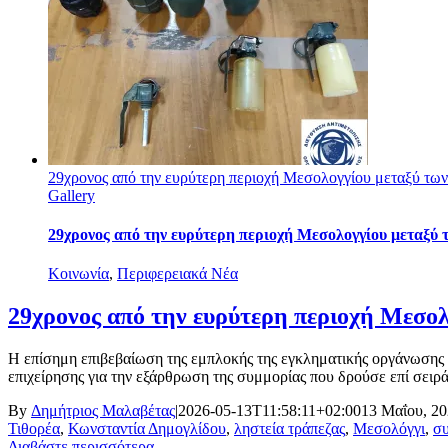
29χρονος από την ευρύτερη περιοχή Μεσολογγίου μεταξύ των
Gallery
29χρονος από την ευρύτερη περιοχή Μεσολογγίου μεταξύ 
Κοινωνία
,
Περιφερειακά Νέα
29χρονος από την ευρύτερη περιοχή Μεσολ
Η επίσημη επιβεβαίωση της εμπλοκής της εγκληματικής οργάνωσης 
επιχείρησης για την εξάρθρωση της συμμορίας που δρούσε επί σειρά
By
Δημήτριος Μαλαβέτας
|
2026-05-13T11:58:11+02:00
13 Μαΐου, 2
Τιθορέα
,
Κωνσταντία Δημογλίδου
,
ληστεία τράπεζας
,
Μεσολόγγι
,
σ
Διαβάστε περισσότερα