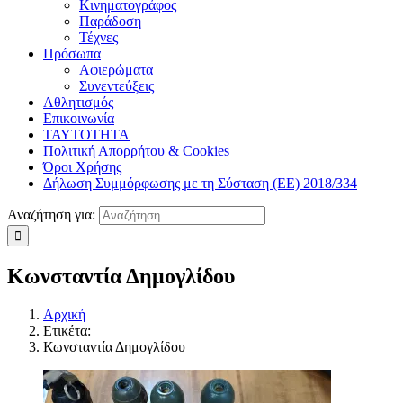
Κινηματογράφος
Παράδοση
Τέχνες
Πρόσωπα
Αφιερώματα
Συνεντεύξεις
Αθλητισμός
Επικοινωνία
ΤΑΥΤΟΤΗΤΑ
Πολιτική Απορρήτου & Cookies
Όροι Χρήσης
Δήλωση Συμμόρφωσης με τη Σύσταση (ΕΕ) 2018/334
Αναζήτηση για:
Κωνσταντία Δημογλίδου
Αρχική
Ετικέτα:
Κωνσταντία Δημογλίδου