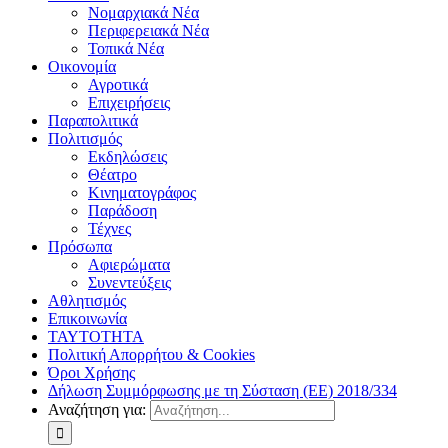
Νομαρχιακά Νέα
Περιφερειακά Νέα
Τοπικά Νέα
Οικονομία
Αγροτικά
Επιχειρήσεις
Παραπολιτικά
Πολιτισμός
Εκδηλώσεις
Θέατρο
Κινηματογράφος
Παράδοση
Τέχνες
Πρόσωπα
Αφιερώματα
Συνεντεύξεις
Αθλητισμός
Επικοινωνία
ΤΑΥΤΟΤΗΤΑ
Πολιτική Απορρήτου & Cookies
Όροι Χρήσης
Δήλωση Συμμόρφωσης με τη Σύσταση (ΕΕ) 2018/334
Αναζήτηση για: