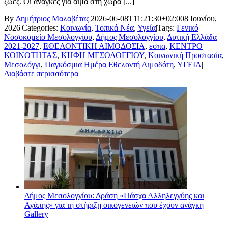
ζωές. Οι ανάγκες για αίμα στη χώρα [...]
By
Δημήτριος Μαλαβέτας
|
2026-06-08T11:21:30+02:00
8 Ιουνίου,
2026
|
Categories:
Κοινωνία
,
Τοπικά Νέα
,
Υγεία
|
Tags:
Γενικό
Νοσοκομείο Μεσολογγίου
,
Δήμος Μεσολογγίου
,
Δυτική Ελλάδα
2021-2027
,
ΕΘΕΛΟΝΤΙΚΗ ΑΙΜΟΔΟΣΙΑ
,
εσπα
,
ΚΕΝΤΡΟ
ΚΟΙΝΟΤΗΤΑΣ
,
ΚΗΦΗ ΜΕΣΟΛΟΓΓΙΟΥ
,
Κοινωνική Προστασία
,
Μεσολόγγι
,
Παγκόσμια Ημέρα Εθελοντή Αιμοδότη
,
ΥΓΕΙΑ
|
Διαβάστε περισσότερα
Δήμος Μεσολογγίου: Δράση «Πάσχα Αλληλεγγύης και
Αγάπης» για τη στήριξη οικογενειών που έχουν ανάγκη
Gallery