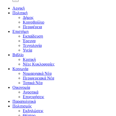
Αρχική
Πολιτική
Δήμος
Κοινοβούλιο
Περιφέρεια
Επιστήμη
Εκπαίδευση
Έρευνα
Τεχνολογία
Υγεία
Βιβλίο
Κριτική
Νέες Κυκλοφορίες
Κοινωνία
Νομαρχιακά Νέα
Περιφερειακά Νέα
Τοπικά Νέα
Οικονομία
Αγροτικά
Επιχειρήσεις
Παραπολιτικά
Πολιτισμός
Εκδηλώσεις
Θέατρο