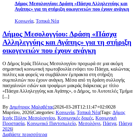
Δήμος Μεσολογγίου: Δράση «Πάσχα Αλληλεγγύης και
Αγάπης» για τη στήριξη οικογενειών που έχουν ανάγκη
Κοινωνία
,
Τοπικά Νέα
Δήμος Μεσολογγίου: Δράση «Πάσχα
Αλληλεγγύης και Αγάπης» για τη στήριξη
οικογενειών που έχουν ανάγκη
Ο Δήμος Ιεράς Πόλεως Μεσολογγίου προχωρά σε μια ακόμη
σημαντική κοινωνική πρωτοβουλία ενόψει του Πάσχα, καλώντας
πολίτες και φορείς να συμβάλουν έμπρακτα στη στήριξη
συμπολιτών που έχουν ανάγκη. Μέσα από τη δράση συλλογής
πασχαλινών ειδών και τροφίμων μακράς διάρκειας με τίτλο
«Πάσχα Αλληλεγγύης και Αγάπης», ο Δήμος, το Αυτοτελές Τμήμα
[...]
By
Δημήτριος Μαλαβέτας
|
2026-03-28T12:11:47+02:00
28
Μαρτίου, 2026
|
Categories:
Κοινωνία
,
Τοπικά Νέα
|
Tags:
Δήμος
Ιερής Πόλης Μεσολογγίου
,
Κοινωνικές δομές
,
Κοινωνική
Προστασία
,
Κοινωνικό Παντοπωλείο
,
Μεσολόγγι
,
Πάσχα
,
Πάσχα
2026
|
Διαβάστε περισσότερα