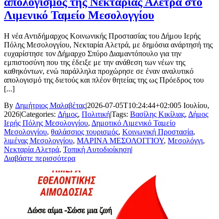
απολογισμός της Νεκταρίας Αλετρά στο
Λιμενικό Ταμείο Μεσολογγίου
Η νέα Αντιδήμαρχος Κοινωνικής Προστασίας του Δήμου Ιερής
Πόλης Μεσολογγίου, Νεκταρία Αλετρά, με δημόσια ανάρτησή της
ευχαρίστησε τον Δήμαρχο Σπύρο Διαμαντόπουλο για την
εμπιστοσύνη που της έδειξε με την ανάθεση των νέων της
καθηκόντων, ενώ παράλληλα προχώρησε σε έναν αναλυτικό
απολογισμό της διετούς και πλέον θητείας της ως Πρόεδρος του
[...]
By
Δημήτριος Μαλαβέτας
|
2026-07-05T10:24:44+02:00
5 Ιουλίου,
2026
|
Categories:
Δήμος
,
Πολιτική
|
Tags:
Βασίλης Κικίλιας
,
Δήμος
Ιερής Πόλης Μεσολογγίου
,
Δημοτικό Λιμενικό Ταμείο
Μεσολογγίου
,
θαλάσσιος τουρισμός
,
Κοινωνική Προστασία
,
λιμένας Μεσολογγίου
,
ΜΑΡΙΝΑ ΜΕΣΟΛΟΓΓΙΟΥ
,
Μεσολόγγι
,
Νεκταρία Αλετρά
,
Τοπική Αυτοδιοίκηση
|
Διαβάστε περισσότερα