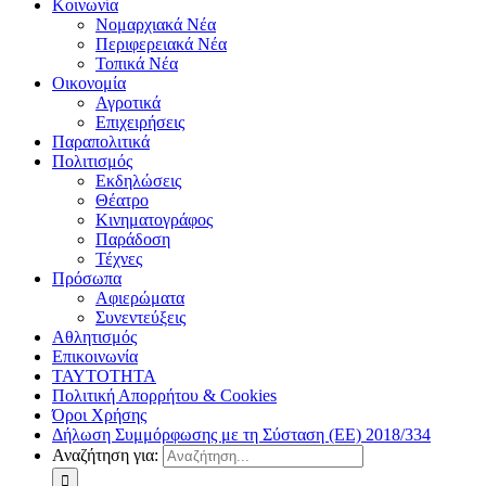
Κοινωνία
Νομαρχιακά Νέα
Περιφερειακά Νέα
Τοπικά Νέα
Οικονομία
Αγροτικά
Επιχειρήσεις
Παραπολιτικά
Πολιτισμός
Εκδηλώσεις
Θέατρο
Κινηματογράφος
Παράδοση
Τέχνες
Πρόσωπα
Αφιερώματα
Συνεντεύξεις
Αθλητισμός
Επικοινωνία
ΤΑΥΤΟΤΗΤΑ
Πολιτική Απορρήτου & Cookies
Όροι Χρήσης
Δήλωση Συμμόρφωσης με τη Σύσταση (ΕΕ) 2018/334
Αναζήτηση για: