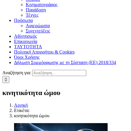
Κινηματογράφος
Παράδοση
Τέχνες
Πρόσωπα
Αφιερώματα
Συνεντεύξεις
Αθλητισμός
Επικοινωνία
ΤΑΥΤΟΤΗΤΑ
Πολιτική Απορρήτου & Cookies
Όροι Χρήσης
Δήλωση Συμμόρφωσης με τη Σύσταση (ΕΕ) 2018/334
Αναζήτηση για:
κινητικότητα ώμου
Αρχική
Ετικέτα:
κινητικότητα ώμου