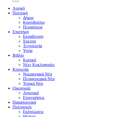
Αρχική
Πολιτική
Δήμος
Κοινοβούλιο
Περιφέρεια
Επιστήμη
Εκπαίδευση
Έρευνα
Τεχνολογία
Υγεία
Βιβλίο
Κριτική
Νέες Κυκλοφορίες
Κοινωνία
Νομαρχιακά Νέα
Περιφερειακά Νέα
Τοπικά Νέα
Οικονομία
Αγροτικά
Επιχειρήσεις
Παραπολιτικά
Πολιτισμός
Εκδηλώσεις
Θέατρο