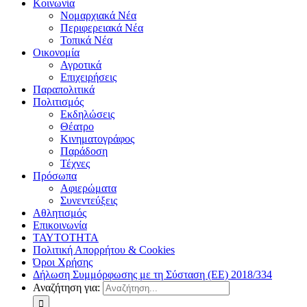
Κοινωνία
Νομαρχιακά Νέα
Περιφερειακά Νέα
Τοπικά Νέα
Οικονομία
Αγροτικά
Επιχειρήσεις
Παραπολιτικά
Πολιτισμός
Εκδηλώσεις
Θέατρο
Κινηματογράφος
Παράδοση
Τέχνες
Πρόσωπα
Αφιερώματα
Συνεντεύξεις
Αθλητισμός
Επικοινωνία
ΤΑΥΤΟΤΗΤΑ
Πολιτική Απορρήτου & Cookies
Όροι Χρήσης
Δήλωση Συμμόρφωσης με τη Σύσταση (ΕΕ) 2018/334
Αναζήτηση για: