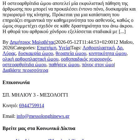
Η οστεοαρθρίτιδα ώμου αποτελεί μία εκφυλιστική πάθηση της
άρθρωσης που μπορεί να προκαλέσει έντονο πόνο, δυσκαμψία και
περιορισμό της κίνησης. Πρόκειται για μια κατάσταση που
επηρεάζει σημαντικά την καθημερινότητα του ασθενούς, καθώς ο
ώμος συμμετέχει σχεδόν σε κάθε δραστηριότητα του άνω άκρου.
Η φθορά του αρθρικού χόνδρου εξελίσσεται σταδιακά με [...]
By
Δημήτριος Μαλαβέτας
|
2026-05-12T11:44:53+02:00
12 Μαΐου,
2026
|
Categories:
Επιστήμη
,
Υγεία
|
Tags:
Αρθροπλαστική
,
Δρ.
Λύρας
,
δυσκαμψία ώμου
,
θεραπεία ώμου
,
κινητικότητα ώμου
,
ολική αρθροπλαστική ώμου
,
ορθοπαιδικός χειρουργός
,
οστεοαρθρίτιδα ώμου
,
παθήσεις ώμου
,
πόνος στον ώμο
|
Διαβάστε περισσότερα
Επικοινωνία
ΣΠ. ΜΗΛΙΟΥ 3 - ΜΕΣΟΛΟΓΓΙ
Κινητό:
6944759914
Email:
info@messolonghinews.gr
Βρείτε μας στα Κοινωνικά Δίκτυα