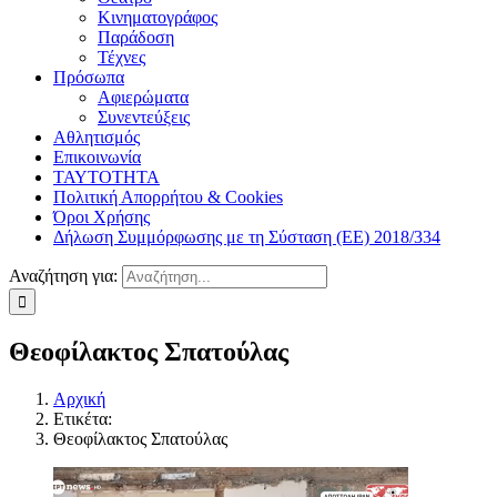
Κινηματογράφος
Παράδοση
Τέχνες
Πρόσωπα
Αφιερώματα
Συνεντεύξεις
Αθλητισμός
Επικοινωνία
ΤΑΥΤΟΤΗΤΑ
Πολιτική Απορρήτου & Cookies
Όροι Χρήσης
Δήλωση Συμμόρφωσης με τη Σύσταση (ΕΕ) 2018/334
Αναζήτηση για:
Θεοφίλακτος Σπατούλας
Αρχική
Ετικέτα:
Θεοφίλακτος Σπατούλας