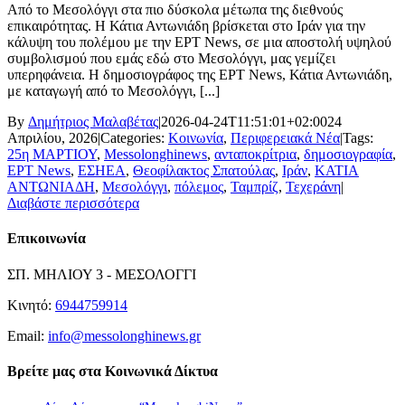
Από το Μεσολόγγι στα πιο δύσκολα μέτωπα της διεθνούς
επικαιρότητας. Η Κάτια Αντωνιάδη βρίσκεται στο Ιράν για την
κάλυψη του πολέμου με την ΕΡΤ News, σε μια αποστολή υψηλού
συμβολισμού που εμάς εδώ στο Μεσολόγγι, μας γεμίζει
υπερηφάνεια. Η δημοσιογράφος της ΕΡΤ News, Κάτια Αντωνιάδη,
με καταγωγή από το Μεσολόγγι, [...]
By
Δημήτριος Μαλαβέτας
|
2026-04-24T11:51:01+02:00
24
Απριλίου, 2026
|
Categories:
Κοινωνία
,
Περιφερειακά Νέα
|
Tags:
25η ΜΑΡΤΙΟΥ
,
Messolonghinews
,
ανταποκρίτρια
,
δημοσιογραφία
,
ΕΡΤ News
,
ΕΣΗΕΑ
,
Θεοφίλακτος Σπατούλας
,
Ιράν
,
ΚΑΤΙΑ
ΑΝΤΩΝΙΑΔΗ
,
Μεσολόγγι
,
πόλεμος
,
Ταμπρίζ
,
Τεχεράνη
|
Διαβάστε περισσότερα
Επικοινωνία
ΣΠ. ΜΗΛΙΟΥ 3 - ΜΕΣΟΛΟΓΓΙ
Κινητό:
6944759914
Email:
info@messolonghinews.gr
Βρείτε μας στα Κοινωνικά Δίκτυα