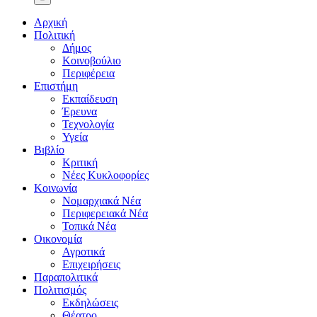
Αρχική
Πολιτική
Δήμος
Κοινοβούλιο
Περιφέρεια
Επιστήμη
Εκπαίδευση
Έρευνα
Τεχνολογία
Υγεία
Βιβλίο
Κριτική
Νέες Κυκλοφορίες
Κοινωνία
Νομαρχιακά Νέα
Περιφερειακά Νέα
Τοπικά Νέα
Οικονομία
Αγροτικά
Επιχειρήσεις
Παραπολιτικά
Πολιτισμός
Εκδηλώσεις
Θέατρο