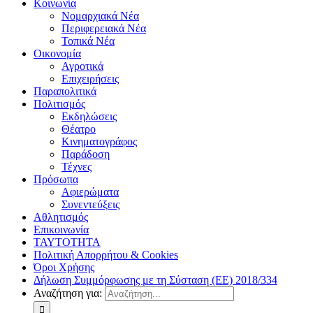
Κοινωνία
Νομαρχιακά Νέα
Περιφερειακά Νέα
Τοπικά Νέα
Οικονομία
Αγροτικά
Επιχειρήσεις
Παραπολιτικά
Πολιτισμός
Εκδηλώσεις
Θέατρο
Κινηματογράφος
Παράδοση
Τέχνες
Πρόσωπα
Αφιερώματα
Συνεντεύξεις
Αθλητισμός
Επικοινωνία
ΤΑΥΤΟΤΗΤΑ
Πολιτική Απορρήτου & Cookies
Όροι Χρήσης
Δήλωση Συμμόρφωσης με τη Σύσταση (ΕΕ) 2018/334
Αναζήτηση για: