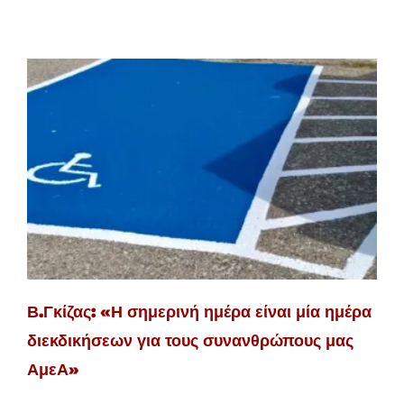
Β.Γκίζας: «Η σημερινή ημέρα είναι μία ημέρα
διεκδικήσεων για τους συνανθρώπους μας
ΑμεΑ»