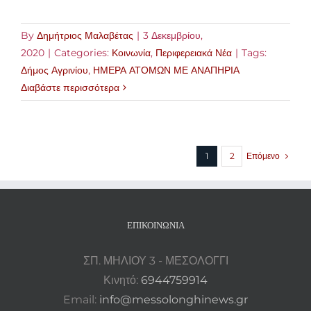
By
Δημήτριος Μαλαβέτας
|
3 Δεκεμβρίου,
2020
|
Categories:
Κοινωνία
,
Περιφερειακά Νέα
|
Tags:
Δήμος Αγρινίου
,
ΗΜΕΡΑ ΑΤΟΜΩΝ ΜΕ ΑΝΑΠΗΡΙΑ
Διαβάστε περισσότερα
Επόμενο
1
2
ΕΠΙΚΟΙΝΩΝΊΑ
ΣΠ. ΜΗΛΙΟΥ 3 - ΜΕΣΟΛΟΓΓΙ
Κινητό:
6944759914
Email:
info@messolonghinews.gr