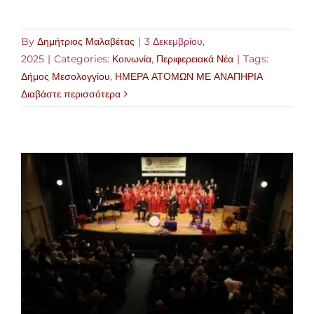
By
Δημήτριος Μαλαβέτας
|
3 Δεκεμβρίου,
2025
|
Categories:
Κοινωνία
,
Περιφερειακά Νέα
|
Tags:
Δήμος Μεσολογγίου
,
ΗΜΕΡΑ ΑΤΟΜΩΝ ΜΕ ΑΝΑΠΗΡΙΑ
Διαβάστε περισσότερα