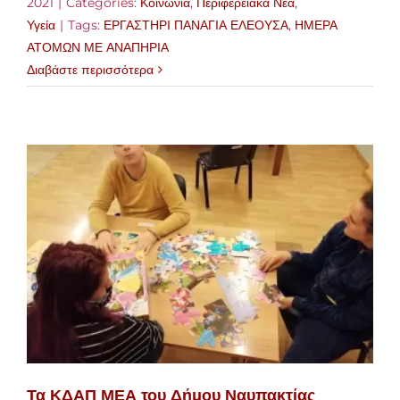
2021
|
Categories:
Κοινωνία
,
Περιφερειακά Νέα
,
Υγεία
|
Tags:
ΕΡΓΑΣΤΗΡΙ ΠΑΝΑΓΙΑ ΕΛΕΟΥΣΑ
,
ΗΜΕΡΑ
ΑΤΟΜΩΝ ΜΕ ΑΝΑΠΗΡΙΑ
Διαβάστε περισσότερα
Τα ΚΔΑΠ ΜΕΑ του Δήμου Ναυπακτίας