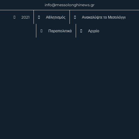
Μετάβαση
info@messolonghinews.gr
στο
2021
Αθλητισμός
Ανακαλύψτε το Μεσολόγγι
περιεχόμενο
Παραπολιτικά
Αρχείο