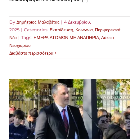
By
Δημήτριος Μαλαβέτας
|
4 Δεκεμβρίου,
2025
|
Categories:
Εκπαίδευση
,
Κοινωνία
,
Περιφερειακά
Νέα
|
Tags:
ΗΜΕΡΑ ΑΤΟΜΩΝ ΜΕ ΑΝΑΠΗΡΙΑ
,
Λύκειο
Νεοχωρίου
Διαβάστε περισσότερα