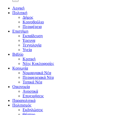
Αρχική
Πολιτική
Δήμος
Κοινοβούλιο
Περιφέρεια
Επιστήμη
Εκπαίδευση
Έρευνα
Τεχνολογία
Υγεία
Βιβλίο
Κριτική
Νέες Κυκλοφορίες
Κοινωνία
Νομαρχιακά Νέα
Περιφερειακά Νέα
Τοπικά Νέα
Οικονομία
Αγροτικά
Επιχειρήσεις
Παραπολιτικά
Πολιτισμός
Εκδηλώσεις
Θέατρο