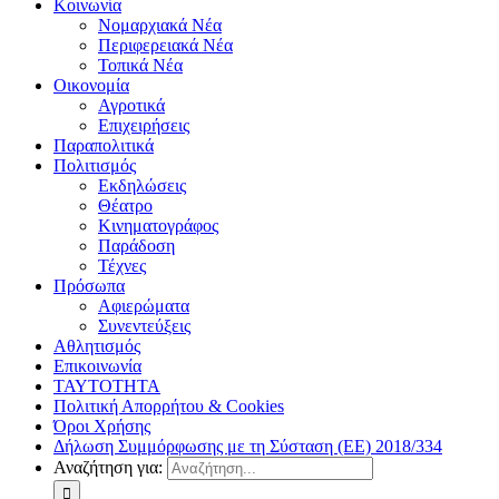
Κοινωνία
Νομαρχιακά Νέα
Περιφερειακά Νέα
Τοπικά Νέα
Οικονομία
Αγροτικά
Επιχειρήσεις
Παραπολιτικά
Πολιτισμός
Εκδηλώσεις
Θέατρο
Κινηματογράφος
Παράδοση
Τέχνες
Πρόσωπα
Αφιερώματα
Συνεντεύξεις
Αθλητισμός
Επικοινωνία
ΤΑΥΤΟΤΗΤΑ
Πολιτική Απορρήτου & Cookies
Όροι Χρήσης
Δήλωση Συμμόρφωσης με τη Σύσταση (ΕΕ) 2018/334
Αναζήτηση για: