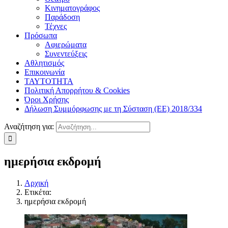
Κινηματογράφος
Παράδοση
Τέχνες
Πρόσωπα
Αφιερώματα
Συνεντεύξεις
Αθλητισμός
Επικοινωνία
ΤΑΥΤΟΤΗΤΑ
Πολιτική Απορρήτου & Cookies
Όροι Χρήσης
Δήλωση Συμμόρφωσης με τη Σύσταση (ΕΕ) 2018/334
Αναζήτηση για:
ημερήσια εκδρομή
Αρχική
Ετικέτα:
ημερήσια εκδρομή