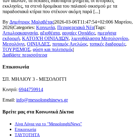
των αιώνων, τα δεκάδες διάσπαρτα μνημεία, οι ιστορικές
εκκλησίες, τα στενά δρομάκια του παλαιού οικισμού με τα
παραδοσιακά κτίρια που στέκουν ακόμη παρά [...]
By
Δημήτριος Μαλαβέτας
|
2026-03-06T11:47:54+02:00
6 Μαρτίου,
2026
|
Categories:
Κοινωνία
,
Περιφερειακά Νέα
|
Tags:
Αιτωλοακαρνανία
,
αξιοθέατα
,
αρχαίες Οινιάδες
,
ημερήσια
εκδρομή
,
ΚΑΤΟΧΉ ΟΙΝΙΑΔΏΝ
,
λιμνοθάλασσα Μεσολογγίου
,
Μεσολόγγι
,
ΟΙΝΙΑΔΕΣ
,
ποταμός Αχελώος
,
τοπικές διαδρομές
,
ΤΟΥΡΙΣΜΟΣ
,
φύση και πολιτισμός
|
Διαβάστε περισσότερα
Επικοινωνία
ΣΠ. ΜΗΛΙΟΥ 3 - ΜΕΣΟΛΟΓΓΙ
Κινητό:
6944759914
Email:
info@messolonghinews.gr
Βρείτε μας στα Κοινωνικά Δίκτυα
Λίγα Λόγια για το “MessolonghiNews”
Επικοινωνία
ΤΑΥΤΟΤΗΤΑ