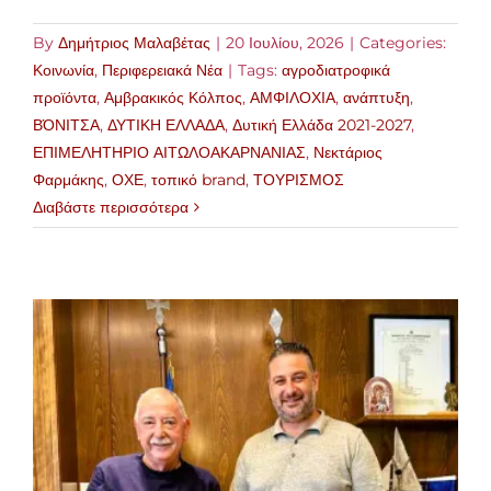
By
Δημήτριος Μαλαβέτας
|
20 Ιουλίου, 2026
|
Categories:
Κοινωνία
,
Περιφερειακά Νέα
|
Tags:
αγροδιατροφικά
προϊόντα
,
Αμβρακικός Κόλπος
,
ΑΜΦΙΛΟΧΙΑ
,
ανάπτυξη
,
ΒΌΝΙΤΣΑ
,
ΔΥΤΙΚΗ ΕΛΛΑΔΑ
,
Δυτική Ελλάδα 2021-2027
,
ΕΠΙΜΕΛΗΤΗΡΙΟ ΑΙΤΩΛΟΑΚΑΡΝΑΝΙΑΣ
,
Νεκτάριος
Φαρμάκης
,
ΟΧΕ
,
τοπικό brand
,
ΤΟΥΡΙΣΜΟΣ
Διαβάστε περισσότερα