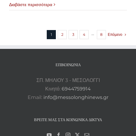
Διαβάστε περισσότερα
Επόμενο
1
2
3
4
···
8
ΕΠΙΚΟΙΝΩΝΊΑ
ΣΠ. ΜΗΛΙΟΥ 3 - ΜΕΣΟΛΟΓΓΙ
Κινητό:
6944759914
Email:
info@messolonghinews.gr
ΒΡΕΊΤΕ ΜΑΣ ΣΤΑ ΚΟΙΝΩΝΙΚΆ ΔΊΚΤΥΑ