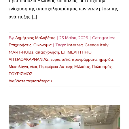
πρωτοβουλία Ελλάδας και Ιταλίας, με στόχο την
ενίσχυση της απασχολησιμότητας των νέων μέσω της
ανάπτυξης [...]
By
Δημήτριος Μαλαβέτας
|
23 Μαΐου, 2026
|
Categories:
Επιχειρήσεις
,
Οικονομία
|
Tags:
Interreg Greece Italy
,
MART-HUBs
,
απασχόληση
,
ΕΠΙΜΕΛΗΤΗΡΙΟ
ΑΙΤΩΛΟΑΚΑΡΝΑΝΙΑΣ
,
ευρωπαϊκά προγράμματα
,
ημερίδα
,
Μεσολόγγι
,
νέοι
,
Περιφέρεια Δυτικής Ελλάδας
,
Πολιτισμός
,
ΤΟΥΡΙΣΜΟΣ
Διαβάστε περισσότερα