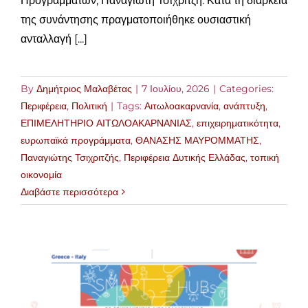
Προγραμμάτων, Παναγιώτη Τσιχριτζή. Κατά τη διάρκεια
της συνάντησης πραγματοποιήθηκε ουσιαστική
ανταλλαγή [...]
By
Δημήτριος Μαλαβέτας
|
7 Ιουλίου, 2026
|
Categories:
Περιφέρεια
,
Πολιτική
|
Tags:
Αιτωλοακαρνανία
,
ανάπτυξη
,
ΕΠΙΜΕΛΗΤΗΡΙΟ ΑΙΤΩΛΟΑΚΑΡΝΑΝΙΑΣ
,
επιχειρηματικότητα
,
ευρωπαϊκά προγράμματα
,
ΘΑΝΑΣΗΣ ΜΑΥΡΟΜΜΑΤΗΣ
,
Παναγιώτης Τσιχριτζής
,
Περιφέρεια Δυτικής Ελλάδας
,
τοπική
οικονομία
Διαβάστε περισσότερα