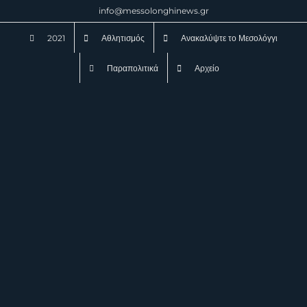
Μετάβαση
info@messolonghinews.gr
στο
2021
Αθλητισμός
Ανακαλύψτε το Μεσολόγγι
περιεχόμενο
Παραπολιτικά
Αρχείο