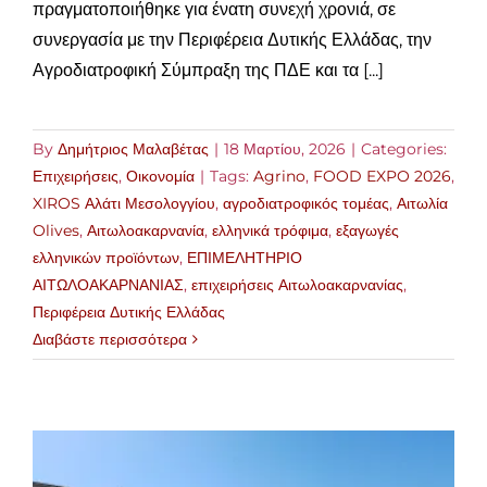
πραγματοποιήθηκε για ένατη συνεχή χρονιά, σε
συνεργασία με την Περιφέρεια Δυτικής Ελλάδας, την
Αγροδιατροφική Σύμπραξη της ΠΔΕ και τα [...]
By
Δημήτριος Μαλαβέτας
|
18 Μαρτίου, 2026
|
Categories:
Επιχειρήσεις
,
Οικονομία
|
Tags:
Agrino
,
FOOD EXPO 2026
,
XIROS Αλάτι Μεσολογγίου
,
αγροδιατροφικός τομέας
,
Αιτωλία
Olives
,
Αιτωλοακαρνανία
,
ελληνικά τρόφιμα
,
εξαγωγές
ελληνικών προϊόντων
,
ΕΠΙΜΕΛΗΤΗΡΙΟ
ΑΙΤΩΛΟΑΚΑΡΝΑΝΙΑΣ
,
επιχειρήσεις Αιτωλοακαρνανίας
,
Περιφέρεια Δυτικής Ελλάδας
Διαβάστε περισσότερα