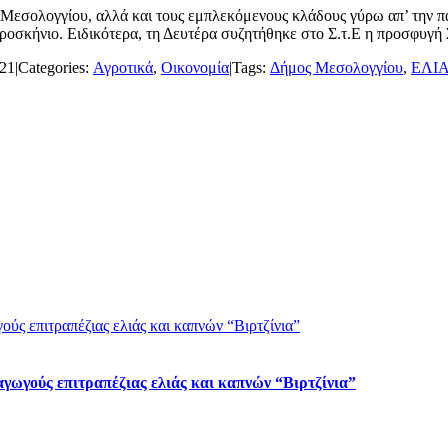
 Μεσολογγίου, αλλά και τους εμπλεκόμενους κλάδους γύρω απ’ την π
σκήνιο. Ειδικότερα, τη Δευτέρα συζητήθηκε στο Σ.τ.Ε η προσφυγή Σ
021
|
Categories:
Αγροτικά
,
Οικονομία
|
Tags:
Δήμος Μεσολογγίου
,
ΕΛΙ
ύς επιτραπέζιας ελιάς και καπνών “Βιρτζίνια”
αγωγούς επιτραπέζιας ελιάς και καπνών “Βιρτζίνια”