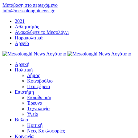
Μετάβαση στο περιεχόμενο
info@messolonghinews.gr
2021
Αθλητισμός
Ανακαλύψτε το Μεσολόγγι
Παραπολιτικά
Αρχείο
Αρχική
Πολιτική
Δήμος
Κοινοβούλιο
Περιφέρεια
Επιστήμη
Εκπαίδευση
Έρευνα
Τεχνολογία
Υγεία
Βιβλίο
Κριτική
Νέες Κυκλοφορίες
Κοινωνία