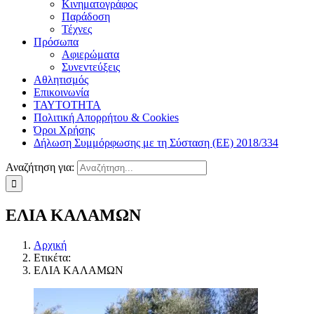
Κινηματογράφος
Παράδοση
Τέχνες
Πρόσωπα
Αφιερώματα
Συνεντεύξεις
Αθλητισμός
Επικοινωνία
ΤΑΥΤΟΤΗΤΑ
Πολιτική Απορρήτου & Cookies
Όροι Χρήσης
Δήλωση Συμμόρφωσης με τη Σύσταση (ΕΕ) 2018/334
Αναζήτηση για:
ΕΛΙΑ ΚΑΛΑΜΩΝ
Αρχική
Ετικέτα:
ΕΛΙΑ ΚΑΛΑΜΩΝ