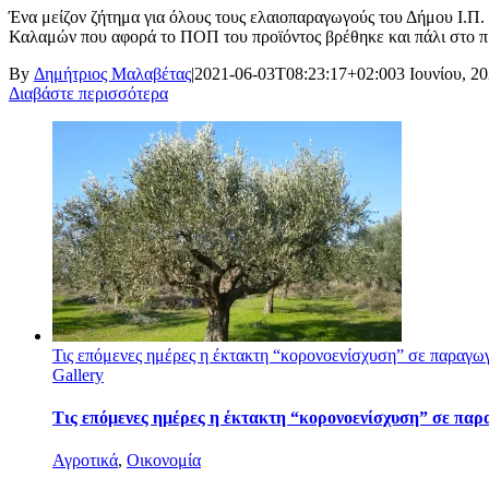
Ένα μείζον ζήτημα για όλους τους ελαιοπαραγωγούς του Δήμου Ι.Π.
Καλαμών που αφορά το ΠΟΠ του προϊόντος βρέθηκε και πάλι στο προ
By
Δημήτριος Μαλαβέτας
|
2021-06-03T08:23:17+02:00
3 Ιουνίου, 2
Διαβάστε περισσότερα
Τις επόμενες ημέρες η έκτακτη “κορονοενίσχυση” σε παραγωγο
Gallery
Τις επόμενες ημέρες η έκτακτη “κορονοενίσχυση” σε παρ
Αγροτικά
,
Οικονομία