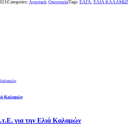
2021
|
Categories:
Αγροτικά
,
Οικονομία
|
Tags:
ΕΛΓΑ
,
ΕΛΙΑ ΚΑΛΑΜΩ
 Καλαμών
λιά Καλαμών
τ.Ε. για την Ελιά Καλαμών