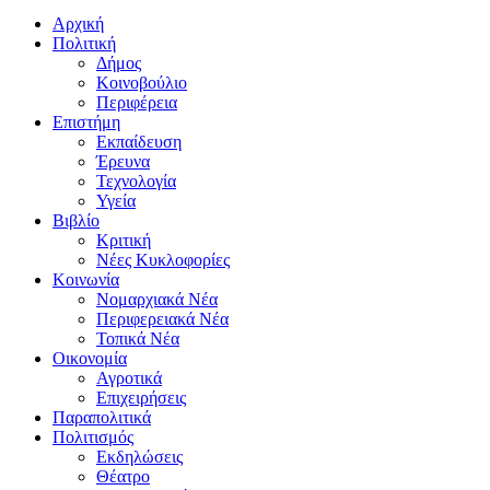
Αρχική
Πολιτική
Δήμος
Κοινοβούλιο
Περιφέρεια
Επιστήμη
Εκπαίδευση
Έρευνα
Τεχνολογία
Υγεία
Βιβλίο
Κριτική
Νέες Κυκλοφορίες
Κοινωνία
Νομαρχιακά Νέα
Περιφερειακά Νέα
Τοπικά Νέα
Οικονομία
Αγροτικά
Επιχειρήσεις
Παραπολιτικά
Πολιτισμός
Εκδηλώσεις
Θέατρο