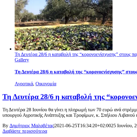
Τη Δευτέρα 28/6 η καταβολή της “κορονοενίσχυσης” στους πα
Gallery
Τη Δευτέρα 28/6 η καταβολή της “κορονοενίσχυσης” στου
Αγροτικά
,
Οικονομία
Τη Δευτέρα 28/6 η καταβολή της “κορονοε
Τη Δευτέρα 28 Ιουνίου θα γίνει η πληρωμή των 70 ευρώ ανά στρέμ
υπουργού Αγροτικής Ανάπτυξης και Τροφίμων, κ. Σπήλιου Λιβανού κα
By
Δημήτριος Μαλαβέτας
|
2021-06-25T16:34:20+02:00
25 Ιουνίου, 
Διαβάστε περισσότερα