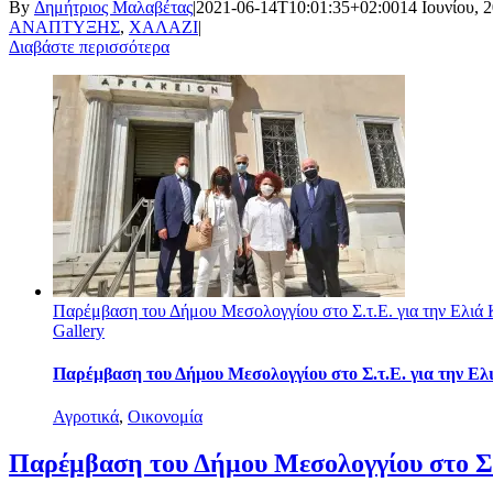
By
Δημήτριος Μαλαβέτας
|
2021-06-14T10:01:35+02:00
14 Ιουνίου, 
ΑΝΑΠΤΥΞΗΣ
,
ΧΑΛΑΖΙ
|
Διαβάστε περισσότερα
Παρέμβαση του Δήμου Μεσολογγίου στο Σ.τ.Ε. για την Ελιά
Gallery
Παρέμβαση του Δήμου Μεσολογγίου στο Σ.τ.Ε. για την Ε
Αγροτικά
,
Οικονομία
Παρέμβαση του Δήμου Μεσολογγίου στο Σ.