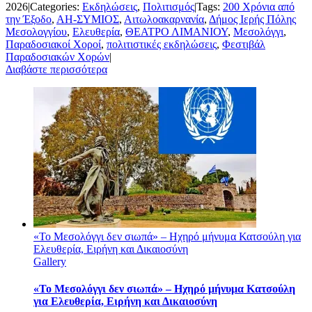
2026
|
Categories:
Εκδηλώσεις
,
Πολιτισμός
|
Tags:
200 Χρόνια από
την Έξοδο
,
ΑΗ-ΣΥΜΙΟΣ
,
Αιτωλοακαρνανία
,
Δήμος Ιερής Πόλης
Μεσολογγίου
,
Ελευθερία
,
ΘΕΑΤΡΟ ΛΙΜΑΝΙΟΥ
,
Μεσολόγγι
,
Παραδοσιακοί Χοροί
,
πολιτιστικές εκδηλώσεις
,
Φεστιβάλ
Παραδοσιακών Χορών
|
Διαβάστε περισσότερα
«Το Μεσολόγγι δεν σιωπά» – Ηχηρό μήνυμα Κατσούλη για
Ελευθερία, Ειρήνη και Δικαιοσύνη
Gallery
«Το Μεσολόγγι δεν σιωπά» – Ηχηρό μήνυμα Κατσούλη
για Ελευθερία, Ειρήνη και Δικαιοσύνη