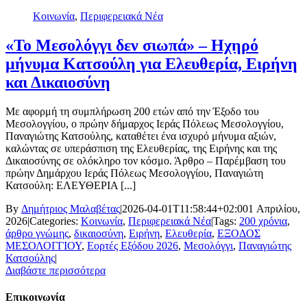
Κοινωνία
,
Περιφερειακά Νέα
«Το Μεσολόγγι δεν σιωπά» – Ηχηρό
μήνυμα Κατσούλη για Ελευθερία, Ειρήνη
και Δικαιοσύνη
Με αφορμή τη συμπλήρωση 200 ετών από την Έξοδο του
Μεσολογγίου, ο πρώην δήμαρχος Ιεράς Πόλεως Μεσολογγίου,
Παναγιώτης Κατσούλης, καταθέτει ένα ισχυρό μήνυμα αξιών,
καλώντας σε υπεράσπιση της Ελευθερίας, της Ειρήνης και της
Δικαιοσύνης σε ολόκληρο τον κόσμο. Άρθρο – Παρέμβαση του
πρώην Δημάρχου Ιεράς Πόλεως Μεσολογγίου, Παναγιώτη
Κατσούλη: ΕΛΕΥΘΕΡΙΑ [...]
By
Δημήτριος Μαλαβέτας
|
2026-04-01T11:58:44+02:00
1 Απριλίου,
2026
|
Categories:
Κοινωνία
,
Περιφερειακά Νέα
|
Tags:
200 χρόνια
,
άρθρο γνώμης
,
δικαιοσύνη
,
Ειρήνη
,
Ελευθερία
,
ΕΞΟΔΟΣ
ΜΕΣΟΛΟΓΓΙΟΥ
,
Εορτές Εξόδου 2026
,
Μεσολόγγι
,
Παναγιώτης
Κατσούλης
|
Διαβάστε περισσότερα
Επικοινωνία