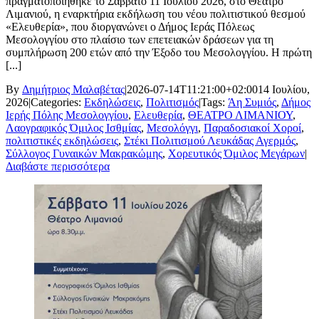
πραγματοποιήθηκε το Σάββατο 11 Ιουλίου 2026, στο Θέατρο
Λιμανιού, η εναρκτήρια εκδήλωση του νέου πολιτιστικού θεσμού
«Ελευθερία», που διοργανώνει ο Δήμος Ιεράς Πόλεως
Μεσολογγίου στο πλαίσιο των επετειακών δράσεων για τη
συμπλήρωση 200 ετών από την Έξοδο του Μεσολογγίου. Η πρώτη
[...]
By
Δημήτριος Μαλαβέτας
|
2026-07-14T11:21:00+02:00
14 Ιουλίου,
2026
|
Categories:
Εκδηλώσεις
,
Πολιτισμός
|
Tags:
Άη Συμιός
,
Δήμος
Ιερής Πόλης Μεσολογγίου
,
Ελευθερία
,
ΘΕΑΤΡΟ ΛΙΜΑΝΙΟΥ
,
Λαογραφικός Όμιλος Ισθμίας
,
Μεσολόγγι
,
Παραδοσιακοί Χοροί
,
πολιτιστικές εκδηλώσεις
,
Στέκι Πολιτισμού Λευκάδας Αγερμός
,
Σύλλογος Γυναικών Μακρακώμης
,
Χορευτικός Όμιλος Μεγάρων
|
Διαβάστε περισσότερα