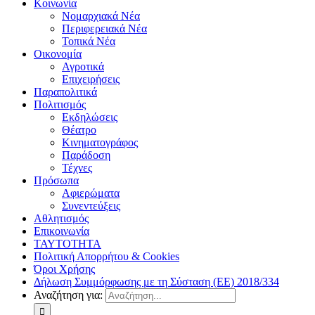
Κοινωνία
Νομαρχιακά Νέα
Περιφερειακά Νέα
Τοπικά Νέα
Οικονομία
Αγροτικά
Επιχειρήσεις
Παραπολιτικά
Πολιτισμός
Εκδηλώσεις
Θέατρο
Κινηματογράφος
Παράδοση
Τέχνες
Πρόσωπα
Αφιερώματα
Συνεντεύξεις
Αθλητισμός
Επικοινωνία
ΤΑΥΤΟΤΗΤΑ
Πολιτική Απορρήτου & Cookies
Όροι Χρήσης
Δήλωση Συμμόρφωσης με τη Σύσταση (ΕΕ) 2018/334
Αναζήτηση για: