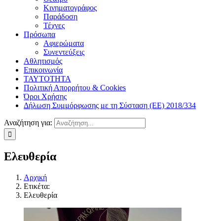
Κινηματογράφος
Παράδοση
Τέχνες
Πρόσωπα
Αφιερώματα
Συνεντεύξεις
Αθλητισμός
Επικοινωνία
ΤΑΥΤΟΤΗΤΑ
Πολιτική Απορρήτου & Cookies
Όροι Χρήσης
Δήλωση Συμμόρφωσης με τη Σύσταση (ΕΕ) 2018/334
Αναζήτηση για:
Ελευθερία
Αρχική
Ετικέτα:
Ελευθερία