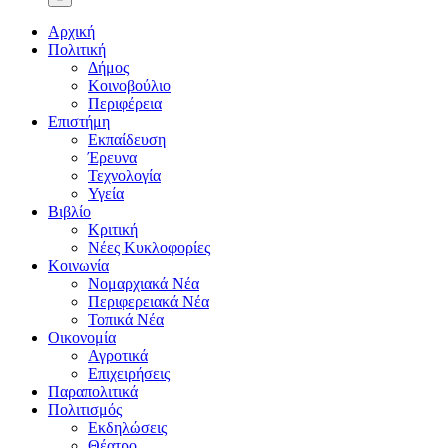
Αρχική
Πολιτική
Δήμος
Κοινοβούλιο
Περιφέρεια
Επιστήμη
Εκπαίδευση
Έρευνα
Τεχνολογία
Υγεία
Βιβλίο
Κριτική
Νέες Κυκλοφορίες
Κοινωνία
Νομαρχιακά Νέα
Περιφερειακά Νέα
Τοπικά Νέα
Οικονομία
Αγροτικά
Επιχειρήσεις
Παραπολιτικά
Πολιτισμός
Εκδηλώσεις
Θέατρο