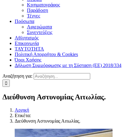
Κινηματογράφος
Παράδοση
Τέχνες
Πρόσωπα
Αφιερώματα
Συνεντεύξεις
Αθλητισμός
Επικοινωνία
ΤΑΥΤΟΤΗΤΑ
Πολιτική Απορρήτου & Cookies
Όροι Χρήσης
Δήλωση Συμμόρφωσης με τη Σύσταση (ΕΕ) 2018/334
Αναζήτηση για:
Διεύθυνση Αστυνομίας Αιτωλίας.
Αρχική
Ετικέτα:
Διεύθυνση Αστυνομίας Αιτωλίας.