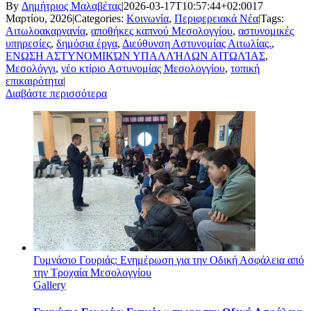
By
Δημήτριος Μαλαβέτας
|
2026-03-17T10:57:44+02:00
17
Μαρτίου, 2026
|
Categories:
Κοινωνία
,
Περιφερειακά Νέα
|
Tags:
Αιτωλοακαρνανία
,
αποθήκες καπνού Μεσολογγίου
,
αστυνομικές
υπηρεσίες
,
δημόσια έργα
,
Διεύθυνση Αστυνομίας Αιτωλίας.
,
ΕΝΩΣΗ ΑΣΤΥΝΟΜΙΚΏΝ ΥΠΑΛΛΉΛΩΝ ΑΙΤΩΛΊΑΣ
,
Μεσολόγγι
,
νέο κτίριο Αστυνομίας Μεσολογγίου
,
τοπική
επικαιρότητα
|
Διαβάστε περισσότερα
Γυμνάσιο Γουριάς: Ενημέρωση για την Οδική Ασφάλεια από
την Τροχαία Μεσολογγίου
Gallery