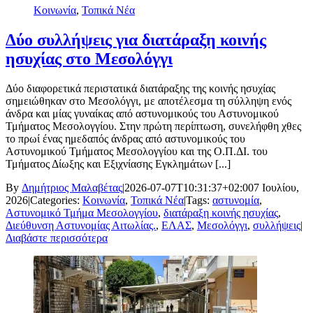
Κοινωνία
,
Τοπικά Νέα
Δύο συλλήψεις για διατάραξη κοινής
ησυχίας στο Μεσολόγγι
Δύο διαφορετικά περιστατικά διατάραξης της κοινής ησυχίας
σημειώθηκαν στο Μεσολόγγι, με αποτέλεσμα τη σύλληψη ενός
άνδρα και μίας γυναίκας από αστυνομικούς του Αστυνομικού
Τμήματος Μεσολογγίου. Στην πρώτη περίπτωση, συνελήφθη χθες
το πρωί ένας ημεδαπός άνδρας από αστυνομικούς του
Αστυνομικού Τμήματος Μεσολογγίου και της Ο.Π.ΔΙ. του
Τμήματος Δίωξης και Εξιχνίασης Εγκλημάτων [...]
By
Δημήτριος Μαλαβέτας
|
2026-07-07T10:31:37+02:00
7 Ιουλίου,
2026
|
Categories:
Κοινωνία
,
Τοπικά Νέα
|
Tags:
αστυνομία
,
Αστυνομικό Τμήμα Μεσολογγίου
,
διατάραξη κοινής ησυχίας
,
Διεύθυνση Αστυνομίας Αιτωλίας.
,
ΕΛΑΣ
,
Μεσολόγγι
,
συλλήψεις
|
Διαβάστε περισσότερα