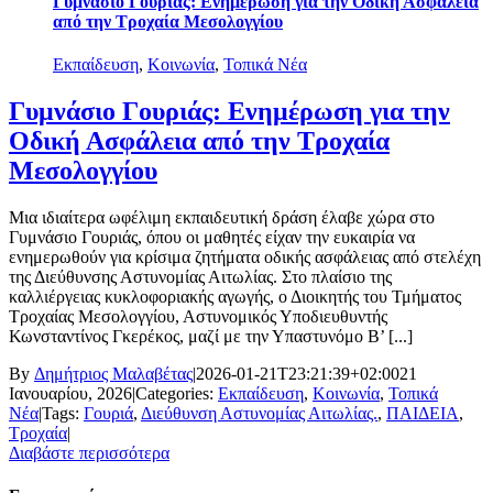
Γυμνάσιο Γουριάς: Ενημέρωση για την Οδική Ασφάλεια
από την Τροχαία Μεσολογγίου
Εκπαίδευση
,
Κοινωνία
,
Τοπικά Νέα
Γυμνάσιο Γουριάς: Ενημέρωση για την
Οδική Ασφάλεια από την Τροχαία
Μεσολογγίου
Μια ιδιαίτερα ωφέλιμη εκπαιδευτική δράση έλαβε χώρα στο
Γυμνάσιο Γουριάς, όπου οι μαθητές είχαν την ευκαιρία να
ενημερωθούν για κρίσιμα ζητήματα οδικής ασφάλειας από στελέχη
της Διεύθυνσης Αστυνομίας Αιτωλίας. Στο πλαίσιο της
καλλιέργειας κυκλοφοριακής αγωγής, ο Διοικητής του Τμήματος
Τροχαίας Μεσολογγίου, Αστυνομικός Υποδιευθυντής
Κωνσταντίνος Γκερέκος, μαζί με την Υπαστυνόμο Β’ [...]
By
Δημήτριος Μαλαβέτας
|
2026-01-21T23:21:39+02:00
21
Ιανουαρίου, 2026
|
Categories:
Εκπαίδευση
,
Κοινωνία
,
Τοπικά
Νέα
|
Tags:
Γουριά
,
Διεύθυνση Αστυνομίας Αιτωλίας.
,
ΠΑΙΔΕΙΑ
,
Τροχαία
|
Διαβάστε περισσότερα