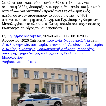
Σε βάρος του εκκρεμούσε ποινή φυλάκισης 18 μηνών για
σωματική βλάβη, διατάραξη λειτουργίας Υπηρεσίας και βία κατά
υπαλλήλων και δικαστικών προσώπων Στη σύλληψη ενός
ημεδαπού άνδρα προχώρησαν το βράδυ της Τρίτης (4/8)
αστυνομικοί του Τμήματος Δίωξης και Εξιχνίασης Εγκλημάτων
Μεσολογγίου, στο πλαίσιο εκτέλεσης καταδικαστικής απόφασης.
Ειδικότερα, σε βάρος του συλληφθέντα [...]
By
Δημήτριος Μαλαβέτας
|
2026-08-05T11:08:08+02:00
5
Αυγούστου, 2026
|
Categories:
Κοινωνία
,
Νομαρχιακά Νέα
|
Tags:
Αιτωλοακαρνανία
,
αστυνομία
,
αστυνομικά
,
Διεύθυνση Αστυνομίας
Αιτωλίας.
,
δικαστήριο
,
Καταδικαστική Απόφαση
,
Μεσολόγγι
,
σύλληψη
,
Τμήμα Δίωξης και Εξιχνίασης Εγκλημάτων
Μεσολογγίου
|
Διαβάστε περισσότερα