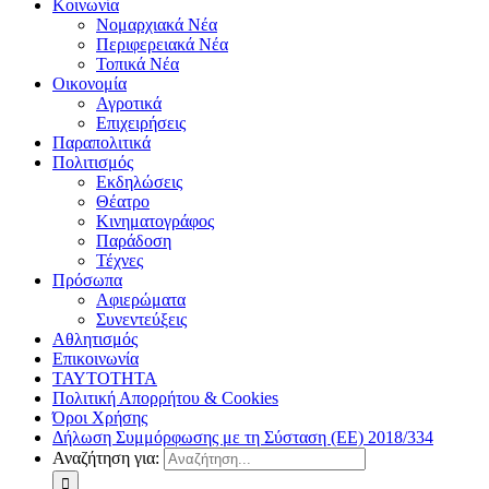
Κοινωνία
Νομαρχιακά Νέα
Περιφερειακά Νέα
Τοπικά Νέα
Οικονομία
Αγροτικά
Επιχειρήσεις
Παραπολιτικά
Πολιτισμός
Εκδηλώσεις
Θέατρο
Κινηματογράφος
Παράδοση
Τέχνες
Πρόσωπα
Αφιερώματα
Συνεντεύξεις
Αθλητισμός
Επικοινωνία
ΤΑΥΤΟΤΗΤΑ
Πολιτική Απορρήτου & Cookies
Όροι Χρήσης
Δήλωση Συμμόρφωσης με τη Σύσταση (ΕΕ) 2018/334
Αναζήτηση για: