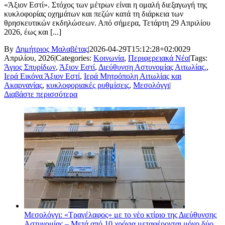
«Άξιον Εστί». Στόχος των μέτρων είναι η ομαλή διεξαγωγή της
κυκλοφορίας οχημάτων και πεζών κατά τη διάρκεια των
θρησκευτικών εκδηλώσεων. Από σήμερα, Τετάρτη 29 Απριλίου
2026, έως και [...]
By
Δημήτριος Μαλαβέτας
|
2026-04-29T15:12:28+02:00
29
Απριλίου, 2026
|
Categories:
Κοινωνία
,
Περιφερειακά Νέα
|
Tags:
Άγιος Σπυρίδων
,
Άξιον Εστί
,
Διεύθυνση Αστυνομίας Αιτωλίας.
,
Ιερά Εικόνα Άξιον Εστί
,
Ιερά Μητρόπολη Αιτωλίας και
Ακαρνανίας
,
κυκλοφοριακές ρυθμίσεις
,
Μεσολόγγι
|
Διαβάστε περισσότερα
Μεσολόγγι: «Τραγέλαφος» με το νέο κτίριο της Διεύθυνσης
Αστυνομίας – Μετά από 10 χρόνια μεταφέρονται μόνο δύο