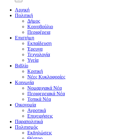
Αρχική
Πολιτική
Δήμος
Κοινοβούλιο
Περιφέρεια
Επιστήμη
Εκπαίδευση
Έρευνα
Τεχνολογία
Υγεία
Βιβλίο
Κριτική
Νέες Κυκλοφορίες
Κοινωνία
Νομαρχιακά Νέα
Περιφερειακά Νέα
Τοπικά Νέα
Οικονομία
Αγροτικά
Επιχειρήσεις
Παραπολιτικά
Πολιτισμός
Εκδηλώσεις
Θέατρο