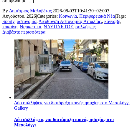
σύμφωνα με [...]
By
Δημήτριος Μαλαβέτας
|
2026-08-03T10:41:30+02:00
3
Αυγούστου, 2026
|
Categories:
Κοινωνία
,
Περιφερειακά Νέα
|
Tags:
Sporty
,
αστυνομία
,
Διεύθυνση Αστυνομίας Αιτωλίας.
,
κάνναβη
,
κοκαΐνη
,
Ναρκωτικά
,
ΝΑΥΠΑΚΤΟΣ
,
συλλήψεις
|
Διαβάστε περισσότερα
Δύο συλλήψεις για διατάραξη κοινής ησυχίας στο Μεσολόγγι
Gallery
Δύο συλλήψεις για διατάραξη κοινής ησυχίας στο
Μεσολόγγι