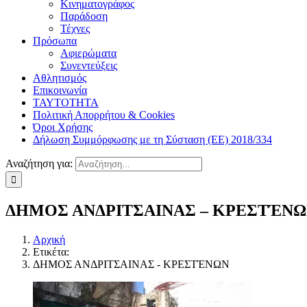
Κινηματογράφος
Παράδοση
Τέχνες
Πρόσωπα
Αφιερώματα
Συνεντεύξεις
Αθλητισμός
Επικοινωνία
ΤΑΥΤΟΤΗΤΑ
Πολιτική Απορρήτου & Cookies
Όροι Χρήσης
Δήλωση Συμμόρφωσης με τη Σύσταση (ΕΕ) 2018/334
Αναζήτηση για:
ΔΗΜΟΣ ΑΝΔΡΙΤΣΑΙΝΑΣ – ΚΡΕΣΤΈΝ
Αρχική
Ετικέτα:
ΔΗΜΟΣ ΑΝΔΡΙΤΣΑΙΝΑΣ - ΚΡΕΣΤΈΝΩΝ