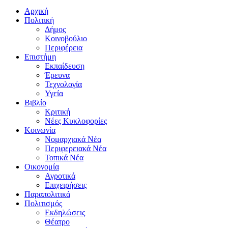
Αρχική
Πολιτική
Δήμος
Κοινοβούλιο
Περιφέρεια
Επιστήμη
Εκπαίδευση
Έρευνα
Τεχνολογία
Υγεία
Βιβλίο
Κριτική
Νέες Κυκλοφορίες
Κοινωνία
Νομαρχιακά Νέα
Περιφερειακά Νέα
Τοπικά Νέα
Οικονομία
Αγροτικά
Επιχειρήσεις
Παραπολιτικά
Πολιτισμός
Εκδηλώσεις
Θέατρο