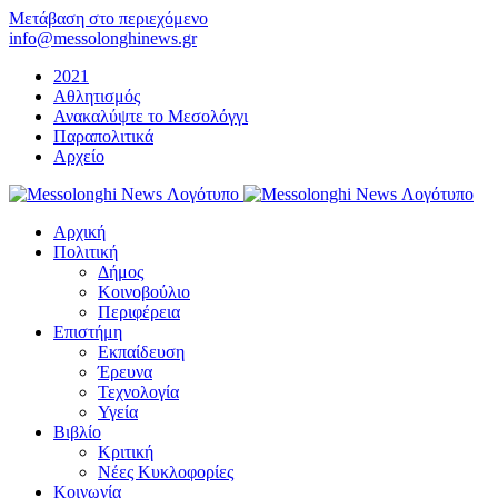
Μετάβαση στο περιεχόμενο
info@messolonghinews.gr
2021
Αθλητισμός
Ανακαλύψτε το Μεσολόγγι
Παραπολιτικά
Αρχείο
Αρχική
Πολιτική
Δήμος
Κοινοβούλιο
Περιφέρεια
Επιστήμη
Εκπαίδευση
Έρευνα
Τεχνολογία
Υγεία
Βιβλίο
Κριτική
Νέες Κυκλοφορίες
Κοινωνία