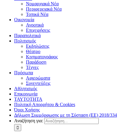
Νομαρχιακά Νέα
Περιφερειακά Νέα
Τοπικά Νέα
Οικονομία
Αγροτικά
Επιχειρήσεις
Παραπολιτικά
Πολιτισμός
Εκδηλώσεις
Θέατρο
Κινηματογράφος
Παράδοση
Τέχνες
Πρόσωπα
Αφιερώματα
Συνεντεύξεις
Αθλητισμός
Επικοινωνία
ΤΑΥΤΟΤΗΤΑ
Πολιτική Απορρήτου & Cookies
Όροι Χρήσης
Δήλωση Συμμόρφωσης με τη Σύσταση (ΕΕ) 2018/334
Αναζήτηση για: