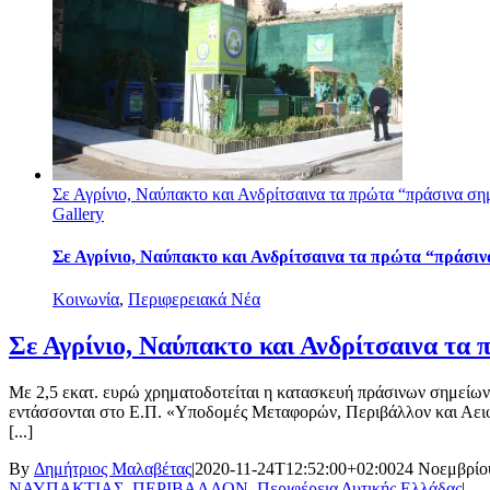
Σε Αγρίνιο, Ναύπακτο και Ανδρίτσαινα τα πρώτα “πράσινα ση
Gallery
Σε Αγρίνιο, Ναύπακτο και Ανδρίτσαινα τα πρώτα “πράσιν
Κοινωνία
,
Περιφερειακά Νέα
Σε Αγρίνιο, Ναύπακτο και Ανδρίτσαινα τα
Με 2,5 εκατ. ευρώ χρηματοδοτείται η κατασκευή πράσινων σημείω
εντάσσονται στο Ε.Π. «Υποδομές Μεταφορών, Περιβάλλον και Αειφ
[...]
By
Δημήτριος Μαλαβέτας
|
2020-11-24T12:52:00+02:00
24 Νοεμβρίο
ΝΑΥΠΑΚΤΙΑΣ
,
ΠΕΡΙΒΑΛΛΟΝ
,
Περιφέρεια Δυτικής Ελλάδας
|