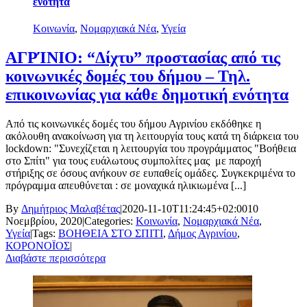
ενότητα
Κοινωνία
,
Νομαρχιακά Νέα
,
Υγεία
ΑΓΡΊΝΙΟ: “Δίχτυ” προστασίας από τις
κοινωνικές δομές του δήμου – Τηλ.
επικοινωνίας για κάθε δημοτική ενότητα
Από τις κοινωνικές δομές του δήμου Αγρινίου εκδόθηκε η
ακόλουθη ανακοίνωση για τη λειτουργία τους κατά τη διάρκεια του
lockdown: "Συνεχίζεται η λειτουργία του προγράμματος "Βοήθεια
στο Σπίτι" για τους ευάλωτους συμπολίτες μας με παροχή
στήριξης σε όσους ανήκουν σε ευπαθείς ομάδες. Συγκεκριμένα το
πρόγραμμα απευθύνεται : σε μοναχικά ηλικιωμένα [...]
By
Δημήτριος Μαλαβέτας
|
2020-11-10T11:24:45+02:00
10
Νοεμβρίου, 2020
|
Categories:
Κοινωνία
,
Νομαρχιακά Νέα
,
Υγεία
|
Tags:
ΒΟΗΘΕΙΑ ΣΤΟ ΣΠΙΤΙ
,
Δήμος Αγρινίου
,
ΚΟΡΟΝΟΪΟΣ
|
Διαβάστε περισσότερα