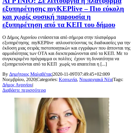
ΑΓΡΊΝΙΟ: Σε λειτουργία η πλατφόρμα
εξυπηρέτησης myKEPlive – Πιο εύκολη
και χωρίς φυσική παρουσία η
εξυπηρέτηση από τα ΚΕΠ του δήμου
Ο Δήμος Αγρινίου εντάσσεται από σήμερα στην πλατφόρμα
εξυπηρέτησης myKEPlive απλουστεύοντας τις διαδικασίες για την
έκδοση μιας σειράς πιστοποιητικών και εγγράφων που άπτονται της
αρμοδιότητας των ΟΤΑ και διεκπεραιώνονται από τα ΚΕΠ. Με το
συγκεκριμένο πρόγραμμα οι πολίτες έχουν τη δυνατότητα να
εξυπηρετούνται από τα ΚΕΠ χωρίς να απαιτείται η [...]
By
Δημήτριος Μαλαβέτας
|
2020-11-09T07:49:45+02:00
9
Νοεμβρίου, 2020
|
Categories:
Κοινωνία
,
Νομαρχιακά Νέα
|
Tags:
Δήμος Αγρινίου
|
Διαβάστε περισσότερα