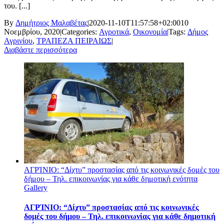
του. [...]
By
Δημήτριος Μαλαβέτας
|
2020-11-10T11:57:58+02:00
10
Νοεμβρίου, 2020
|
Categories:
Αγροτικά
,
Οικονομία
|
Tags:
Δήμος
Αγρινίου
,
ΤΡΑΠΕΖΑ ΠΕΙΡΑΙΩΣ
|
Διαβάστε περισσότερα
ΑΓΡΊΝΙΟ: “Δίχτυ” προστασίας από τις κοινωνικές δομές του
δήμου – Τηλ. επικοινωνίας για κάθε δημοτική ενότητα
Gallery
ΑΓΡΊΝΙΟ: “Δίχτυ” προστασίας από τις κοινωνικές
δομές του δήμου – Τηλ. επικοινωνίας για κάθε δημοτική