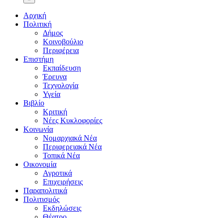
Αρχική
Πολιτική
Δήμος
Κοινοβούλιο
Περιφέρεια
Επιστήμη
Εκπαίδευση
Έρευνα
Τεχνολογία
Υγεία
Βιβλίο
Κριτική
Νέες Κυκλοφορίες
Κοινωνία
Νομαρχιακά Νέα
Περιφερειακά Νέα
Τοπικά Νέα
Οικονομία
Αγροτικά
Επιχειρήσεις
Παραπολιτικά
Πολιτισμός
Εκδηλώσεις
Θέατρο