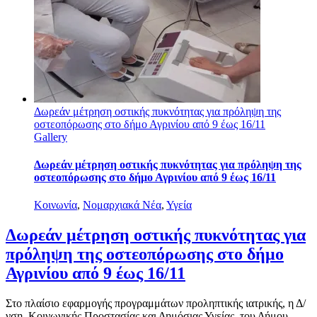
Δωρεάν μέτρηση οστικής πυκνότητας για πρόληψη της
οστεοπόρωσης στο δήμο Αγρινίου από 9 έως 16/11
Gallery
Δωρεάν μέτρηση οστικής πυκνότητας για πρόληψη της
οστεοπόρωσης στο δήμο Αγρινίου από 9 έως 16/11
Κοινωνία
,
Νομαρχιακά Νέα
,
Υγεία
Δωρεάν μέτρηση οστικής πυκνότητας για
πρόληψη της οστεοπόρωσης στο δήμο
Αγρινίου από 9 έως 16/11
Στο πλαίσιο εφαρμογής προγραμμάτων προληπτικής ιατρικής, η Δ/
νση Κοινωνικής Προστασίας και Δημόσιας Υγείας, του Δήμου