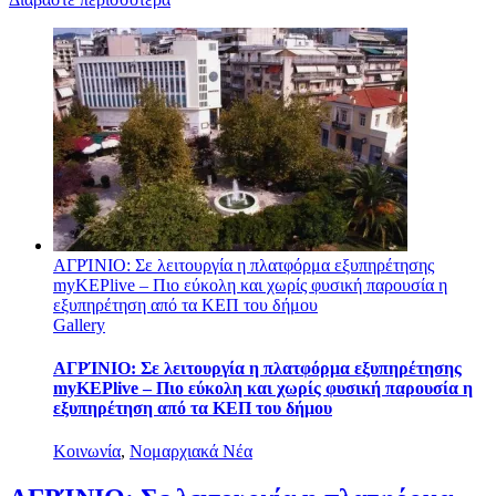
ΑΓΡΊΝΙΟ: Σε λειτουργία η πλατφόρμα εξυπηρέτησης
myKEPlive – Πιο εύκολη και χωρίς φυσική παρουσία η
εξυπηρέτηση από τα ΚΕΠ του δήμου
Gallery
ΑΓΡΊΝΙΟ: Σε λειτουργία η πλατφόρμα εξυπηρέτησης
myKEPlive – Πιο εύκολη και χωρίς φυσική παρουσία η
εξυπηρέτηση από τα ΚΕΠ του δήμου
Κοινωνία
,
Νομαρχιακά Νέα