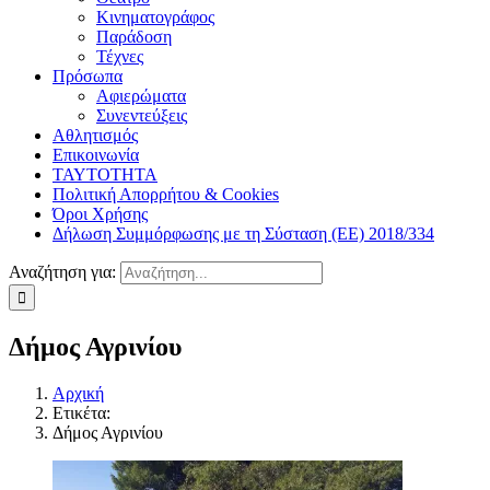
Κινηματογράφος
Παράδοση
Τέχνες
Πρόσωπα
Αφιερώματα
Συνεντεύξεις
Αθλητισμός
Επικοινωνία
ΤΑΥΤΟΤΗΤΑ
Πολιτική Απορρήτου & Cookies
Όροι Χρήσης
Δήλωση Συμμόρφωσης με τη Σύσταση (ΕΕ) 2018/334
Αναζήτηση για:
Δήμος Αγρινίου
Αρχική
Ετικέτα:
Δήμος Αγρινίου