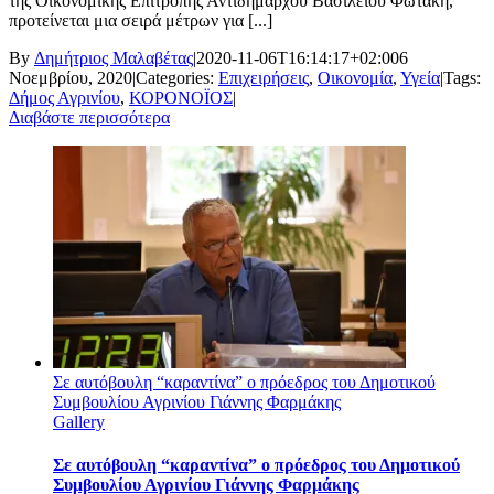
της Οικονομικής Επιτροπής Αντιδήμαρχου Βασίλειου Φωτάκη,
προτείνεται μια σειρά μέτρων για [...]
By
Δημήτριος Μαλαβέτας
|
2020-11-06T16:14:17+02:00
6
Νοεμβρίου, 2020
|
Categories:
Επιχειρήσεις
,
Οικονομία
,
Υγεία
|
Tags:
Δήμος Αγρινίου
,
ΚΟΡΟΝΟΪΟΣ
|
Διαβάστε περισσότερα
Σε αυτόβουλη “καραντίνα” ο πρόεδρος του Δημοτικού
Συμβουλίου Αγρινίου Γιάννης Φαρμάκης
Gallery
Σε αυτόβουλη “καραντίνα” ο πρόεδρος του Δημοτικού
Συμβουλίου Αγρινίου Γιάννης Φαρμάκης