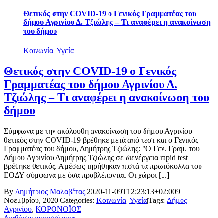
Θετικός στην COVID-19 ο Γενικός Γραμματέας του
δήμου Αγρινίου Δ. Τζιώλης – Τι αναφέρει η ανακοίνωση
του δήμου
Κοινωνία
,
Υγεία
Θετικός στην COVID-19 ο Γενικός
Γραμματέας του δήμου Αγρινίου Δ.
Τζιώλης – Τι αναφέρει η ανακοίνωση του
δήμου
Σύμφωνα με την ακόλουθη ανακοίνωση του δήμου Αγρινίου
θετικός στην COVID-19 βρέθηκε μετά από τεστ και ο Γενικός
Γραμματέας του δήμου, Δημήτρης Τζιώλης: "Ο Γεν. Γραμ. του
Δήμου Αγρινίου Δημήτρης Τζιώλης σε διενέργεια rapid test
βρέθηκε θετικός. Αμέσως τηρήθηκαν πιστά τα πρωτόκολλα του
ΕΟΔΥ σύμφωνα με όσα προβλέπονται. Οι χώροι [...]
By
Δημήτριος Μαλαβέτας
|
2020-11-09T12:23:13+02:00
9
Νοεμβρίου, 2020
|
Categories:
Κοινωνία
,
Υγεία
|
Tags:
Δήμος
Αγρινίου
,
ΚΟΡΟΝΟΪΟΣ
|
Διαβάστε περισσότερα