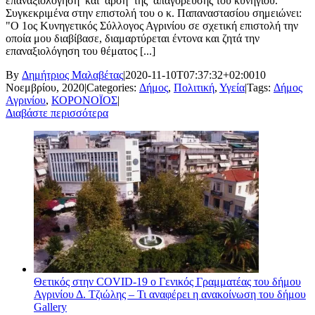
επαναξιολόγηση και άρση της απαγόρευσης του κυνηγιού.
Συγκεκριμένα στην επιστολή του ο κ. Παπαναστασίου σημειώνει:
"Ο 1ος Κυνηγετικός Σύλλογος Αγρινίου σε σχετική επιστολή την
οποία μου διαβίβασε, διαμαρτύρεται έντονα και ζητά την
επαναξιολόγηση του θέματος [...]
By
Δημήτριος Μαλαβέτας
|
2020-11-10T07:37:32+02:00
10
Νοεμβρίου, 2020
|
Categories:
Δήμος
,
Πολιτική
,
Υγεία
|
Tags:
Δήμος
Αγρινίου
,
ΚΟΡΟΝΟΪΟΣ
|
Διαβάστε περισσότερα
Θετικός στην COVID-19 ο Γενικός Γραμματέας του δήμου
Αγρινίου Δ. Τζιώλης – Τι αναφέρει η ανακοίνωση του δήμου
Gallery