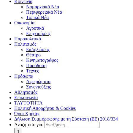
Κοινωνία
Νομαρχιακά Νέα
Περιφερειακά Νέα
Τοπικά Νέα
Οικονομία
Αγροτικά
Επιχειρήσεις
Παραπολιτικά
Πολιτισμός
Εκδηλώσεις
Θέατρο
Κινηματογράφος
Παράδοση
Τέχνες
Πρόσωπα
Αφιερώματα
Συνεντεύξεις
Αθλητισμός
Επικοινωνία
ΤΑΥΤΟΤΗΤΑ
Πολιτική Απορρήτου & Cookies
Όροι Χρήσης
Δήλωση Συμμόρφωσης με τη Σύσταση (ΕΕ) 2018/334
Αναζήτηση για: