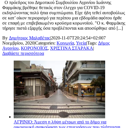
Ο πρόεδρος του Δημοτικού Συμβουλίου Αγρινίου Ιωάννης
Φαρμάκης βρέθηκε θετικός στον έλεγχο για COVID-19
εκδηλώνοντας πολύ ήπια συμπτώματα. Είχε ήδη τεθεί αυτοβούλως
σε κατ’ οίκον περιορισμό για περίπου μια εβδομάδα αφότου ήρθε
σε επαφή με επιβεβαιωμένο κρούσμα κορωνοϊού. "Ο κ. Φαρμάκης
τήρησε πιστά εξαρχής όσα προβλέπονται και αποσύρθηκε από [...]
By
Δημήτριος Μαλαβέτας
|
2020-11-07T20:24:54+02:00
7
Νοεμβρίου, 2020
|
Categories:
Κοινωνία
,
Υγεία
|
Tags:
Δήμος
Αγρινίου
,
ΚΟΡΟΝΟΪΟΣ
,
ΧΡΙΣΤΙΝΑ ΣΤΑΡΑΚΑ
|
Διαβάστε περισσότερα
ΑΓΡΙΝΙΟ: Άμεση η λήψη μέτρων από το δήμο για
οικονομική ανακούφιση των επιχειρήσεων που πλήττονται