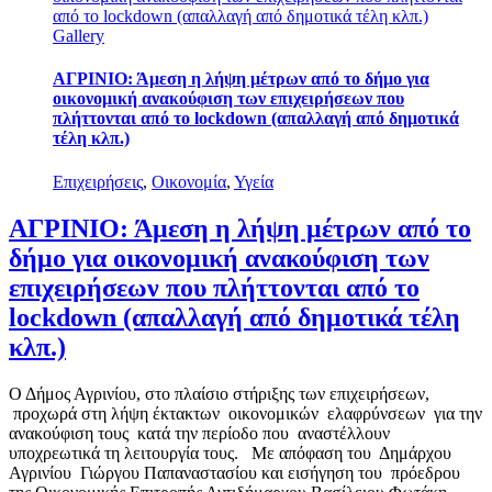
από το lockdown (απαλλαγή από δημοτικά τέλη κλπ.)
Gallery
ΑΓΡΙΝΙΟ: Άμεση η λήψη μέτρων από το δήμο για
οικονομική ανακούφιση των επιχειρήσεων που
πλήττονται από το lockdown (απαλλαγή από δημοτικά
τέλη κλπ.)
Επιχειρήσεις
,
Οικονομία
,
Υγεία
ΑΓΡΙΝΙΟ: Άμεση η λήψη μέτρων από το
δήμο για οικονομική ανακούφιση των
επιχειρήσεων που πλήττονται από το
lockdown (απαλλαγή από δημοτικά τέλη
κλπ.)
Ο Δήμος Αγρινίου, στο πλαίσιο στήριξης των επιχειρήσεων,
προχωρά στη λήψη έκτακτων οικονομικών ελαφρύνσεων για την
ανακούφιση τους κατά την περίοδο που αναστέλλουν
υποχρεωτικά τη λειτουργία τους. Με απόφαση του Δημάρχου
Αγρινίου Γιώργου Παπαναστασίου και εισήγηση του πρόεδρου