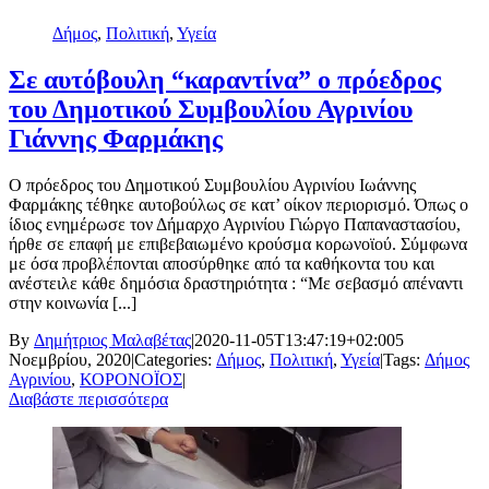
Δήμος
,
Πολιτική
,
Υγεία
Σε αυτόβουλη “καραντίνα” ο πρόεδρος
του Δημοτικού Συμβουλίου Αγρινίου
Γιάννης Φαρμάκης
Ο πρόεδρος του Δημοτικού Συμβουλίου Αγρινίου Ιωάννης
Φαρμάκης τέθηκε αυτοβούλως σε κατ’ οίκον περιορισμό. Όπως ο
ίδιος ενημέρωσε τον Δήμαρχο Αγρινίου Γιώργο Παπαναστασίου,
ήρθε σε επαφή με επιβεβαιωμένο κρούσμα κορωνοϊού. Σύμφωνα
με όσα προβλέπονται αποσύρθηκε από τα καθήκοντα του και
ανέστειλε κάθε δημόσια δραστηριότητα : “Με σεβασμό απέναντι
στην κοινωνία [...]
By
Δημήτριος Μαλαβέτας
|
2020-11-05T13:47:19+02:00
5
Νοεμβρίου, 2020
|
Categories:
Δήμος
,
Πολιτική
,
Υγεία
|
Tags:
Δήμος
Αγρινίου
,
ΚΟΡΟΝΟΪΟΣ
|
Διαβάστε περισσότερα