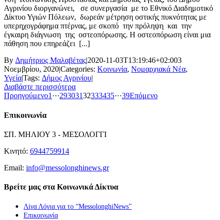
Αγρινίου διοργανώνει, σε συνεργασία με το Εθνικό Διαδημοτικό
Δίκτυο Υγιών Πόλεων, δωρεάν μέτρηση οστικής πυκνότητας με
υπερηχογράφημα πτέρνας, με σκοπό την πρόληψη και την
έγκαιρη διάγνωση της οστεοπόρωσης. Η οστεοπόρωση είναι μια
πάθηση που επηρεάζει [...]
By
Δημήτριος Μαλαβέτας
|
2020-11-03T13:19:46+02:00
3
Νοεμβρίου, 2020
|
Categories:
Κοινωνία
,
Νομαρχιακά Νέα
,
Υγεία
|
Tags:
Δήμος Αγρινίου
|
Διαβάστε περισσότερα
Προηγούμενο
1
···
29
30
31
32
33
34
35
···
39
Επόμενο
Επικοινωνία
ΣΠ. ΜΗΛΙΟΥ 3 - ΜΕΣΟΛΟΓΓΙ
Κινητό:
6944759914
Email:
info@messolonghinews.gr
Βρείτε μας στα Κοινωνικά Δίκτυα
Λίγα Λόγια για το “MessolonghiNews”
Επικοινωνία