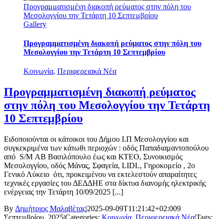
Προγραμματισμένη διακοπή ρεύματος στην πόλη του
Μεσολογγίου την Τετάρτη 10 Σεπτεμβρίου
Gallery
Προγραμματισμένη διακοπή ρεύματος στην πόλη του
Μεσολογγίου την Τετάρτη 10 Σεπτεμβρίου
Κοινωνία
,
Περιφερειακά Νέα
Προγραμματισμένη διακοπή ρεύματος
στην πόλη του Μεσολογγίου την Τετάρτη
10 Σεπτεμβρίου
Ειδοποιούνται οι κάτοικοι του Δήμου Ι.Π Μεσολογγίου και
συγκεκριμένα των κάτωθι περιοχών : οδός Παπαδιαμαντοπούλου
από S/M ΑΒ Βασιλόπουλο έως και ΚΤΕΟ, Συνοικισμός
Μεσολογγίου, οδός Μάνας, Σφαγεία, LIDL, Γηροκομείο , 2ο
Γενικό Λύκειο ότι, προκειμένου να εκτελεστούν απαραίτητες
τεχνικές εργασίες του ΔΕΔΔΗΕ στα δίκτυα διανομής ηλεκτρικής
ενέργειας την Τετάρτη 10/09/2025 [...]
By
Δημήτριος Μαλαβέτας
|
2025-09-09T11:21:42+02:00
9
Σεπτεμβρίου, 2025
|
Categories:
Κοινωνία
,
Περιφερειακά Νέα
|
Tags: