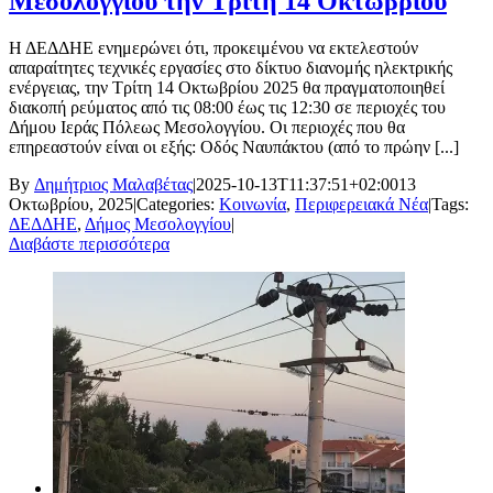
Μεσολογγίου την Τρίτη 14 Οκτωβρίου
Η ΔΕΔΔΗΕ ενημερώνει ότι, προκειμένου να εκτελεστούν
απαραίτητες τεχνικές εργασίες στο δίκτυο διανομής ηλεκτρικής
ενέργειας, την Τρίτη 14 Οκτωβρίου 2025 θα πραγματοποιηθεί
διακοπή ρεύματος από τις 08:00 έως τις 12:30 σε περιοχές του
Δήμου Ιεράς Πόλεως Μεσολογγίου. Οι περιοχές που θα
επηρεαστούν είναι οι εξής: Οδός Ναυπάκτου (από το πρώην [...]
By
Δημήτριος Μαλαβέτας
|
2025-10-13T11:37:51+02:00
13
Οκτωβρίου, 2025
|
Categories:
Κοινωνία
,
Περιφερειακά Νέα
|
Tags:
ΔΕΔΔΗΕ
,
Δήμος Μεσολογγίου
|
Διαβάστε περισσότερα