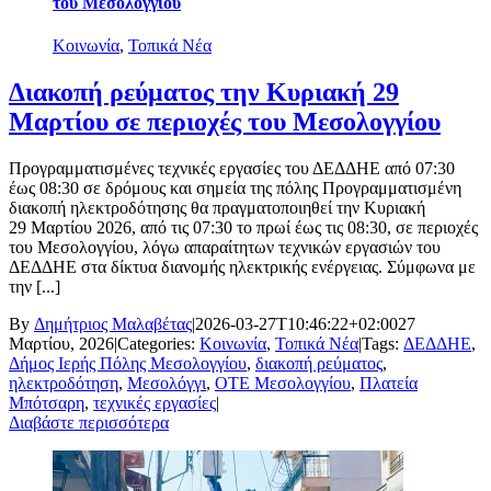
του Μεσολογγίου
Κοινωνία
,
Τοπικά Νέα
Διακοπή ρεύματος την Κυριακή 29
Μαρτίου σε περιοχές του Μεσολογγίου
Προγραμματισμένες τεχνικές εργασίες του ΔΕΔΔΗΕ από 07:30
έως 08:30 σε δρόμους και σημεία της πόλης Προγραμματισμένη
διακοπή ηλεκτροδότησης θα πραγματοποιηθεί την Κυριακή
29 Μαρτίου 2026, από τις 07:30 το πρωί έως τις 08:30, σε περιοχές
του Μεσολογγίου, λόγω απαραίτητων τεχνικών εργασιών του
ΔΕΔΔΗΕ στα δίκτυα διανομής ηλεκτρικής ενέργειας. Σύμφωνα με
την [...]
By
Δημήτριος Μαλαβέτας
|
2026-03-27T10:46:22+02:00
27
Μαρτίου, 2026
|
Categories:
Κοινωνία
,
Τοπικά Νέα
|
Tags:
ΔΕΔΔΗΕ
,
Δήμος Ιερής Πόλης Μεσολογγίου
,
διακοπή ρεύματος
,
ηλεκτροδότηση
,
Μεσολόγγι
,
ΟΤΕ Μεσολογγίου
,
Πλατεία
Μπότσαρη
,
τεχνικές εργασίες
|
Διαβάστε περισσότερα