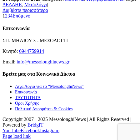
ΔΕΔΔΗΕ
,
Μεσολόγγι
|
Διαβάστε περισσότερα
1
2
3
4
Επόμενο
Επικοινωνία
ΣΠ. ΜΗΛΙΟΥ 3 - ΜΕΣΟΛΟΓΓΙ
Κινητό:
6944759914
Email:
info@messolonghinews.gr
Βρείτε μας στα Κοινωνικά Δίκτυα
Λίγα Λόγια για το “MessolonghiNews”
Επικοινωνία
ΤΑΥΤΟΤΗΤΑ
Όροι Χρήσης
Πολιτική Απορρήτου & Cookies
Copyright 2007 - 2025 MessolonghiNews | All Rights Reserved |
Powered by
BridgIT
YouTube
Facebook
Instagram
Page load link