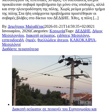
προκάλεσαν σοβαρά προβλήματα όχι μόνο στις υποδομές, αλλά
και στην ηλεκτροδότηση της πόλης. Χωρίς ρεύμα μεγάλο τμήμα
της πόλης Στα ήδη υπάρχοντα προβλήματα προστέθηκαν οι
σοβαρές βλάβες στο δίκτυο του ΔΕΔΔΗΕ. Χθες, η πόλη [...]
By
Δημήτριος Μαλαβέτας
|
2026-01-21T14:59:35+02:00
21
Ιανουαρίου, 2026
|
Categories:
Κοινωνία
|
Tags:
ΔΕΔΔΗΕ
,
Δήμος
Μεσολογγίου
,
διακοπή ρεύματος
,
ειδήσεις Μεσολόγγι
,
εσπεριδοειδή
,
ζημιές
,
θυελλώδεις άνεμοι
,
ΚΑΚΟΚΑΙΡΙΑ
,
Μεσολόγγι
|
Διαβάστε περισσότερα
Διακοπή ρεύματος σε περιοχές του Ευηνοχωρίου και