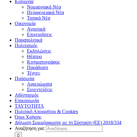
Κοινωνία
Νομαρχιακά Νέα
Περιφερειακά Νέα
Τοπικά Νέα
Οικονομία
Αγροτικά
Επιχειρήσεις
Παραπολιτικά
Πολιτισμός
Εκδηλώσεις
Θέατρο
Κινηματογράφος
Παράδοση
Τέχνες
Πρόσωπα
Αφιερώματα
Συνεντεύξεις
Αθλητισμός
Επικοινωνία
ΤΑΥΤΟΤΗΤΑ
Πολιτική Απορρήτου & Cookies
Όροι Χρήσης
Δήλωση Συμμόρφωσης με τη Σύσταση (ΕΕ) 2018/334
Αναζήτηση για: