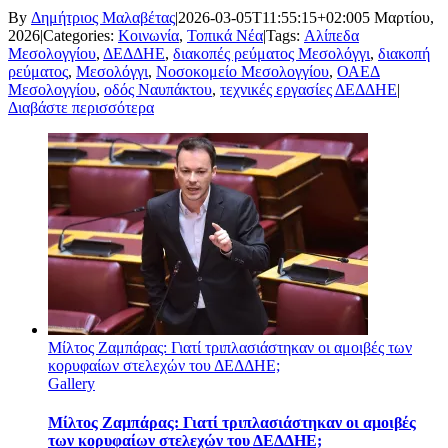
By
Δημήτριος Μαλαβέτας
|
2026-03-05T11:55:15+02:00
5 Μαρτίου,
2026
|
Categories:
Κοινωνία
,
Τοπικά Νέα
|
Tags:
Αλίπεδα
Μεσολογγίου
,
ΔΕΔΔΗΕ
,
διακοπές ρεύματος Μεσολόγγι
,
διακοπή
ρεύματος
,
Μεσολόγγι
,
Νοσοκομείο Μεσολογγίου
,
ΟΑΕΔ
Μεσολογγίου
,
οδός Ναυπάκτου
,
τεχνικές εργασίες ΔΕΔΔΗΕ
|
Διαβάστε περισσότερα
Μίλτος Ζαμπάρας: Γιατί τριπλασιάστηκαν οι αμοιβές των
κορυφαίων στελεχών του ΔΕΔΔΗΕ;
Gallery
Μίλτος Ζαμπάρας: Γιατί τριπλασιάστηκαν οι αμοιβές
των κορυφαίων στελεχών του ΔΕΔΔΗΕ;