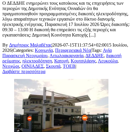
Ο ΔΕΔΔΗΕ ενημερώνει τους κατοίκους και τις επιχειρήσεις των
περιοχών της Δημοτικής Ενότητας Οινιαδών ότι θα
πραγματοποιηθούν προγραμματισμένες διακοπές ηλεκτροδότησης,
λόγω απαραίτητων τεχνικών εργασιών στο δίκτυο διανομής
ηλεκτρικής ενέργειας. Παρασκευή 17 Ιουλίου 2026 Ώρες διακοπής:
09:30 – 13:00 Η διακοπή θα επηρεάσει τις εξής περιοχές και
εγκαταστάσεις: Δημοτική Κοινότητα Κατοχής [...]
By
Δημήτριος Μαλαβέτας
|
2026-07-15T11:37:54+02:00
15 Ιουλίου,
2026
|
Categories:
Κοινωνία
,
Περιφερειακά Νέα
|
Tags:
Αγία
Παρασκευή Νεοχωρίου
,
Αιτωλοακαρνανία
,
ΔΕΔΔΗΕ
,
διακοπή
ρεύματος
,
ηλεκτροδότηση
,
Κατοχή
,
Κουτσιλάρης
,
Λευκούλα
,
Νεοχώρι
,
ΟΙΝΙΑΔΕΣ
,
Σκουπά
,
ΤΟΕΒ
|
Διαβάστε περισσότερα