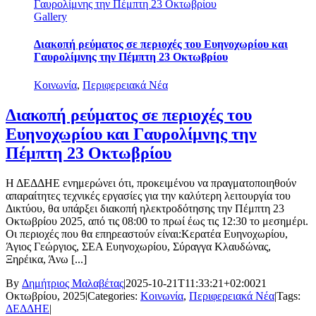
Γαυρολίμνης την Πέμπτη 23 Οκτωβρίου
Gallery
Διακοπή ρεύματος σε περιοχές του Ευηνοχωρίου και
Γαυρολίμνης την Πέμπτη 23 Οκτωβρίου
Κοινωνία
,
Περιφερειακά Νέα
Διακοπή ρεύματος σε περιοχές του
Ευηνοχωρίου και Γαυρολίμνης την
Πέμπτη 23 Οκτωβρίου
Η ΔΕΔΔΗΕ ενημερώνει ότι, προκειμένου να πραγματοποιηθούν
απαραίτητες τεχνικές εργασίες για την καλύτερη λειτουργία του
Δικτύου, θα υπάρξει διακοπή ηλεκτροδότησης την Πέμπτη 23
Οκτωβρίου 2025, από τις 08:00 το πρωί έως τις 12:30 το μεσημέρι.
Οι περιοχές που θα επηρεαστούν είναι:Κερατέα Ευηνοχωρίου,
Άγιος Γεώργιος, ΣΕΑ Ευηνοχωρίου, Σύραγγα Κλαυδώνας,
Ξηρέικα, Άνω [...]
By
Δημήτριος Μαλαβέτας
|
2025-10-21T11:33:21+02:00
21
Οκτωβρίου, 2025
|
Categories:
Κοινωνία
,
Περιφερειακά Νέα
|
Tags:
ΔΕΔΔΗΕ
|