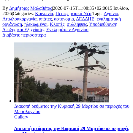
By
Δημήτριος Μαλαβέτας
|
2026-07-15T11:08:35+02:00
15 Ιουλίου,
2026
|
Categories:
Κοινωνία
,
Περιφερειακά Νέα
|
Tags:
Αγρίνιο
,
Αιτωλοακαρνανία
,
απάτες
,
αστυνομία
,
ΔΕΔΔΗΕ
,
εγκληματική
οργάνωση
,
ηλικιωμένοι
,
Κλοπές
,
συλλήψεις
,
Υποδιεύθυνση
Δίωξης και Εξιχνίασης Εγκλημάτων Αγρινίου
|
Διαβάστε περισσότερα
Διακοπή ρεύματος την Κυριακή 29 Μαρτίου σε περιοχές του
Μεσολογγίου
Gallery
Διακοπή ρεύματος την Κυριακή 29 Μαρτίου σε περιοχές