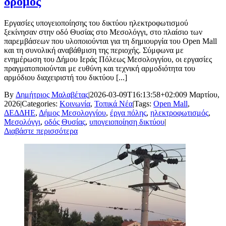
δρόμος
Εργασίες υπογειοποίησης του δικτύου ηλεκτροφωτισμού
ξεκίνησαν στην οδό Θυσίας στο Μεσολόγγι, στο πλαίσιο των
παρεμβάσεων που υλοποιούνται για τη δημιουργία του Open Mall
και τη συνολική αναβάθμιση της περιοχής. Σύμφωνα με
ενημέρωση του Δήμου Ιεράς Πόλεως Μεσολογγίου, οι εργασίες
πραγματοποιούνται με ευθύνη και τεχνική αρμοδιότητα του
αρμόδιου διαχειριστή του δικτύου [...]
By
Δημήτριος Μαλαβέτας
|
2026-03-09T16:13:58+02:00
9 Μαρτίου,
2026
|
Categories:
Κοινωνία
,
Τοπικά Νέα
|
Tags:
Open Mall
,
ΔΕΔΔΗΕ
,
Δήμος Μεσολογγίου
,
έργα πόλης
,
ηλεκτροφωτισμός
,
Μεσολόγγι
,
οδός Θυσίας
,
υπογειοποίηση δικτύου
|
Διαβάστε περισσότερα