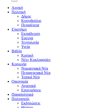
Αρχική
Πολιτική
Δήμος
Κοινοβούλιο
Περιφέρεια
Επιστήμη
Εκπαίδευση
Έρευνα
Τεχνολογία
Υγεία
Βιβλίο
Κριτική
Νέες Κυκλοφορίες
Κοινωνία
Νομαρχιακά Νέα
Περιφερειακά Νέα
Τοπικά Νέα
Οικονομία
Αγροτικά
Επιχειρήσεις
Παραπολιτικά
Πολιτισμός
Εκδηλώσεις
Θέατρο