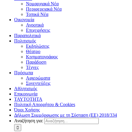
Νομαρχιακά Νέα
Περιφερειακά Νέα
Τοπικά Νέα
Οικονομία
Αγροτικά
Επιχειρήσεις
Παραπολιτικά
Πολιτισμός
Εκδηλώσεις
Θέατρο
Κινηματογράφος
Παράδοση
Τέχνες
Πρόσωπα
Αφιερώματα
Συνεντεύξεις
Αθλητισμός
Επικοινωνία
ΤΑΥΤΟΤΗΤΑ
Πολιτική Απορρήτου & Cookies
Όροι Χρήσης
Δήλωση Συμμόρφωσης με τη Σύσταση (ΕΕ) 2018/334
Αναζήτηση για: