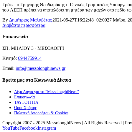
Γράφει ο Γρηγόρης Θεοδωράκης τ. Γενικός Γραμματέας Υπουργείου 
του ΑΣΕΠ πρέπει να αποτελέσει τη μητέρα των μαχών στο πεδίο τω
By
Δημήτριος Μαλαβέτας
|
2021-05-27T16:22:48+02:00
27 Μαΐου, 2
Διαβάστε περισσότερα
Επικοινωνία
ΣΠ. ΜΗΛΙΟΥ 3 - ΜΕΣΟΛΟΓΓΙ
Κινητό:
6944759914
Email:
info@messolonghinews.gr
Βρείτε μας στα Κοινωνικά Δίκτυα
Λίγα Λόγια για το “MessolonghiNews”
Επικοινωνία
ΤΑΥΤΟΤΗΤΑ
Όροι Χρήσης
Πολιτική Απορρήτου & Cookies
Copyright 2007 - 2025 MessolonghiNews | All Rights Reserved | P
YouTube
Facebook
Instagram