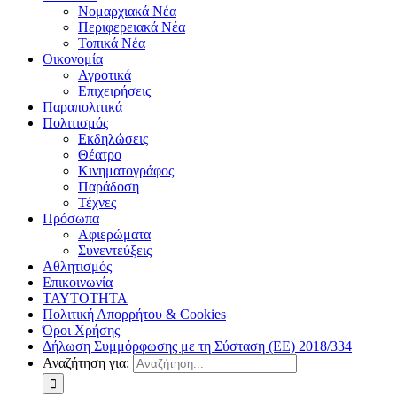
Νομαρχιακά Νέα
Περιφερειακά Νέα
Τοπικά Νέα
Οικονομία
Αγροτικά
Επιχειρήσεις
Παραπολιτικά
Πολιτισμός
Εκδηλώσεις
Θέατρο
Κινηματογράφος
Παράδοση
Τέχνες
Πρόσωπα
Αφιερώματα
Συνεντεύξεις
Αθλητισμός
Επικοινωνία
ΤΑΥΤΟΤΗΤΑ
Πολιτική Απορρήτου & Cookies
Όροι Χρήσης
Δήλωση Συμμόρφωσης με τη Σύσταση (ΕΕ) 2018/334
Αναζήτηση για: