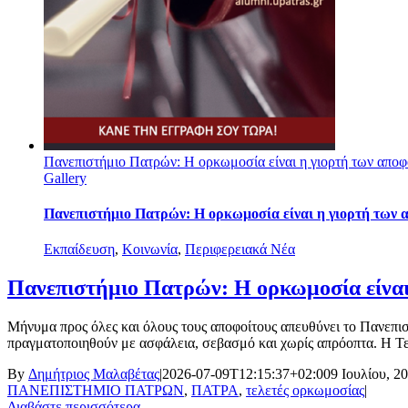
Πανεπιστήμιο Πατρών: Η ορκωμοσία είναι η γιορτή των αποφ
Gallery
Πανεπιστήμιο Πατρών: Η ορκωμοσία είναι η γιορτή των 
Εκπαίδευση
,
Κοινωνία
,
Περιφερειακά Νέα
Πανεπιστήμιο Πατρών: Η ορκωμοσία είναι
Μήνυμα προς όλες και όλους τους αποφοίτους απευθύνει το Πανεπισ
πραγματοποιηθούν με ασφάλεια, σεβασμό και χωρίς απρόοπτα. Η Τελε
By
Δημήτριος Μαλαβέτας
|
2026-07-09T12:15:37+02:00
9 Ιουλίου, 2
ΠΑΝΕΠΙΣΤΗΜΙΟ ΠΑΤΡΩΝ
,
ΠΑΤΡΑ
,
τελετές ορκωμοσίας
|
Διαβάστε περισσότερα