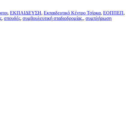
ιτοι
,
ΕΚΠΑΙΔΕΥΣΗ
,
Εκπαιδευτικό Κέντρο Τσίρκα
,
ΕΟΠΠΕΠ
,
ς
,
σπουδές
,
συμβουλευτική σταδιοδρομίας.
,
συμπλήρωση