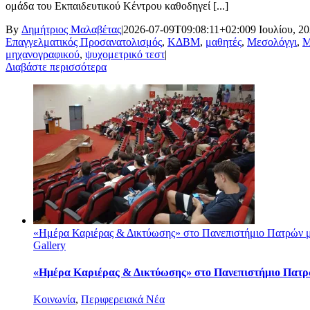
ομάδα του Εκπαιδευτικού Κέντρου καθοδηγεί [...]
By
Δημήτριος Μαλαβέτας
|
2026-07-09T09:08:11+02:00
9 Ιουλίου, 2
Επαγγελματικός Προσανατολισμός
,
ΚΔΒΜ
,
μαθητές
,
Μεσολόγγι
,
Μ
μηχανογραφικού
,
ψυχομετρικό τεστ
|
Διαβάστε περισσότερα
«Ημέρα Καριέρας & Δικτύωσης» στο Πανεπιστήμιο Πατρών μ
Gallery
«Ημέρα Καριέρας & Δικτύωσης» στο Πανεπιστήμιο Πατρώ
Κοινωνία
,
Περιφερειακά Νέα