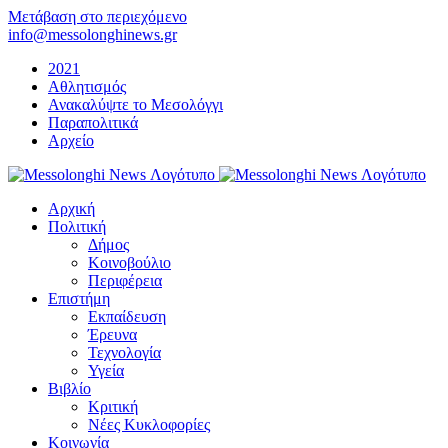
Μετάβαση στο περιεχόμενο
info@messolonghinews.gr
2021
Αθλητισμός
Ανακαλύψτε το Μεσολόγγι
Παραπολιτικά
Αρχείο
Αρχική
Πολιτική
Δήμος
Κοινοβούλιο
Περιφέρεια
Επιστήμη
Εκπαίδευση
Έρευνα
Τεχνολογία
Υγεία
Βιβλίο
Κριτική
Νέες Κυκλοφορίες
Κοινωνία