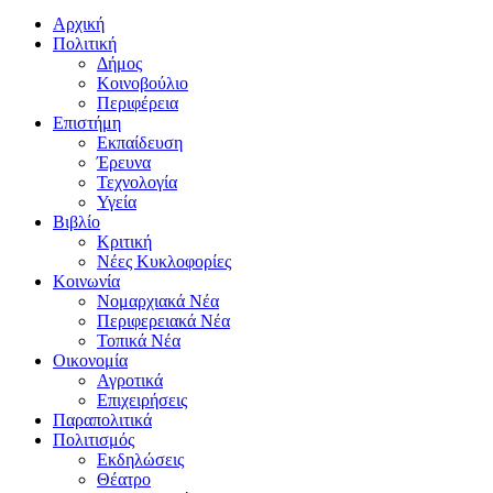
Αρχική
Πολιτική
Δήμος
Κοινοβούλιο
Περιφέρεια
Επιστήμη
Εκπαίδευση
Έρευνα
Τεχνολογία
Υγεία
Βιβλίο
Κριτική
Νέες Κυκλοφορίες
Κοινωνία
Νομαρχιακά Νέα
Περιφερειακά Νέα
Τοπικά Νέα
Οικονομία
Αγροτικά
Επιχειρήσεις
Παραπολιτικά
Πολιτισμός
Εκδηλώσεις
Θέατρο