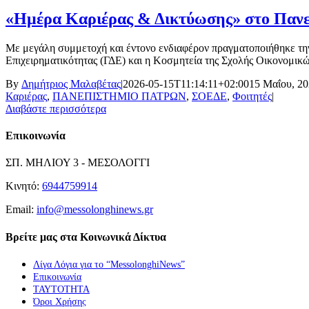
«Ημέρα Καριέρας & Δικτύωσης» στο Πανε
Με μεγάλη συμμετοχή και έντονο ενδιαφέρον πραγματοποιήθηκε τη
Επιχειρηματικότητας (ΓΔΕ) και η Κοσμητεία της Σχολής Οικονομικ
By
Δημήτριος Μαλαβέτας
|
2026-05-15T11:14:11+02:00
15 Μαΐου, 2
Καριέρας
,
ΠΑΝΕΠΙΣΤΗΜΙΟ ΠΑΤΡΩΝ
,
ΣΟΕΔΕ
,
Φοιτητές
|
Διαβάστε περισσότερα
Επικοινωνία
ΣΠ. ΜΗΛΙΟΥ 3 - ΜΕΣΟΛΟΓΓΙ
Κινητό:
6944759914
Email:
info@messolonghinews.gr
Βρείτε μας στα Κοινωνικά Δίκτυα
Λίγα Λόγια για το “MessolonghiNews”
Επικοινωνία
ΤΑΥΤΟΤΗΤΑ
Όροι Χρήσης