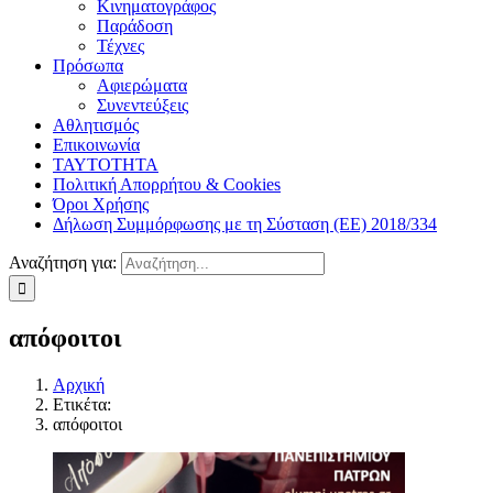
Κινηματογράφος
Παράδοση
Τέχνες
Πρόσωπα
Αφιερώματα
Συνεντεύξεις
Αθλητισμός
Επικοινωνία
ΤΑΥΤΟΤΗΤΑ
Πολιτική Απορρήτου & Cookies
Όροι Χρήσης
Δήλωση Συμμόρφωσης με τη Σύσταση (ΕΕ) 2018/334
Αναζήτηση για:
απόφοιτοι
Αρχική
Ετικέτα:
απόφοιτοι