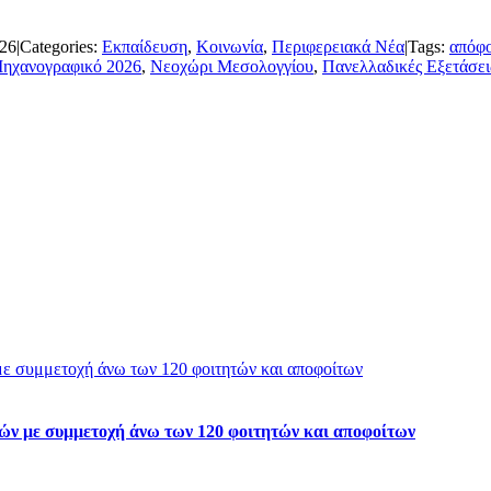
026
|
Categories:
Εκπαίδευση
,
Κοινωνία
,
Περιφερειακά Νέα
|
Tags:
απόφο
ηχανογραφικό 2026
,
Νεοχώρι Μεσολογγίου
,
Πανελλαδικές Εξετάσει
ε συμμετοχή άνω των 120 φοιτητών και αποφοίτων
ν με συμμετοχή άνω των 120 φοιτητών και αποφοίτων