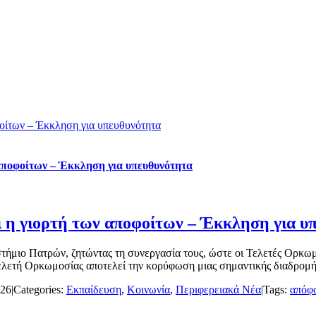
οίτων – Έκκληση για υπευθυνότητα
αποφοίτων – Έκκληση για υπευθυνότητα
 η γιορτή των αποφοίτων – Έκκληση για υ
τήμιο Πατρών, ζητώντας τη συνεργασία τους, ώστε οι Τελετές Ορκωμ
τή Ορκωμοσίας αποτελεί την κορύφωση μιας σημαντικής διαδρομής για
026
|
Categories:
Εκπαίδευση
,
Κοινωνία
,
Περιφερειακά Νέα
|
Tags:
απόφο