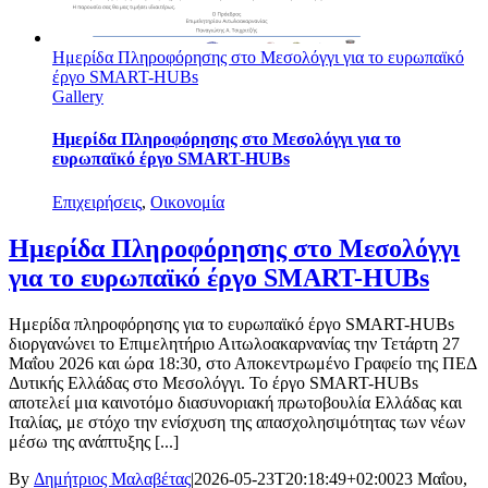
Ημερίδα Πληροφόρησης στο Μεσολόγγι για το ευρωπαϊκό
έργο SMART-HUBs
Gallery
Ημερίδα Πληροφόρησης στο Μεσολόγγι για το
ευρωπαϊκό έργο SMART-HUBs
Επιχειρήσεις
,
Οικονομία
Ημερίδα Πληροφόρησης στο Μεσολόγγι
για το ευρωπαϊκό έργο SMART-HUBs
Ημερίδα πληροφόρησης για το ευρωπαϊκό έργο SMART-HUBs
διοργανώνει το Επιμελητήριο Αιτωλοακαρνανίας την Τετάρτη 27
Μαΐου 2026 και ώρα 18:30, στο Αποκεντρωμένο Γραφείο της ΠΕΔ
Δυτικής Ελλάδας στο Μεσολόγγι. Το έργο SMART-HUBs
αποτελεί μια καινοτόμο διασυνοριακή πρωτοβουλία Ελλάδας και
Ιταλίας, με στόχο την ενίσχυση της απασχολησιμότητας των νέων
μέσω της ανάπτυξης [...]
By
Δημήτριος Μαλαβέτας
|
2026-05-23T20:18:49+02:00
23 Μαΐου,