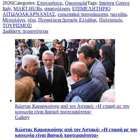
2026
|
Categories:
Επιχειρήσεις
,
Οικονομία
|
Tags:
Interreg Greece
Italy
,
MART-HUBs
,
απασχόληση
,
ΕΠΙΜΕΛΗΤΗΡΙΟ
ΑΙΤΩΛΟΑΚΑΡΝΑΝΙΑΣ
,
ευρωπαϊκά προγράμματα
,
ημερίδα
,
Μεσολόγγι
,
νέοι
,
Περιφέρεια Δυτικής Ελλάδας
,
Πολιτισμός
,
ΤΟΥΡΙΣΜΟΣ
|
Διαβάστε περισσότερα
Κώστας Καραγκούνης από τον Αστακό: «Η επαφή με την
κοινωνία είναι βασική προτεραιότητα»
Gallery
Κώστας Καραγκούνης από τον Αστακό: «Η επαφή με την
κοινωνία είναι βασική προτεραιότητα»