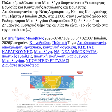
Πολιτική εκδήλωση στο Μεσολόγγι διοργανώνει ο Υφυπουργός
Εργασίας και Κοινωνικής Ασφάλισης και Βουλευτής
Αιτωλοακαρνανίας της Νέας Δημοκρατίας, Κώστας Καραγκούνης,
την Πέμπτη 9 Ιουλίου 2026, στις 21:00, στον εξωτερικό χώρο του
Ραδιομεγάρου Μεσολογγίου (Σταμπούλου 31), δίπλα από το
Δημαρχείο. Κεντρικό θέμα της ομιλίας θα είναι «Το νέο τοπίο στα
εργασιακά και [...]
By
Δημήτριος Μαλαβέτας
|
2026-07-07T09:33:54+02:00
7 Ιουλίου,
2026
|
Categories:
Κοινοβούλιο
,
Πολιτική
|
Tags:
Αιτωλοακαρνανία
,
απασχόληση
,
εργασιακά
,
κοινωνική ασφάλιση
,
ΚΩΣΤΑΣ
ΚΑΡΑΓΚΟΥΝΗΣ
,
Μεσολόγγι
,
ΝΔ
,
ΝΕΑ ΔΗΜΟΚΡΑΤΙΑ
,
πολιτικές εξελίξεις
,
πολιτική εκδήλωση
,
Ραδιομέγαρο
Μεσολογγίου
,
ΥΠΟΥΡΓΕΙΟ ΕΡΓΑΣΙΑΣ
|
Διαβάστε περισσότερα