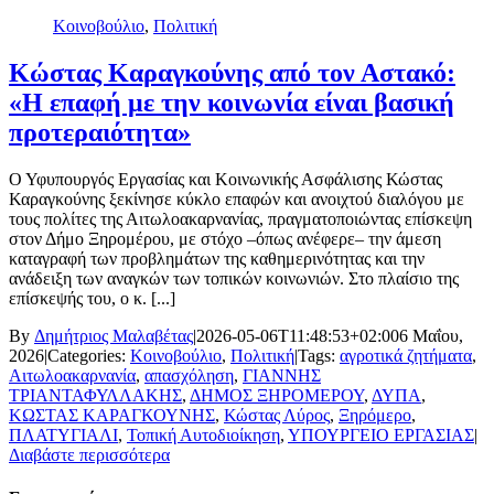
Κοινοβούλιο
,
Πολιτική
Κώστας Καραγκούνης από τον Αστακό:
«Η επαφή με την κοινωνία είναι βασική
προτεραιότητα»
Ο Υφυπουργός Εργασίας και Κοινωνικής Ασφάλισης Κώστας
Καραγκούνης ξεκίνησε κύκλο επαφών και ανοιχτού διαλόγου με
τους πολίτες της Αιτωλοακαρνανίας, πραγματοποιώντας επίσκεψη
στον Δήμο Ξηρομέρου, με στόχο –όπως ανέφερε– την άμεση
καταγραφή των προβλημάτων της καθημερινότητας και την
ανάδειξη των αναγκών των τοπικών κοινωνιών. Στο πλαίσιο της
επίσκεψής του, ο κ. [...]
By
Δημήτριος Μαλαβέτας
|
2026-05-06T11:48:53+02:00
6 Μαΐου,
2026
|
Categories:
Κοινοβούλιο
,
Πολιτική
|
Tags:
αγροτικά ζητήματα
,
Αιτωλοακαρνανία
,
απασχόληση
,
ΓΙΑΝΝΗΣ
ΤΡΙΑΝΤΑΦΥΛΛΑΚΗΣ
,
ΔΗΜΟΣ ΞΗΡΟΜΕΡΟΥ
,
ΔΥΠΑ
,
ΚΩΣΤΑΣ ΚΑΡΑΓΚΟΥΝΗΣ
,
Κώστας Λύρος
,
Ξηρόμερο
,
ΠΛΑΤΥΓΙΑΛΙ
,
Τοπική Αυτοδιοίκηση
,
ΥΠΟΥΡΓΕΙΟ ΕΡΓΑΣΙΑΣ
|
Διαβάστε περισσότερα