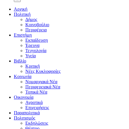
Αρχική
Πολιτική
Δήμος
Κοινοβούλιο
Περιφέρεια
Επιστήμη
Εκπαίδευση
Έρευνα
Τεχνολογία
Υγεία
Βιβλίο
Κριτική
Νέες Κυκλοφορίες
Κοινωνία
Νομαρχιακά Νέα
Περιφερειακά Νέα
Τοπικά Νέα
Οικονομία
Αγροτικά
Επιχειρήσεις
Παραπολιτικά
Πολιτισμός
Εκδηλώσεις
Θέατρο