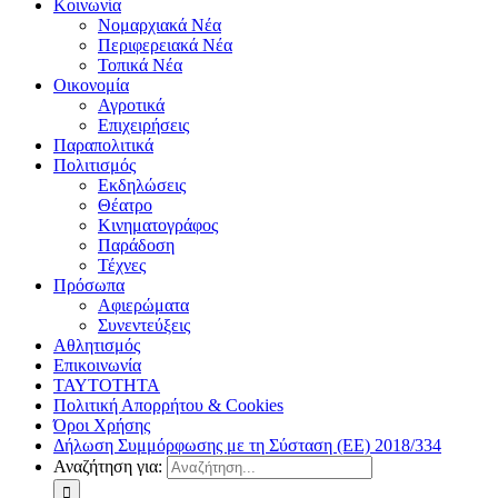
Κοινωνία
Νομαρχιακά Νέα
Περιφερειακά Νέα
Τοπικά Νέα
Οικονομία
Αγροτικά
Επιχειρήσεις
Παραπολιτικά
Πολιτισμός
Εκδηλώσεις
Θέατρο
Κινηματογράφος
Παράδοση
Τέχνες
Πρόσωπα
Αφιερώματα
Συνεντεύξεις
Αθλητισμός
Επικοινωνία
ΤΑΥΤΟΤΗΤΑ
Πολιτική Απορρήτου & Cookies
Όροι Χρήσης
Δήλωση Συμμόρφωσης με τη Σύσταση (ΕΕ) 2018/334
Αναζήτηση για: