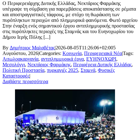
Ο Περιφερειάρχης Δυτικής Ελλάδας, Νεκτάριος Φαρμάκης
υπέγραψε τη σύμβαση για παρεμβάσεις αποκατάστασης σε ρέματα
και αποστραγγιστικές τάφρους, με στόχο τη θωράκιση των
πυρόπληκτων περιοχών από πλημμυρικά φαινόμενα. Φωτό αρχείου
Στην έναρξη ενός σημαντικού έργου αντιπλημμυρικής προστασίας
στις πυρόπληκτες περιοχές της Σταμνάς και του Ευηνοχωρίου του
Δήμου Ιερής Πόλης [...]
By
Δημήτριος Μαλαβέτας
|
2026-08-05T11:26:06+02:00
5
Αυγούστου, 2026
|
Categories:
Κοινωνία
,
Περιφερειακά Νέα
|
Tags:
Αιτωλοακαρνανία
,
αντιπλημμυρικά έργα
,
ΕΥΗΝΟΧΩΡΙ
,
Μεσολόγγι
,
Νεκτάριος Φαρμάκης
,
Περιφέρεια Δυτικής Ελλάδας
,
Πολιτική Προστασία
,
πυρκαγιές 2025
,
Σταμνά
,
Φυσικές
Καταστροφές
|
Διαβάστε περισσότερα