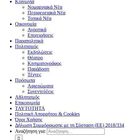
Κοινωνία
Νομαρχιακά Νέα
Περιφερειακά Νέα
Τοπικά Νέα
Οικονομία
Αγροτικά
Επιχειρήσεις
Παραπολιτικά
Πολιτισμός
Εκδηλώσεις
Θέατρο
Κινηματογράφος
Παράδοση
Τέχνες
Πρόσωπα
Αφιερώματα
Συνεντεύξεις
Αθλητισμός
Επικοινωνία
ΤΑΥΤΟΤΗΤΑ
Πολιτική Απορρήτου & Cookies
Όροι Χρήσης
Δήλωση Συμμόρφωσης με τη Σύσταση (ΕΕ) 2018/334
Αναζήτηση για: