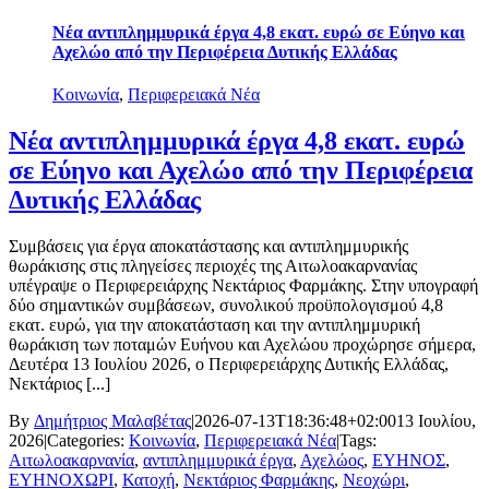
Νέα αντιπλημμυρικά έργα 4,8 εκατ. ευρώ σε Εύηνο και
Αχελώο από την Περιφέρεια Δυτικής Ελλάδας
Κοινωνία
,
Περιφερειακά Νέα
Νέα αντιπλημμυρικά έργα 4,8 εκατ. ευρώ
σε Εύηνο και Αχελώο από την Περιφέρεια
Δυτικής Ελλάδας
Συμβάσεις για έργα αποκατάστασης και αντιπλημμυρικής
θωράκισης στις πληγείσες περιοχές της Αιτωλοακαρνανίας
υπέγραψε ο Περιφερειάρχης Νεκτάριος Φαρμάκης. Στην υπογραφή
δύο σημαντικών συμβάσεων, συνολικού προϋπολογισμού 4,8
εκατ. ευρώ, για την αποκατάσταση και την αντιπλημμυρική
θωράκιση των ποταμών Ευήνου και Αχελώου προχώρησε σήμερα,
Δευτέρα 13 Ιουλίου 2026, ο Περιφερειάρχης Δυτικής Ελλάδας,
Νεκτάριος [...]
By
Δημήτριος Μαλαβέτας
|
2026-07-13T18:36:48+02:00
13 Ιουλίου,
2026
|
Categories:
Κοινωνία
,
Περιφερειακά Νέα
|
Tags:
Αιτωλοακαρνανία
,
αντιπλημμυρικά έργα
,
Αχελώος
,
ΕΥΗΝΟΣ
,
ΕΥΗΝΟΧΩΡΙ
,
Κατοχή
,
Νεκτάριος Φαρμάκης
,
Νεοχώρι
,