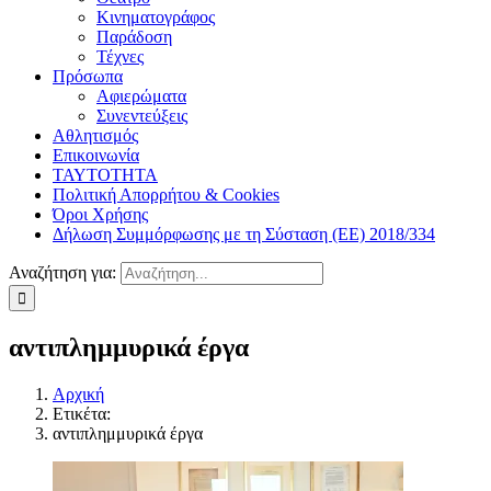
Κινηματογράφος
Παράδοση
Τέχνες
Πρόσωπα
Αφιερώματα
Συνεντεύξεις
Αθλητισμός
Επικοινωνία
ΤΑΥΤΟΤΗΤΑ
Πολιτική Απορρήτου & Cookies
Όροι Χρήσης
Δήλωση Συμμόρφωσης με τη Σύσταση (ΕΕ) 2018/334
Αναζήτηση για:
αντιπλημμυρικά έργα
Αρχική
Ετικέτα:
αντιπλημμυρικά έργα