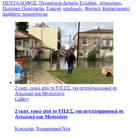
ΠΕΝΤΑΛΟΦΟΣ
,
Περιφέρεια Δυτικής Ελλάδας
,
πλημμύρες
,
Πολιτική Προστασία
,
Σταμνά
,
υποδομές
,
Φυσικές Καταστροφές
|
Διαβάστε περισσότερα
2 εκατ. ευρώ από το ΥΠ.ΕΣ. για αντιπλημμυρικά σε
Αιτωλικό και Μεσολόγγι
Gallery
2 εκατ. ευρώ από το ΥΠ.ΕΣ. για αντιπλημμυρικά σε
Αιτωλικό και Μεσολόγγι
Κοινωνία
,
Νομαρχιακά Νέα