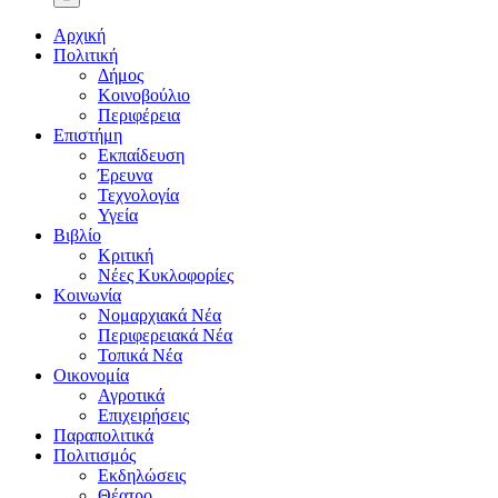
Αρχική
Πολιτική
Δήμος
Κοινοβούλιο
Περιφέρεια
Επιστήμη
Εκπαίδευση
Έρευνα
Τεχνολογία
Υγεία
Βιβλίο
Κριτική
Νέες Κυκλοφορίες
Κοινωνία
Νομαρχιακά Νέα
Περιφερειακά Νέα
Τοπικά Νέα
Οικονομία
Αγροτικά
Επιχειρήσεις
Παραπολιτικά
Πολιτισμός
Εκδηλώσεις
Θέατρο