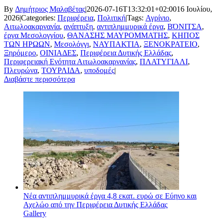
By
Δημήτριος Μαλαβέτας
|
2026-07-16T13:32:01+02:00
16 Ιουλίου,
2026
|
Categories:
Περιφέρεια
,
Πολιτική
|
Tags:
Αγρίνιο
,
Αιτωλοακαρνανία
,
ανάπτυξη
,
αντιπλημμυρικά έργα
,
ΒΌΝΙΤΣΑ
,
έργα Μεσολογγίου
,
ΘΑΝΑΣΗΣ ΜΑΥΡΟΜΜΑΤΗΣ
,
ΚΗΠΟΣ
ΤΩΝ ΗΡΩΩΝ
,
Μεσολόγγι
,
ΝΑΥΠΑΚΤΙΑ
,
ΞΕΝΟΚΡΑΤΕΙΟ
,
Ξηρόμερο
,
ΟΙΝΙΑΔΕΣ
,
Περιφέρεια Δυτικής Ελλάδας
,
Περιφερειακή Ενότητα Αιτωλοακαρνανίας
,
ΠΛΑΤΥΓΙΑΛΙ
,
Πλευρώνα
,
ΤΟΥΡΛΙΔΑ
,
υποδομές
|
Διαβάστε περισσότερα
Νέα αντιπλημμυρικά έργα 4,8 εκατ. ευρώ σε Εύηνο και
Αχελώο από την Περιφέρεια Δυτικής Ελλάδας
Gallery