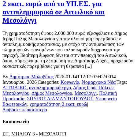
2 εκατ. ευρώ από το ΥΠ.ΕΣ. για
αντιπλημμυρικά σε Αιτωλικό και
Μεσολόγγι
Τη χρηματοδότηση ύψους 2.000.000 ευρώ εξασφάλισε ο Δήμος
Ιερής Πόλης Μεσολογγίου για την υλοποίηση παρεμβάσεων
αντιπλημμυρικής προστασίας, με στόχο την αντιμετώπιση των
πλημμυρικών φαινομένων που ταλαιπωρούν διαχρονικά την
περιοχή. Ιδιαίτερη έμφαση δίνεται στην περιοχή του Αιτωλικού,
όπου, σύμφωνα με τη δέσμευση της Δημοτικής Αρχής, προχωρούν
ουσιαστικές παρεμβάσεις για τη θεραπεία [...]
By
Δημήτριος Μαλαβέτας
|
2026-01-14T12:17:07+02:00
14
Ιανουαρίου, 2026
|
Categories:
Κοινωνία
,
Νομαρχιακά Νέα
|
Tags:
ΑΙΤΩΛΙΚΟ
,
αντιπλημμυρικά έργα
,
Δήμος Ιεράς Πόλεως
Μεσολογγίου
,
Δήμος Μεσολογγίου
,
Μεσολόγγι
,
Πολιτική
Προστασία
,
ΣΠΥΡΟΣ ΔΙΑΜΑΝΤΟΠΟΥΛΟΣ
,
Υπουργείο
Εσωτερικών
,
χρηματοδότηση 2 εκατ. ευρώ
|
Διαβάστε περισσότερα
Επικοινωνία
ΣΠ. ΜΗΛΙΟΥ 3 - ΜΕΣΟΛΟΓΓΙ