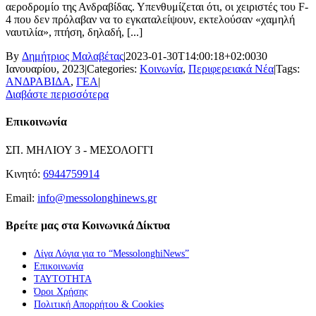
αεροδρομίο της Ανδραβίδας. Υπενθυμίζεται ότι, οι χειριστές του F-
4 που δεν πρόλαβαν να το εγκαταλείψουν, εκτελούσαν «χαμηλή
ναυτιλία», πτήση, δηλαδή, [...]
By
Δημήτριος Μαλαβέτας
|
2023-01-30T14:00:18+02:00
30
Ιανουαρίου, 2023
|
Categories:
Κοινωνία
,
Περιφερειακά Νέα
|
Tags:
ΑΝΔΡΑΒΙΔΑ
,
ΓΕΑ
|
Διαβάστε περισσότερα
Επικοινωνία
ΣΠ. ΜΗΛΙΟΥ 3 - ΜΕΣΟΛΟΓΓΙ
Κινητό:
6944759914
Email:
info@messolonghinews.gr
Βρείτε μας στα Κοινωνικά Δίκτυα
Λίγα Λόγια για το “MessolonghiNews”
Επικοινωνία
ΤΑΥΤΟΤΗΤΑ
Όροι Χρήσης
Πολιτική Απορρήτου & Cookies