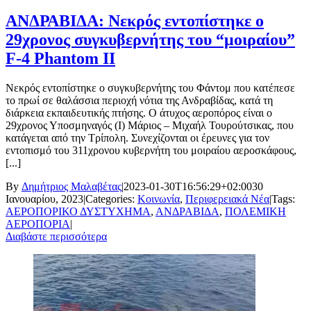
ΑΝΔΡΑΒΙΔΑ: Νεκρός εντοπίστηκε ο
29χρονος συγκυβερνήτης του “μοιραίου”
F-4 Phantom II
Νεκρός εντοπίστηκε ο συγκυβερνήτης του Φάντομ που κατέπεσε
το πρωί σε θαλάσσια περιοχή νότια της Ανδραβίδας, κατά τη
διάρκεια εκπαιδευτικής πτήσης. Ο άτυχος αεροπόρος είναι ο
29χρονος Υποσμηναγός (Ι) Μάριος – Μιχαήλ Τουρούτσικας, που
κατάγεται από την Τρίπολη. Συνεχίζονται οι έρευνες για τον
εντοπισμό του 311χρονου κυβερνήτη του μοιραίου αεροσκάφους,
[...]
By
Δημήτριος Μαλαβέτας
|
2023-01-30T16:56:29+02:00
30
Ιανουαρίου, 2023
|
Categories:
Κοινωνία
,
Περιφερειακά Νέα
|
Tags:
ΑΕΡΟΠΟΡΙΚΟ ΔΥΣΤΥΧΗΜΑ
,
ΑΝΔΡΑΒΙΔΑ
,
ΠΟΛΕΜΙΚΗ
ΑΕΡΟΠΟΡΙΑ
|
Διαβάστε περισσότερα