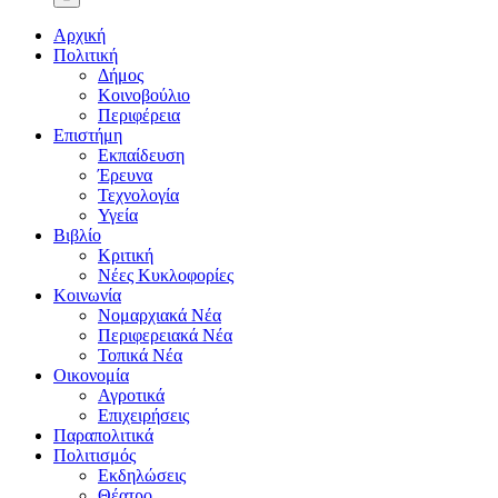
Αρχική
Πολιτική
Δήμος
Κοινοβούλιο
Περιφέρεια
Επιστήμη
Εκπαίδευση
Έρευνα
Τεχνολογία
Υγεία
Βιβλίο
Κριτική
Νέες Κυκλοφορίες
Κοινωνία
Νομαρχιακά Νέα
Περιφερειακά Νέα
Τοπικά Νέα
Οικονομία
Αγροτικά
Επιχειρήσεις
Παραπολιτικά
Πολιτισμός
Εκδηλώσεις
Θέατρο