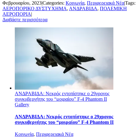
Φεβρουαρίου, 2023
|
Categories:
Κοινωνία
,
Περιφερειακά Νέα
|
Tags:
ΑΕΡΟΠΟΡΙΚΟ ΔΥΣΤΥΧΗΜΑ
,
ΑΝΔΡΑΒΙΔΑ
,
ΠΟΛΕΜΙΚΗ
ΑΕΡΟΠΟΡΙΑ
|
Διαβάστε περισσότερα
ΑΝΔΡΑΒΙΔΑ: Νεκρός εντοπίστηκε ο 29χρονος
συγκυβερνήτης του “μοιραίου” F-4 Phantom II
Gallery
ΑΝΔΡΑΒΙΔΑ: Νεκρός εντοπίστηκε ο 29χρονος
συγκυβερνήτης του “μοιραίου” F-4 Phantom II
Κοινωνία
,
Περιφερειακά Νέα