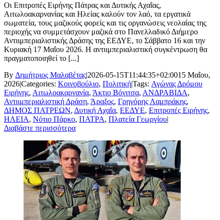
Οι Επιτροπές Ειρήνης Πάτρας και Δυτικής Αχαΐας,
Αιτωλοακαρνανίας και Ηλείας καλούν τον λαό, τα εργατικά
σωματεία, τους μαζικούς φορείς και τις οργανώσεις νεολαίας της
περιοχής να συμμετάσχουν μαζικά στο Πανελλαδικό Διήμερο
Αντιιμπεριαλιστικής Δράσης της ΕΕΔΥΕ, το Σάββατο 16 και την
Κυριακή 17 Μαΐου 2026. Η αντιιμπεριαλιστική συγκέντρωση θα
πραγματοποιηθεί το [...]
By
Δημήτριος Μαλαβέτας
|
2026-05-15T11:44:35+02:00
15 Μαΐου,
2026
|
Categories:
Κοινοβούλιο
,
Πολιτική
|
Tags:
Αγώνας Δρόμου
Ειρήνης
,
Αιτωλοακαρνανία
,
Άκτιο Βόνιτσα
,
ΑΝΔΡΑΒΙΔΑ
,
Αντιιμπεριαλιστική Δράση
,
Άραξος
,
Γρηγόρης Λαμπράκης
,
ΔΗΜΟΣ ΠΑΤΡΕΩΝ
,
Δυτική Αχαΐα
,
ΕΕΔΥΕ
,
Επιτροπές Ειρήνης
,
ΗΛΕΙΑ
,
Νότιο Πάρκο
,
ΠΑΤΡΑ
,
Πλατεία Γεωργίου
|
Διαβάστε περισσότερα