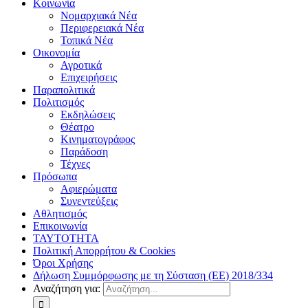
Κοινωνία
Νομαρχιακά Νέα
Περιφερειακά Νέα
Τοπικά Νέα
Οικονομία
Αγροτικά
Επιχειρήσεις
Παραπολιτικά
Πολιτισμός
Εκδηλώσεις
Θέατρο
Κινηματογράφος
Παράδοση
Τέχνες
Πρόσωπα
Αφιερώματα
Συνεντεύξεις
Αθλητισμός
Επικοινωνία
ΤΑΥΤΟΤΗΤΑ
Πολιτική Απορρήτου & Cookies
Όροι Χρήσης
Δήλωση Συμμόρφωσης με τη Σύσταση (ΕΕ) 2018/334
Αναζήτηση για: