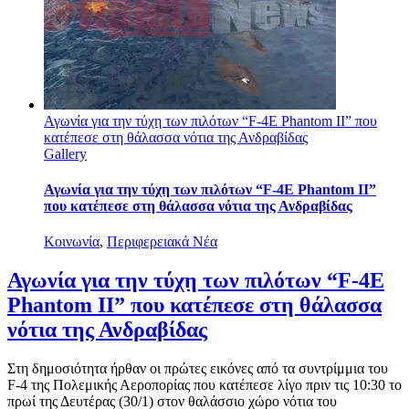
Αγωνία για την τύχη των πιλότων “F-4E Phantom II” που
κατέπεσε στη θάλασσα νότια της Ανδραβίδας
Gallery
Αγωνία για την τύχη των πιλότων “F-4E Phantom II”
που κατέπεσε στη θάλασσα νότια της Ανδραβίδας
Κοινωνία
,
Περιφερειακά Νέα
Αγωνία για την τύχη των πιλότων “F-4E
Phantom II” που κατέπεσε στη θάλασσα
νότια της Ανδραβίδας
Στη δημοσιότητα ήρθαν οι πρώτες εικόνες από τα συντρίμμια του
F-4 της Πολεμικής Αεροπορίας που κατέπεσε λίγο πριν τις 10:30 το
πρωί της Δευτέρας (30/1) στον θαλάσσιο χώρο νότια του