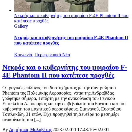
Νεκρός και ο κυβερνήτης του μοιραίου F-4E Phantom II που
κατέπεσε προχθές
Gallery
Νεκρός και ο κυβερνήτης του μοιραίου F-4E Phantom II
που κατέπεσε προχθές
Κοινωνία
,
Περιφερειακά Νέα
Νεκρός και ο κυβερνήτης του μοιραίου F-
4E Phantom II που κατέπεσε προχθές
Ο τραγικός επίλογος του δυστυχήματος με την συντριβή του
Phantom της Πολεμικής Αεροπορίας, νότια της Ανδραβίδας
γράφτηκε σήμερα, Τετάρτη με την ανακοίνωση του Γενικού
Επιτελείου Αεροπορίας και την επιβεβαίωση του θανάτου και του
κυβερνήτη του μαχητικού αεροσκάφους, Σμηναγού, Ευστάθιου
Τσιτλακίδη, 31 ετών. Είχε προηγηθεί τη Δευτέρα το μεσημέρι
ανακοίνωση του [...]
By
Δημήτριος Μαλαβέτας
|
2023-02-01T17:48:16+02:00
1