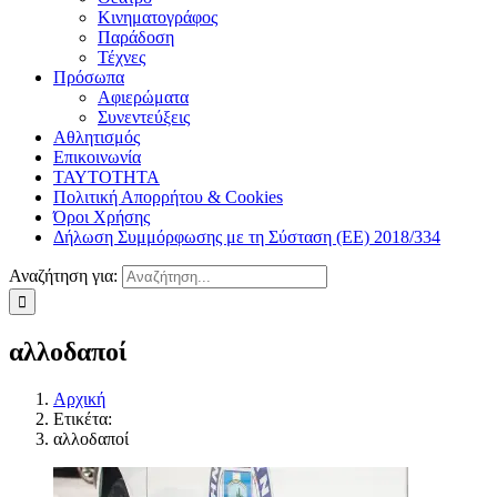
Κινηματογράφος
Παράδοση
Τέχνες
Πρόσωπα
Αφιερώματα
Συνεντεύξεις
Αθλητισμός
Επικοινωνία
ΤΑΥΤΟΤΗΤΑ
Πολιτική Απορρήτου & Cookies
Όροι Χρήσης
Δήλωση Συμμόρφωσης με τη Σύσταση (ΕΕ) 2018/334
Αναζήτηση για:
αλλοδαποί
Αρχική
Ετικέτα:
αλλοδαποί