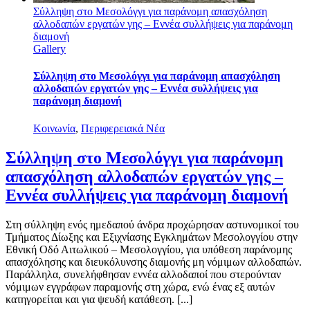
Σύλληψη στο Μεσολόγγι για παράνομη απασχόληση
αλλοδαπών εργατών γης – Εννέα συλλήψεις για παράνομη
διαμονή
Gallery
Σύλληψη στο Μεσολόγγι για παράνομη απασχόληση
αλλοδαπών εργατών γης – Εννέα συλλήψεις για
παράνομη διαμονή
Κοινωνία
,
Περιφερειακά Νέα
Σύλληψη στο Μεσολόγγι για παράνομη
απασχόληση αλλοδαπών εργατών γης –
Εννέα συλλήψεις για παράνομη διαμονή
Στη σύλληψη ενός ημεδαπού άνδρα προχώρησαν αστυνομικοί του
Τμήματος Δίωξης και Εξιχνίασης Εγκλημάτων Μεσολογγίου στην
Εθνική Οδό Αιτωλικού – Μεσολογγίου, για υπόθεση παράνομης
απασχόλησης και διευκόλυνσης διαμονής μη νόμιμων αλλοδαπών.
Παράλληλα, συνελήφθησαν εννέα αλλοδαποί που στερούνταν
νόμιμων εγγράφων παραμονής στη χώρα, ενώ ένας εξ αυτών
κατηγορείται και για ψευδή κατάθεση. [...]