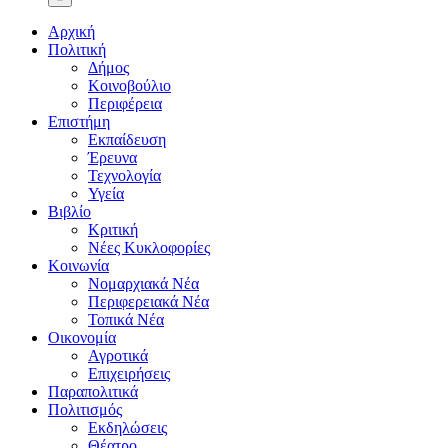
Αρχική
Πολιτική
Δήμος
Κοινοβούλιο
Περιφέρεια
Επιστήμη
Εκπαίδευση
Έρευνα
Τεχνολογία
Υγεία
Βιβλίο
Κριτική
Νέες Κυκλοφορίες
Κοινωνία
Νομαρχιακά Νέα
Περιφερειακά Νέα
Τοπικά Νέα
Οικονομία
Αγροτικά
Επιχειρήσεις
Παραπολιτικά
Πολιτισμός
Εκδηλώσεις
Θέατρο