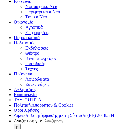
Κοινωνία
Νομαρχιακά Νέα
Περιφερειακά Νέα
Τοπικά Νέα
Οικονομία
Αγροτικά
Επιχειρήσεις
Παραπολιτικά
Πολιτισμός
Εκδηλώσεις
Θέατρο
Κινηματογράφος
Παράδοση
Τέχνες
Πρόσωπα
Αφιερώματα
Συνεντεύξεις
Αθλητισμός
Επικοινωνία
ΤΑΥΤΟΤΗΤΑ
Πολιτική Απορρήτου & Cookies
Όροι Χρήσης
Δήλωση Συμμόρφωσης με τη Σύσταση (ΕΕ) 2018/334
Αναζήτηση για: