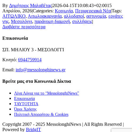
By
Δημήτριος Μαλαβέτας
|
2026-04-15T10:08:43+02:00
15
Απριλίου, 2026
|
Categories:
Κοινωνία
,
Περιφερειακά Νέα
|
Tags:
ΑΙΤΩΛΙΚΟ
,
Αιτωλοακαρνανία
,
αλλοδαποί
,
αστυνομία
,
εργάτες
γης
,
Μεσολόγγι
,
παράνομη διαμονή
,
συλλήψεις
|
Διαβάστε περισσότερα
Επικοινωνία
ΣΠ. ΜΗΛΙΟΥ 3 - ΜΕΣΟΛΟΓΓΙ
Κινητό:
6944759914
Email:
info@messolonghinews.gr
Βρείτε μας στα Κοινωνικά Δίκτυα
Λίγα Λόγια για το “MessolonghiNews”
Επικοινωνία
ΤΑΥΤΟΤΗΤΑ
Όροι Χρήσης
Πολιτική Απορρήτου & Cookies
Copyright 2007 - 2025 MessolonghiNews | All Rights Reserved |
Powered by
BridgIT