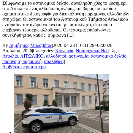
Σύμφωνα με το αστυνομικό δελτίο, συνελήφθη χθες το μεσημέρι
στο Αιτωλικό ένας αλλοδαπός άνδρας, σε βάρος του οποίου
σχηματίστηκε δικογραφία για διευκόλυνση παραμονής αλλοδαπών
στη χώρα. Οι αστυνομικοί του Αστυνομικού Τμήματος Αιτωλικού
εντόπισαν τον άνδρα να κινείται με αυτοκίνητο, στο οποίο
επέβαιναν τέσσερις αλλοδαποί. Οι τέσσερις επιβαίνοντες
συνελήφθησαν, καθώς, σύμφωνα [...]
By
Δημήτριος Μαλαβέτας
|
2026-04-28T10:31:29+02:00
28
Απριλίου, 2026
|
Categories:
Κοινωνία
,
Νομαρχιακά Νέα
|
Tags:
Αιτωλία
,
ΑΙΤΩΛΙΚΟ
,
αλλοδαποί
,
αστυνομία
,
αστυνομικό δελτίο
,
παράνομη παραμονή
,
συλλήψεις
|
Διαβάστε περισσότερα