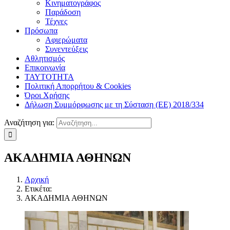
Κινηματογράφος
Παράδοση
Τέχνες
Πρόσωπα
Αφιερώματα
Συνεντεύξεις
Αθλητισμός
Επικοινωνία
ΤΑΥΤΟΤΗΤΑ
Πολιτική Απορρήτου & Cookies
Όροι Χρήσης
Δήλωση Συμμόρφωσης με τη Σύσταση (ΕΕ) 2018/334
Αναζήτηση για:
ΑΚΑΔΗΜΙΑ ΑΘΗΝΩΝ
Αρχική
Ετικέτα:
ΑΚΑΔΗΜΙΑ ΑΘΗΝΩΝ