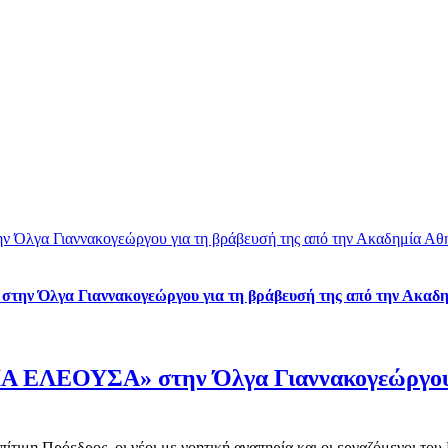
Όλγα Γιαννακογεώργου για τη βράβευσή της από την Ακαδημία Αθ
ην Όλγα Γιαννακογεώργου για τη βράβευσή της από την Ακαδ
Α ΕΛΕΟΥΣΑ» στην Όλγα Γιαννακογεώργου γ
Επίτιμη Πρόεδρος, οι νέοι με νοητική αναπηρία και οι εργαζόμενοι 