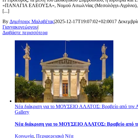
«ΠΑΝΑΓΙΑ ΕΛΕΟΥΣΑ», Νομού Αιτωλ/νίας (Μεσολόγγι-Αγρίνιο), εκφ
[...]
By
Δημήτριος Μαλαβέτας
|
2025-12-17T19:07:02+02:00
17 Δεκεμβρί
Γιαννακογεώργου
|
Διαβάστε περισσότερα
Νέα διάκριση για το ΜΟΥΣΕΙΟ ΑΛΑΤΟΣ: Βραβείο από την 
Gallery
Νέα διάκριση για το ΜΟΥΣΕΙΟ ΑΛΑΤΟΣ: Βραβείο από τ
Κοινωνία
,
Περιφερειακά Νέα