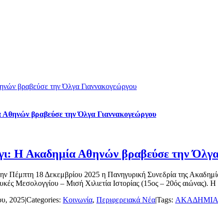
θηνών βραβεύσε την Όλγα Γιαννακογεώργου
α Αθηνών βραβεύσε την Όλγα Γιαννακογεώργου
γγι: Η Ακαδημία Αθηνών βραβεύσε την Όλγ
ην Πέμπτη 18 Δεκεμβρίου 2025 η Πανηγυρική Συνεδρία της Ακαδημί
υκές Μεσολογγίου – Μισή Χιλιετία Ιστορίας (15ος – 20ός αιώνας). Η 
ου, 2025
|
Categories:
Κοινωνία
,
Περιφερειακά Νέα
|
Tags:
ΑΚΑΔΗΜΙΑ