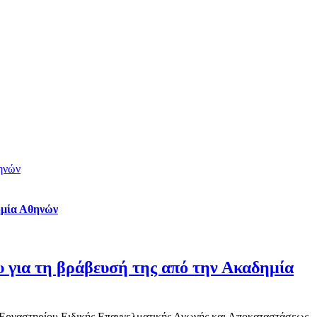
ηνών
ημία Αθηνών
ια τη βράβευσή της από την Ακαδημία
του Εργαστηρίου Ειδικής Επαγγελματικής Αγωγής και Αποκαταστάσεως