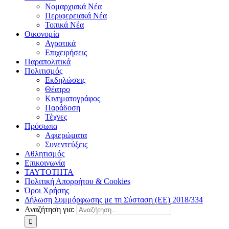
Νομαρχιακά Νέα
Περιφερειακά Νέα
Τοπικά Νέα
Οικονομία
Αγροτικά
Επιχειρήσεις
Παραπολιτικά
Πολιτισμός
Εκδηλώσεις
Θέατρο
Κινηματογράφος
Παράδοση
Τέχνες
Πρόσωπα
Αφιερώματα
Συνεντεύξεις
Αθλητισμός
Επικοινωνία
ΤΑΥΤΟΤΗΤΑ
Πολιτική Απορρήτου & Cookies
Όροι Χρήσης
Δήλωση Συμμόρφωσης με τη Σύσταση (ΕΕ) 2018/334
Αναζήτηση για: