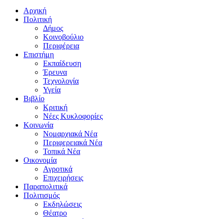
Αρχική
Πολιτική
Δήμος
Κοινοβούλιο
Περιφέρεια
Επιστήμη
Εκπαίδευση
Έρευνα
Τεχνολογία
Υγεία
Βιβλίο
Κριτική
Νέες Κυκλοφορίες
Κοινωνία
Νομαρχιακά Νέα
Περιφερειακά Νέα
Τοπικά Νέα
Οικονομία
Αγροτικά
Επιχειρήσεις
Παραπολιτικά
Πολιτισμός
Εκδηλώσεις
Θέατρο