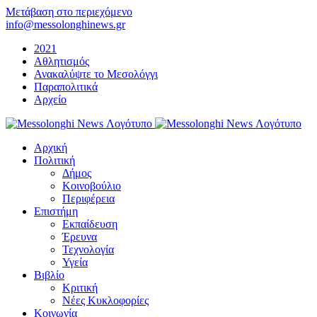
Μετάβαση στο περιεχόμενο
info@messolonghinews.gr
2021
Αθλητισμός
Ανακαλύψτε το Μεσολόγγι
Παραπολιτικά
Αρχείο
Αρχική
Πολιτική
Δήμος
Κοινοβούλιο
Περιφέρεια
Επιστήμη
Εκπαίδευση
Έρευνα
Τεχνολογία
Υγεία
Βιβλίο
Κριτική
Νέες Κυκλοφορίες
Κοινωνία