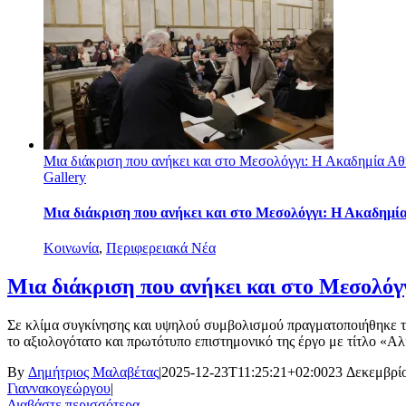
Μια διάκριση που ανήκει και στο Μεσολόγγι: Η Ακαδημία Α
Gallery
Μια διάκριση που ανήκει και στο Μεσολόγγι: Η Ακαδημί
Κοινωνία
,
Περιφερειακά Νέα
Μια διάκριση που ανήκει και στο Μεσολό
Σε κλίμα συγκίνησης και υψηλού συμβολισμού πραγματοποιήθηκε τ
το αξιολογότατο και πρωτότυπο επιστημονικό της έργο με τίτλο «Αλ
By
Δημήτριος Μαλαβέτας
|
2025-12-23T11:25:21+02:00
23 Δεκεμβρί
Γιαννακογεώργου
|
Διαβάστε περισσότερα