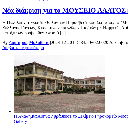
Νέα διάκριση για το ΜΟΥΣΕΙΟ ΑΛΑΤΟΣ: 
Η Πανελλήνια Ένωση Εθελοντών Πυροσβεστικού Σώματος, το "Μουσε
Σύλλογος Γονέων, Κηδεμόνων και Φίλων Παιδιών με Νεφρικές Ασθ
μεταξύ των βραβευθέντων από [...]
By
Δημήτριος Μαλαβέτας
|
2024-12-20T15:33:50+02:00
20 Δεκεμβρί
Διαβάστε περισσότερα
Η Ακαδημία Αθηνών βράβευσε το Σελίβειο Γηροκομείο Μεσολ
Gallery