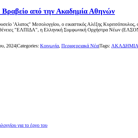
Βραβείο από την Ακαδημία Αθηνών
ίο 'Αλατος" Μεσολογγίου, ο εικαστικός Αλέξης Κυριτσόπουλος, ο 
ένειες "ΕΛΠΙΔΑ", η Ελληνική Συμφωνική Ορχήστρα Νέων (ΕΛΣΟΝ) κ
ου, 2024
|
Categories:
Κοινωνία
,
Περιφερειακά Νέα
|
Tags:
ΑΚΑΔΗΜΙΑ
ογγίου για το έργο του