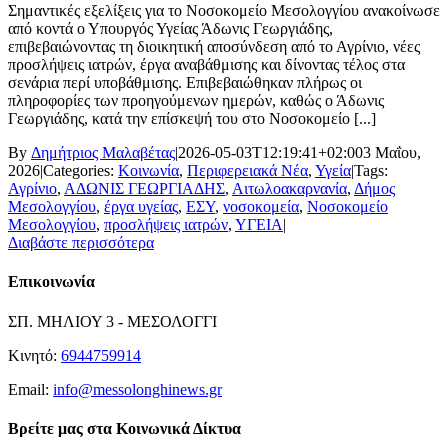
Σημαντικές εξελίξεις για το Νοσοκομείο Μεσολογγίου ανακοίνωσε
από κοντά ο Υπουργός Υγείας Άδωνις Γεωργιάδης,
επιβεβαιώνοντας τη διοικητική αποσύνδεση από το Αγρίνιο, νέες
προσλήψεις ιατρών, έργα αναβάθμισης και δίνοντας τέλος στα
σενάρια περί υποβάθμισης. Επιβεβαιώθηκαν πλήρως οι
πληροφορίες των προηγούμενων ημερών, καθώς ο Άδωνις
Γεωργιάδης, κατά την επίσκεψή του στο Νοσοκομείο [...]
By
Δημήτριος Μαλαβέτας
|
2026-05-03T12:19:41+02:00
3 Μαΐου,
2026
|
Categories:
Κοινωνία
,
Περιφερειακά Νέα
,
Υγεία
|
Tags:
Αγρίνιο
,
ΑΔΩΝΙΣ ΓΕΩΡΓΙΑΔΗΣ
,
Αιτωλοακαρνανία
,
Δήμος
Μεσολογγίου
,
έργα υγείας
,
ΕΣΥ
,
νοσοκομεία
,
Νοσοκομείο
Μεσολογγίου
,
προσλήψεις ιατρών
,
ΥΓΕΙΑ
|
Διαβάστε περισσότερα
Επικοινωνία
ΣΠ. ΜΗΛΙΟΥ 3 - ΜΕΣΟΛΟΓΓΙ
Κινητό:
6944759914
Email:
info@messolonghinews.gr
Βρείτε μας στα Κοινωνικά Δίκτυα