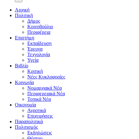
Αρχική
Πολιτική
Δήμος
Κοινοβούλιο
Περιφέρεια
Επιστήμη
Εκπαίδευση
Έρευνα
Τεχνολογία
Υγεία
Βιβλίο
Κριτική
Νέες Κυκλοφορίες
Κοινωνία
Νομαρχιακά Νέα
Περιφερειακά Νέα
Τοπικά Νέα
Οικονομία
Αγροτικά
Επιχειρήσεις
Παραπολιτικά
Πολιτισμός
Εκδηλώσεις
Θέατρο