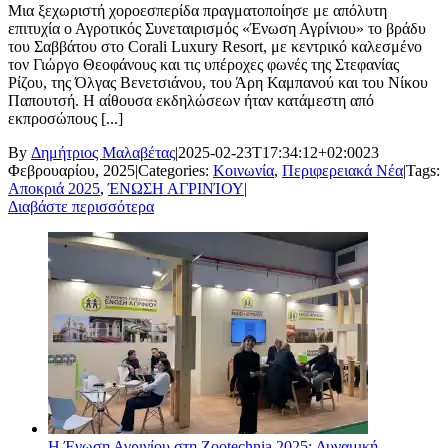
Μια ξεχωριστή χοροεσπερίδα πραγματοποίησε με απόλυτη
επιτυχία ο Αγροτικός Συνεταιρισμός «Ένωση Αγρίνιου» το βράδυ
του Σαββάτου στο Corali Luxury Resort, με κεντρικό καλεσμένο
τον Γιώργο Θεοφάνους και τις υπέροχες φωνές της Στεφανίας
Ρίζου, της Όλγας Βενετσιάνου, του Άρη Καμπανού και του Νίκου
Παπουτσή. Η αίθουσα εκδηλώσεων ήταν κατάμεστη από
εκπροσώπους [...]
By
Δημήτριος Μαλαβέτας
|
2025-02-23T17:34:12+02:00
23
Φεβρουαρίου, 2025
|
Categories:
Κοινωνία
,
Περιφερειακά Νέα
|
Tags:
Αποκριά 2025
,
ΈΝΩΣΗ ΑΓΡΙΝΊΟΥ
|
Διαβάστε περισσότερα
H Ένωση Αγρινίου στη Zootechnia 2025: Δυναμική