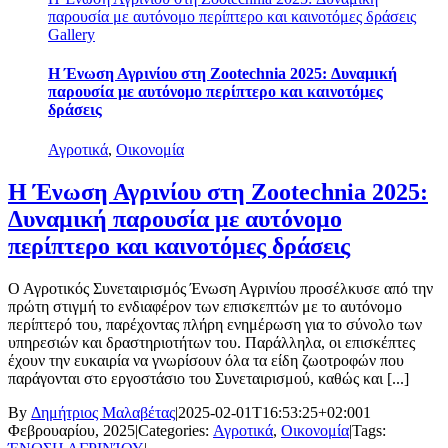
παρουσία με αυτόνομο περίπτερο και καινοτόμες δράσεις
Gallery
H Ένωση Αγρινίου στη Zootechnia 2025: Δυναμική
παρουσία με αυτόνομο περίπτερο και καινοτόμες
δράσεις
Αγροτικά
,
Οικονομία
H Ένωση Αγρινίου στη Zootechnia 2025:
Δυναμική παρουσία με αυτόνομο
περίπτερο και καινοτόμες δράσεις
Ο Αγροτικός Συνεταιρισμός Ένωση Αγρινίου προσέλκυσε από την
πρώτη στιγμή το ενδιαφέρον των επισκεπτών με το αυτόνομο
περίπτερό του, παρέχοντας πλήρη ενημέρωση για το σύνολο των
υπηρεσιών και δραστηριοτήτων του. Παράλληλα, οι επισκέπτες
έχουν την ευκαιρία να γνωρίσουν όλα τα είδη ζωοτροφών που
παράγονται στο εργοστάσιο του Συνεταιρισμού, καθώς και [...]
By
Δημήτριος Μαλαβέτας
|
2025-02-01T16:53:25+02:00
1
Φεβρουαρίου, 2025
|
Categories:
Αγροτικά
,
Οικονομία
|
Tags: