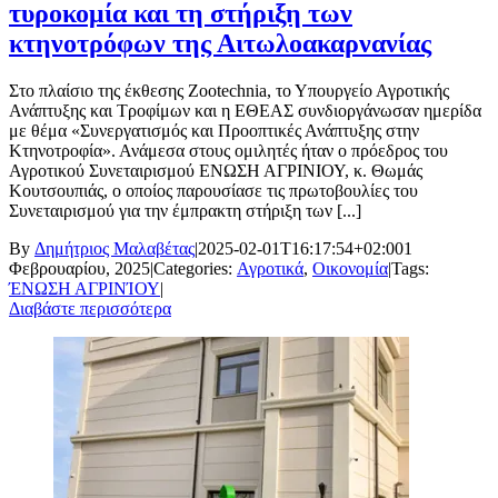
τυροκομία και τη στήριξη των
κτηνοτρόφων της Αιτωλοακαρνανίας
Στο πλαίσιο της έκθεσης Zootechnia, το Υπουργείο Αγροτικής
Ανάπτυξης και Τροφίμων και η ΕΘΕΑΣ συνδιοργάνωσαν ημερίδα
με θέμα «Συνεργατισμός και Προοπτικές Ανάπτυξης στην
Κτηνοτροφία». Ανάμεσα στους ομιλητές ήταν ο πρόεδρος του
Αγροτικού Συνεταιρισμού ΕΝΩΣΗ ΑΓΡΙΝΙΟΥ, κ. Θωμάς
Κουτσουπιάς, ο οποίος παρουσίασε τις πρωτοβουλίες του
Συνεταιρισμού για την έμπρακτη στήριξη των [...]
By
Δημήτριος Μαλαβέτας
|
2025-02-01T16:17:54+02:00
1
Φεβρουαρίου, 2025
|
Categories:
Αγροτικά
,
Οικονομία
|
Tags:
ΈΝΩΣΗ ΑΓΡΙΝΊΟΥ
|
Διαβάστε περισσότερα