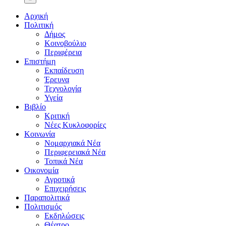
Αρχική
Πολιτική
Δήμος
Κοινοβούλιο
Περιφέρεια
Επιστήμη
Εκπαίδευση
Έρευνα
Τεχνολογία
Υγεία
Βιβλίο
Κριτική
Νέες Κυκλοφορίες
Κοινωνία
Νομαρχιακά Νέα
Περιφερειακά Νέα
Τοπικά Νέα
Οικονομία
Αγροτικά
Επιχειρήσεις
Παραπολιτικά
Πολιτισμός
Εκδηλώσεις
Θέατρο