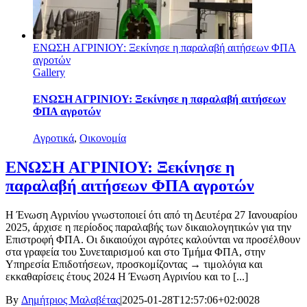
ΕΝΩΣΗ ΑΓΡΙΝΙΟΥ: Ξεκίνησε η παραλαβή αιτήσεων ΦΠΑ
αγροτών
Gallery
ΕΝΩΣΗ ΑΓΡΙΝΙΟΥ: Ξεκίνησε η παραλαβή αιτήσεων
ΦΠΑ αγροτών
Αγροτικά
,
Οικονομία
ΕΝΩΣΗ ΑΓΡΙΝΙΟΥ: Ξεκίνησε η
παραλαβή αιτήσεων ΦΠΑ αγροτών
Η Ένωση Αγρινίου γνωστοποιεί ότι από τη Δευτέρα 27 Ιανουαρίου
2025, άρχισε η περίοδος παραλαβής των δικαιολογητικών για την
Επιστροφή ΦΠΑ. Οι δικαιούχοι αγρότες καλούνται να προσέλθουν
στα γραφεία του Συνεταιρισμού και στο Τμήμα ΦΠΑ, στην
Υπηρεσία Επιδοτήσεων, προσκομίζοντας → τιμολόγια και
εκκαθαρίσεις έτους 2024 Η Ένωση Αγρινίου και το [...]
By
Δημήτριος Μαλαβέτας
|
2025-01-28T12:57:06+02:00
28