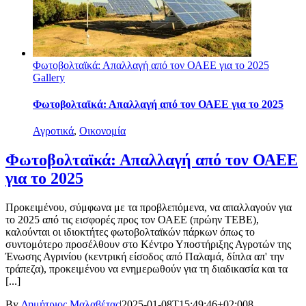
Φωτοβολταϊκά: Απαλλαγή από τον ΟΑΕΕ για το 2025
Gallery
Φωτοβολταϊκά: Απαλλαγή από τον ΟΑΕΕ για το 2025
Αγροτικά
,
Οικονομία
Φωτοβολταϊκά: Απαλλαγή από τον ΟΑΕΕ
για το 2025
Προκειμένου, σύμφωνα με τα προβλεπόμενα, να απαλλαγούν για
το 2025 από τις εισφορές προς τον ΟΑΕΕ (πρώην ΤΕΒΕ),
καλούνται οι ιδιοκτήτες φωτοβολταϊκών πάρκων όπως το
συντομότερο προσέλθουν στο Κέντρο Υποστήριξης Αγροτών της
Ένωσης Αγρινίου (κεντρική είσοδος από Παλαμά, δίπλα απ' την
τράπεζα), προκειμένου να ενημερωθούν για τη διαδικασία και τα
[...]
By
Δημήτριος Μαλαβέτας
|
2025-01-08T15:49:46+02:00
8