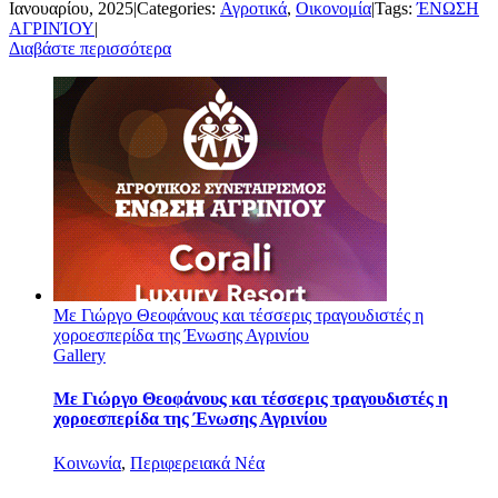
Ιανουαρίου, 2025
|
Categories:
Αγροτικά
,
Οικονομία
|
Tags:
ΈΝΩΣΗ
ΑΓΡΙΝΊΟΥ
|
Διαβάστε περισσότερα
Με Γιώργο Θεοφάνους και τέσσερις τραγουδιστές η
χοροεσπερίδα της Ένωσης Αγρινίου
Gallery
Με Γιώργο Θεοφάνους και τέσσερις τραγουδιστές η
χοροεσπερίδα της Ένωσης Αγρινίου
Κοινωνία
,
Περιφερειακά Νέα