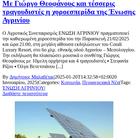
Με Γιώργο Θεοφάνους και τέσσερις
τραγουδιστές η χοροεσπερίδα της Ένωσης
Αγρινίου
Ο Αγροτικός Συνεταιρισμός ΕΝΩΣΗ ΑΓΡΙΝΙΟΥ πραγματοποιεί
την καθιερωμένη χοροεσπερίδα του την Παρασκευή 21/02/2025
και ώρα 21:00, στη μεγάλη αίθουσα εκδηλώσεων του Corali
Luxury Resort, στο 6ο χλμ. εθνικής οδού Αγρινίου – Μεσολογγίου.
Την εκδήλωση θα πλαισιώσει μουσικά ο συνθέτης Γιώργος
Θεοφάνους με 10μελη ορχήστρα και 4 τραγουδιστές ▪ Στεφανία
Ρίζου ▪ Όλγα Βενετσιάνου [...]
By
Δημήτριος Μαλαβέτας
|
2025-01-20T14:32:58+02:00
20
Ιανουαρίου, 2025
|
Categories:
Κοινωνία
,
Περιφερειακά Νέα
|
Tags:
ΈΝΩΣΗ ΑΓΡΙΝΊΟΥ
|
Διαβάστε περισσότερα