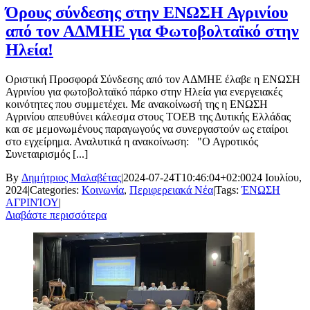
Όρους σύνδεσης στην ΕΝΩΣΗ Αγρινίου
από τον ΑΔΜΗΕ για Φωτοβολταϊκό στην
Ηλεία!
Οριστική Προσφορά Σύνδεσης από τον ΑΔΜΗΕ έλαβε η ΕΝΩΣΗ
Αγρινίου για φωτοβολταϊκό πάρκο στην Ηλεία για ενεργειακές
κοινότητες που συμμετέχει. Με ανακοίνωσή της η ΕΝΩΣΗ
Αγρινίου απευθύνει κάλεσμα στους ΤΟΕΒ της Δυτικής Ελλάδας
και σε μεμονωμένους παραγωγούς να συνεργαστούν ως εταίροι
στο εγχείρημα. Αναλυτικά η ανακοίνωση: "Ο Αγροτικός
Συνεταιρισμός [...]
By
Δημήτριος Μαλαβέτας
|
2024-07-24T10:46:04+02:00
24 Ιουλίου,
2024
|
Categories:
Κοινωνία
,
Περιφερειακά Νέα
|
Tags:
ΈΝΩΣΗ
ΑΓΡΙΝΊΟΥ
|
Διαβάστε περισσότερα