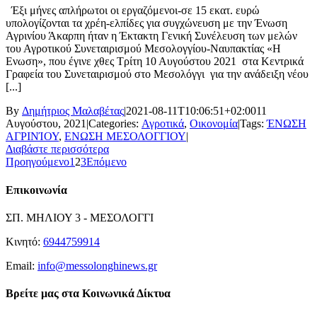
Έξι μήνες απλήρωτοι οι εργαζόμενοι-σε 15 εκατ. ευρώ
υπολογίζονται τα χρέη-ελπίδες για συγχώνευση με την Ένωση
Αγρινίου Άκαρπη ήταν η Έκτακτη Γενική Συνέλευση των μελών
του Αγροτικού Συνεταιρισμού Μεσολογγίου-Ναυπακτίας «Η
Ενωση», που έγινε χθες Τρίτη 10 Αυγούστου 2021 στα Κεντρικά
Γραφεία του Συνεταιρισμού στο Μεσολόγγι για την ανάδειξη νέου
[...]
By
Δημήτριος Μαλαβέτας
|
2021-08-11T10:06:51+02:00
11
Αυγούστου, 2021
|
Categories:
Αγροτικά
,
Οικονομία
|
Tags:
ΈΝΩΣΗ
ΑΓΡΙΝΊΟΥ
,
ΕΝΩΣΗ ΜΕΣΟΛΟΓΓΙΟΥ
|
Διαβάστε περισσότερα
Προηγούμενο
1
2
3
Επόμενο
Επικοινωνία
ΣΠ. ΜΗΛΙΟΥ 3 - ΜΕΣΟΛΟΓΓΙ
Κινητό:
6944759914
Email:
info@messolonghinews.gr
Βρείτε μας στα Κοινωνικά Δίκτυα