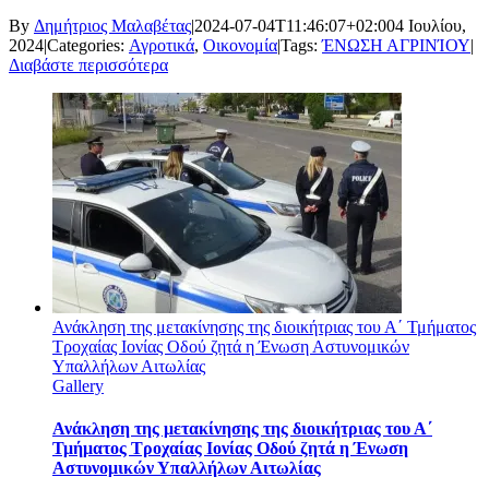
By
Δημήτριος Μαλαβέτας
|
2024-07-04T11:46:07+02:00
4 Ιουλίου,
2024
|
Categories:
Αγροτικά
,
Οικονομία
|
Tags:
ΈΝΩΣΗ ΑΓΡΙΝΊΟΥ
|
Διαβάστε περισσότερα
Ανάκληση της μετακίνησης της διοικήτριας του Α΄ Τμήματος
Τροχαίας Ιονίας Οδού ζητά η Ένωση Αστυνομικών
Υπαλλήλων Αιτωλίας
Gallery
Ανάκληση της μετακίνησης της διοικήτριας του Α΄
Τμήματος Τροχαίας Ιονίας Οδού ζητά η Ένωση
Αστυνομικών Υπαλλήλων Αιτωλίας