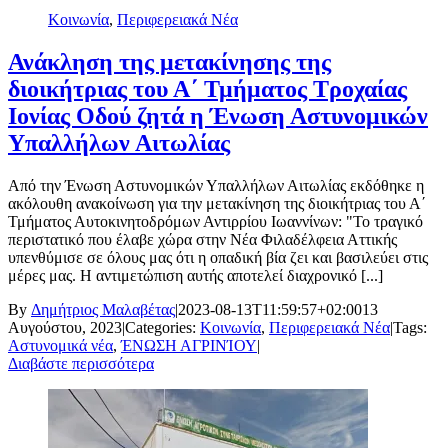
Κοινωνία
,
Περιφερειακά Νέα
Ανάκληση της μετακίνησης της
διοικήτριας του Α΄ Τμήματος Τροχαίας
Ιονίας Οδού ζητά η Ένωση Αστυνομικών
Υπαλλήλων Αιτωλίας
Από την Ένωση Αστυνομικών Υπαλλήλων Αιτωλίας εκδόθηκε η
ακόλουθη ανακοίνωση για την μετακίνηση της διοικήτριας του Α΄
Τμήματος Αυτοκινητοδρόμων Αντιρρίου Ιωαννίνων: "Το τραγικό
περιστατικό που έλαβε χώρα στην Νέα Φιλαδέλφεια Αττικής
υπενθύμισε σε όλους μας ότι η οπαδική βία ζει και βασιλεύει στις
μέρες μας. Η αντιμετώπιση αυτής αποτελεί διαχρονικό [...]
By
Δημήτριος Μαλαβέτας
|
2023-08-13T11:59:57+02:00
13
Αυγούστου, 2023
|
Categories:
Κοινωνία
,
Περιφερειακά Νέα
|
Tags:
Αστυνομικά νέα
,
ΈΝΩΣΗ ΑΓΡΙΝΊΟΥ
|
Διαβάστε περισσότερα