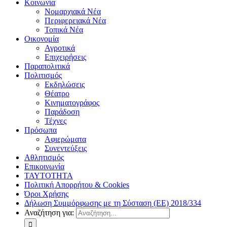
Κοινωνία
Νομαρχιακά Νέα
Περιφερειακά Νέα
Τοπικά Νέα
Οικονομία
Αγροτικά
Επιχειρήσεις
Παραπολιτικά
Πολιτισμός
Εκδηλώσεις
Θέατρο
Κινηματογράφος
Παράδοση
Τέχνες
Πρόσωπα
Αφιερώματα
Συνεντεύξεις
Αθλητισμός
Επικοινωνία
ΤΑΥΤΟΤΗΤΑ
Πολιτική Απορρήτου & Cookies
Όροι Χρήσης
Δήλωση Συμμόρφωσης με τη Σύσταση (ΕΕ) 2018/334
Αναζήτηση για: