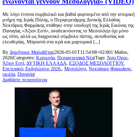
ενώνονται γεννούν Μεσολόγγια» (VIDEO)
Με λόγο έντονα συμβολικό και βαθιά φορτισμένο από την ιστορική
μνήμη της Ιεράς Πόλης, ο Περιφερειάρχης Δυτικής Ελλάδας
Νεκτάριος Φαρμάκης στάθηκε στην υποδοχή της Ιεράς Εικόνας της
Παναγίας «Άξιον Εστί», αναδεικνύοντας το Μεσολόγγι όχι μόνο
ως τόπο, αλλά ως διαχρονικό σύμβολο πίστης, αυτοθυσίας και
ελευθερίας. Μπροστά στα ιερά και μαρτυρικά [...]
By
Δημήτριος Μαλαβέτας
|
2026-05-01T11:54:08+02:00
1 Μαΐου,
2026
|
Categories:
Κοινωνία
,
Περιφερειακά Νέα
|
Tags:
Άγιο Όρος
,
Άξιον Εστί
,
ΔΥΤΙΚΗ ΕΛΛΑΔΑ
,
ΕΞΟΔΟΣ ΜΕΣΟΛΟΓΓΙΟΥ
,
Επετειακές Εκδηλώσεις 2026.
,
Μεσολόγγι
,
Νεκτάριος Φαρμάκης
,
ομιλία
,
Παναγία
|
Διαβάστε περισσότερα