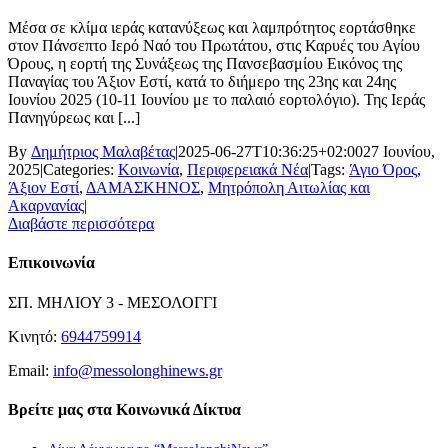
Μέσα σε κλίμα ιεράς κατανύξεως και λαμπρότητος εορτάσθηκε
στον Πάνσεπτο Ιερό Ναό του Πρωτάτου, στις Καρυές του Αγίου
Όρους, η εορτή της Συνάξεως της Πανσεβασμίου Εικόνος της
Παναγίας του Άξιον Εστί, κατά το διήμερο της 23ης και 24ης
Ιουνίου 2025 (10-11 Ιουνίου με το παλαιό εορτολόγιο). Της Ιεράς
Πανηγύρεως και [...]
By
Δημήτριος Μαλαβέτας
|
2025-06-27T10:36:25+02:00
27 Ιουνίου,
2025
|
Categories:
Κοινωνία
,
Περιφερειακά Νέα
|
Tags:
Άγιο Όρος
,
Άξιον Εστί
,
ΔΑΜΑΣΚΗΝΟΣ
,
Μητρόπολη Αιτωλίας και
Ακαρνανίας
|
Διαβάστε περισσότερα
Επικοινωνία
ΣΠ. ΜΗΛΙΟΥ 3 - ΜΕΣΟΛΟΓΓΙ
Κινητό:
6944759914
Email:
info@messolonghinews.gr
Βρείτε μας στα Κοινωνικά Δίκτυα