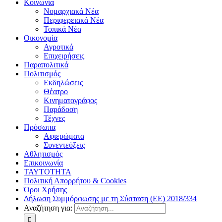
Κοινωνία
Νομαρχιακά Νέα
Περιφερειακά Νέα
Τοπικά Νέα
Οικονομία
Αγροτικά
Επιχειρήσεις
Παραπολιτικά
Πολιτισμός
Εκδηλώσεις
Θέατρο
Κινηματογράφος
Παράδοση
Τέχνες
Πρόσωπα
Αφιερώματα
Συνεντεύξεις
Αθλητισμός
Επικοινωνία
ΤΑΥΤΟΤΗΤΑ
Πολιτική Απορρήτου & Cookies
Όροι Χρήσης
Δήλωση Συμμόρφωσης με τη Σύσταση (ΕΕ) 2018/334
Αναζήτηση για: