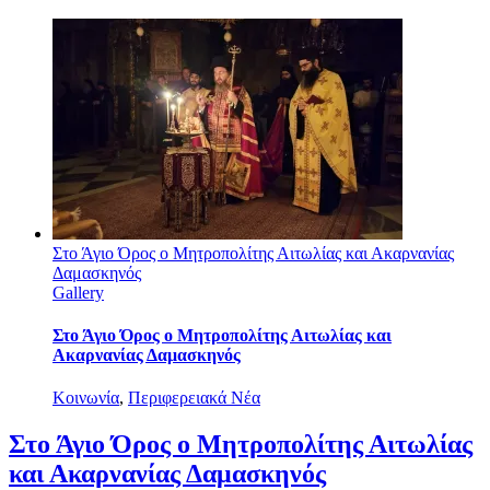
Στο Άγιο Όρος ο Μητροπολίτης Αιτωλίας και Ακαρνανίας
Δαμασκηνός
Gallery
Στο Άγιο Όρος ο Μητροπολίτης Αιτωλίας και
Ακαρνανίας Δαμασκηνός
Κοινωνία
,
Περιφερειακά Νέα
Στο Άγιο Όρος ο Μητροπολίτης Αιτωλίας
και Ακαρνανίας Δαμασκηνός