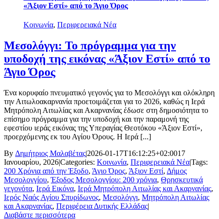
«Άξιον Εστί» από το Άγιο Όρος
Κοινωνία
,
Περιφερειακά Νέα
Μεσολόγγι: Το πρόγραμμα για την
υποδοχή της εικόνας «Άξιον Εστί» από το
Άγιο Όρος
Ένα κορυφαίο πνευματικό γεγονός για το Μεσολόγγι και ολόκληρη
την Αιτωλοακαρνανία προετοιμάζεται για το 2026, καθώς η Ιερά
Μητρόπολη Αιτωλίας και Ακαρνανίας έδωσε στη δημοσιότητα το
επίσημο πρόγραμμα για την υποδοχή και την παραμονή της
εφεστίου ιεράς εικόνας της Υπεραγίας Θεοτόκου «Άξιον Εστί»,
προερχόμενης εκ του Αγίου Όρους. Η Ιερά [...]
By
Δημήτριος Μαλαβέτας
|
2026-01-17T16:12:25+02:00
17
Ιανουαρίου, 2026
|
Categories:
Κοινωνία
,
Περιφερειακά Νέα
|
Tags:
200 Χρόνια από την Έξοδο
,
Άγιο Όρος
,
Άξιον Εστί
,
Δήμος
Μεσολογγίου
,
Έξοδος Μεσολογγίου: 200 χρόνια
,
Θρησκευτικά
γεγονότα
,
Ιερά Εικόνα
,
Ιερά Μητρόπολη Αιτωλίας και Ακαρνανίας
,
Ιερός Ναός Αγίου Σπυρίδωνος
,
Μεσολόγγι
,
Μητρόπολη Αιτωλίας
και Ακαρνανίας
,
Περιφέρεια Δυτικής Ελλάδας
|
Διαβάστε περισσότερα