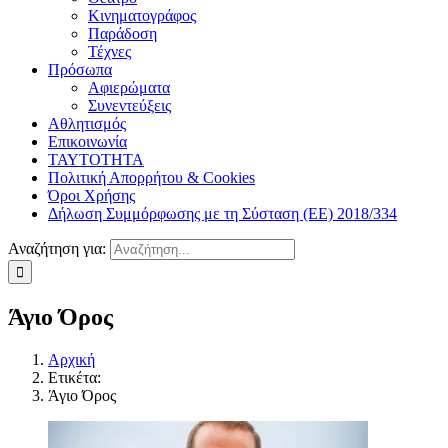
Κινηματογράφος
Παράδοση
Τέχνες
Πρόσωπα
Αφιερώματα
Συνεντεύξεις
Αθλητισμός
Επικοινωνία
ΤΑΥΤΟΤΗΤΑ
Πολιτική Απορρήτου & Cookies
Όροι Χρήσης
Δήλωση Συμμόρφωσης με τη Σύσταση (ΕΕ) 2018/334
Αναζήτηση για:
Άγιο Όρος
Αρχική
Ετικέτα:
Άγιο Όρος