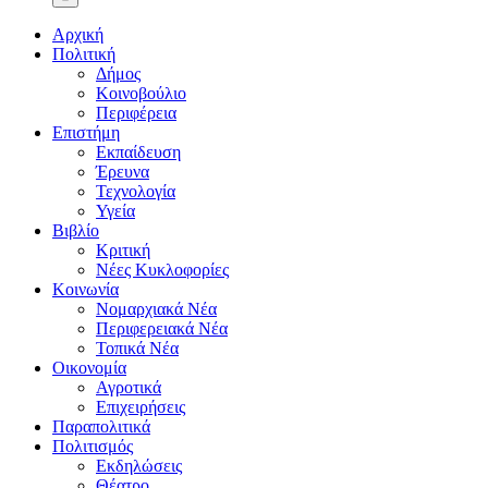
Αρχική
Πολιτική
Δήμος
Κοινοβούλιο
Περιφέρεια
Επιστήμη
Εκπαίδευση
Έρευνα
Τεχνολογία
Υγεία
Βιβλίο
Κριτική
Νέες Κυκλοφορίες
Κοινωνία
Νομαρχιακά Νέα
Περιφερειακά Νέα
Τοπικά Νέα
Οικονομία
Αγροτικά
Επιχειρήσεις
Παραπολιτικά
Πολιτισμός
Εκδηλώσεις
Θέατρο