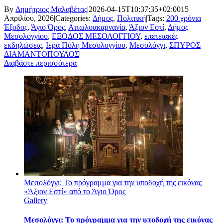
By
Δημήτριος Μαλαβέτας
|
2026-04-15T10:37:35+02:00
15
Απριλίου, 2026
|
Categories:
Δήμος
,
Πολιτική
|
Tags:
200 χρόνια
Έξοδος
,
Άγιο Όρος
,
Αιτωλοακαρνανία
,
Άξιον Εστί
,
Δήμος
Μεσολογγίου
,
ΕΞΟΔΟΣ ΜΕΣΟΛΟΓΓΙΟΥ
,
επετειακές
εκδηλώσεις
,
Ιερά Πόλη Μεσολογγίου
,
Μεσολόγγι
,
ΣΠΥΡΟΣ
ΔΙΑΜΑΝΤΟΠΟΥΛΟΣ
|
Διαβάστε περισσότερα
Μεσολόγγι: Το πρόγραμμα για την υποδοχή της εικόνας
«Άξιον Εστί» από το Άγιο Όρος
Gallery
Μεσολόγγι: Το πρόγραμμα για την υποδοχή της εικόνας