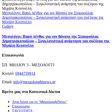
Μεσολόγγι: Βαρύ πένθος για τον θάνατο της Σταυρούλας
Δημητρακοπούλου – Συγκλονιστική ανάρτηση του συζύγου της
Μιχάλη Κιτσινέλη
Gallery
Μεσολόγγι: Βαρύ πένθος για τον θάνατο της Σταυρούλας
Δημητρακοπούλου – Συγκλονιστική ανάρτηση του συζύγου της
Μιχάλη Κιτσινέλη
Επικοινωνία
ΣΠ. ΜΗΛΙΟΥ 3 - ΜΕΣΟΛΟΓΓΙ
Κινητό:
6944759914
Email:
info@messolonghinews.gr
Βρείτε μας στα Κοινωνικά Δίκτυα
Λίγα Λόγια για το “MessolonghiNews”
Επικοινωνία
ΤΑΥΤΟΤΗΤΑ