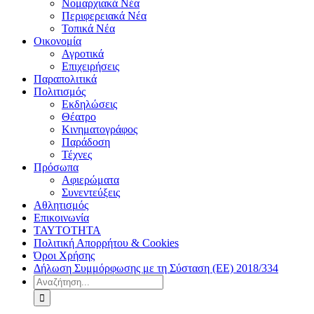
Νομαρχιακά Νέα
Περιφερειακά Νέα
Τοπικά Νέα
Οικονομία
Αγροτικά
Επιχειρήσεις
Παραπολιτικά
Πολιτισμός
Εκδηλώσεις
Θέατρο
Κινηματογράφος
Παράδοση
Τέχνες
Πρόσωπα
Αφιερώματα
Συνεντεύξεις
Αθλητισμός
Επικοινωνία
ΤΑΥΤΟΤΗΤΑ
Πολιτική Απορρήτου & Cookies
Όροι Χρήσης
Δήλωση Συμμόρφωσης με τη Σύσταση (ΕΕ) 2018/334
Αναζήτηση
για: