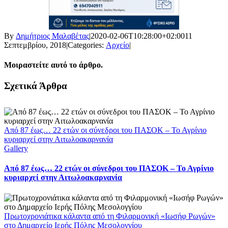
By
Δημήτριος Μαλαβέτας
|
2020-02-06T10:28:00+02:00
11
Σεπτεμβρίου, 2018
|
Categories:
Αρχείο
|
Μοιραστείτε αυτό το άρθρο.
Facebook
X
LinkedIn
WhatsApp
Email
Σχετικά Άρθρα
Από 87 έως… 22 ετών οι σύνεδροι του ΠΑΣΟΚ – Το Αγρίνιο
κυριαρχεί στην Αιτωλοακαρνανία
Gallery
Από 87 έως… 22 ετών οι σύνεδροι του ΠΑΣΟΚ – Το Αγρίνιο
κυριαρχεί στην Αιτωλοακαρνανία
Πρωτοχρονιάτικα κάλαντα από τη Φιλαρμονική «Ιωσήφ Ρωγών»
στο Δημαρχείο Ιερής Πόλης Μεσολογγίου