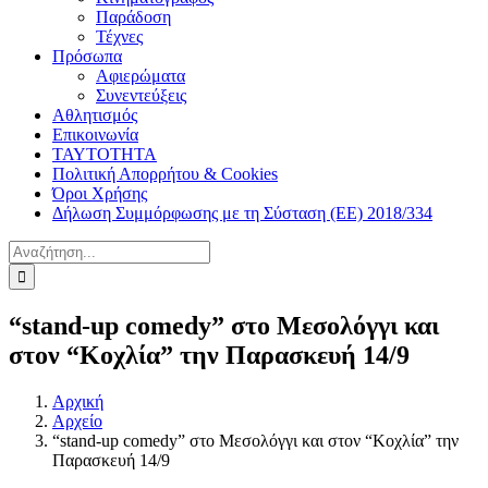
Παράδοση
Τέχνες
Πρόσωπα
Αφιερώματα
Συνεντεύξεις
Αθλητισμός
Επικοινωνία
ΤΑΥΤΟΤΗΤΑ
Πολιτική Απορρήτου & Cookies
Όροι Χρήσης
Δήλωση Συμμόρφωσης με τη Σύσταση (ΕΕ) 2018/334
Αναζήτηση
για:
“stand-up comedy” στο Μεσολόγγι και
στον “Κοχλία” την Παρασκευή 14/9
Αρχική
Αρχείο
“stand-up comedy” στο Μεσολόγγι και στον “Κοχλία” την
Παρασκευή 14/9