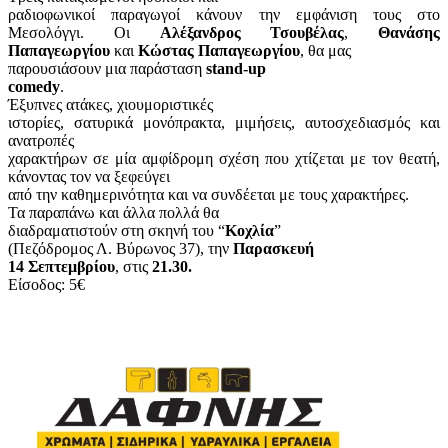
ραδιοφωνικοί παραγωγοί κάνουν την εμφάνιση τους στο
Μεσολόγγι. Οι
Αλέξανδρος Τσουβέλας
,
Θανάσης
Παπαγεωργίου
και
Κώστας Παπαγεωργίου
, θα μας
παρουσιάσουν μια παράσταση
stand-up
comedy
.
Έξυπνες ατάκες, χιουμοριστικές
ιστορίες, σατυρικά μονόπρακτα, μιμήσεις, αυτοσχεδιασμός και
ανατροπές
χαρακτήρων σε μία αμφίδρομη σχέση που χτίζεται με τον θεατή,
κάνοντας τον να ξεφεύγει
από την καθημερινότητα και να συνδέεται με τους χαρακτήρες.
Τα παραπάνω και άλλα πολλά θα
διαδραματιστούν στη σκηνή του “
Κοχλία
”
(Πεζόδρομος Λ. Βύρωνος 37), την
Παρασκευή
14 Σεπτεμβρίου
, στις
21.30.
Είσοδος: 5€