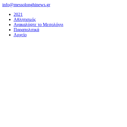
Μετάβαση
info@messolonghinews.gr
στο
2021
περιεχόμενο
Αθλητισμός
Ανακαλύψτε το Μεσολόγγι
Παραπολιτικά
Αρχείο