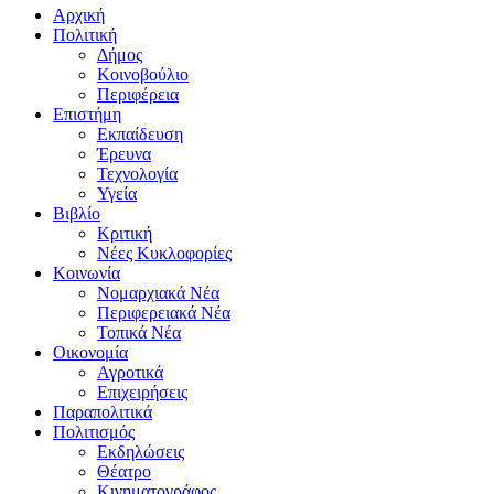
Αρχική
Πολιτική
Δήμος
Κοινοβούλιο
Περιφέρεια
Επιστήμη
Εκπαίδευση
Έρευνα
Τεχνολογία
Υγεία
Βιβλίο
Κριτική
Νέες Κυκλοφορίες
Κοινωνία
Νομαρχιακά Νέα
Περιφερειακά Νέα
Τοπικά Νέα
Οικονομία
Αγροτικά
Επιχειρήσεις
Παραπολιτικά
Πολιτισμός
Εκδηλώσεις
Θέατρο
Κινηματογράφος