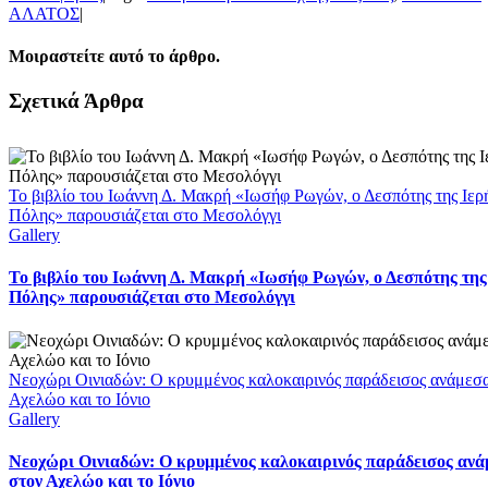
ΑΛΑΤΟΣ
|
Μοιραστείτε αυτό το άρθρο.
Facebook
X
LinkedIn
WhatsApp
Email
Σχετικά Άρθρα
Το βιβλίο του Ιωάννη Δ. Μακρή «Ιωσήφ Ρωγών, ο Δεσπότης της Ιερ
Πόλης» παρουσιάζεται στο Μεσολόγγι
Gallery
Το βιβλίο του Ιωάννη Δ. Μακρή «Ιωσήφ Ρωγών, ο Δεσπότης της
Πόλης» παρουσιάζεται στο Μεσολόγγι
Νεοχώρι Οινιαδών: Ο κρυμμένος καλοκαιρινός παράδεισος ανάμεσ
Αχελώο και το Ιόνιο
Gallery
Νεοχώρι Οινιαδών: Ο κρυμμένος καλοκαιρινός παράδεισος αν
στον Αχελώο και το Ιόνιο