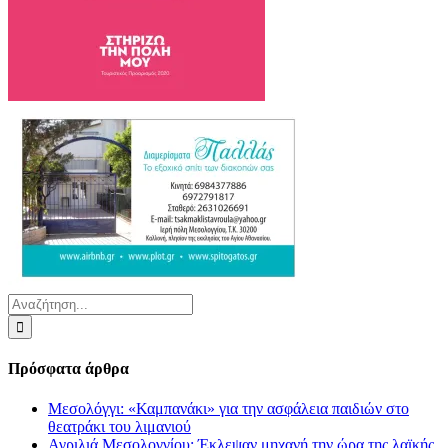
Αναζήτηση
για:
Πρόσφατα άρθρα
Μεσολόγγι: «Καμπανάκι» για την ασφάλεια παιδιών στο
θεατράκι του λιμανιού
Αγριλιά Μεσολογγίου: Έκλεψαν μηχανή την ώρα της λαϊκής