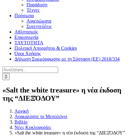
Παράδοση
Τέχνες
Πρόσωπα
Αφιερώματα
Συνεντεύξεις
Αθλητισμός
Επικοινωνία
ΤΑΥΤΟΤΗΤΑ
Πολιτική Απορρήτου & Cookies
Όροι Χρήσης
Δήλωση Συμμόρφωσης με τη Σύσταση (ΕΕ) 2018/334
Αναζήτηση
για:
«Salt the white treasure» η νέα έκδοση
της “ΔΙΕΞΌΔΟΥ”
Αρχική
Ανακαλύψτε το Μεσολόγγι
Βιβλίο
Νέες Κυκλοφορίες
«Salt the white treasure» η νέα έκδοση της “ΔΙΕΞΌΔΟΥ”