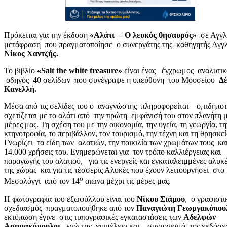
Πρόκειται για την έκδοση
«Αλάτι – Ο λευκός θησαυρός»
σε Αγγλ
μετάφραση που πραγματοποίησε ο συνεργάτης της καθηγητής Αγγ
Νίκος Χαντζής.
Το βιβλίο
«
Salt
the
white
treasure
»
είναι ένας έγχρωμος αναλυτικ
οδηγός 40 σελίδων που συνέγραψε η υπεύθυνη του Μουσείου
Δ
Κανελλή.
Μέσα από τις σελίδες του ο αναγνώστης πληροφορείται ο,τιδήποτ
σχετίζεται με το αλάτι από την πρώτη εμφάνισή του στον πλανήτη μ
μέρες μας. Τη σχέση του με την οικονομία, την υγεία, τη γεωργία, τη
κτηνοτροφία, το περιβάλλον, τον τουρισμό, την τέχνη και τη θρησκεί
Γνωρίζει τα είδη των αλατιών, την ποικιλία των χρωμάτων τους και
14.000 χρήσεις του. Ενημερώνεται για τον τρόπο καλλιέργειας και
παραγωγής του αλατιού, για τις ενεργείς και εγκαταλειμμένες αλυκ
της χώρας και για τις τέσσερις Αλυκές που έχουν λειτουργήσει στο
ο
Μεσολόγγι από τον 14
αιώνα μέχρι τις μέρες μας.
Η φωτογραφία του εξωφύλλου είναι του
Νίκου Σιάμου
, ο γραφιστ
σχεδιασμός πραγματοποιήθηκε από τον
Παναγιώτη Γεωργακόπου
εκτύπωση έγινε στις τυπογραφικές εγκαταστάσεις των
Αδελφών
Ασημακόπουλοι
, ενώ την επιμέλεια και συντονισμό της εκδόσε