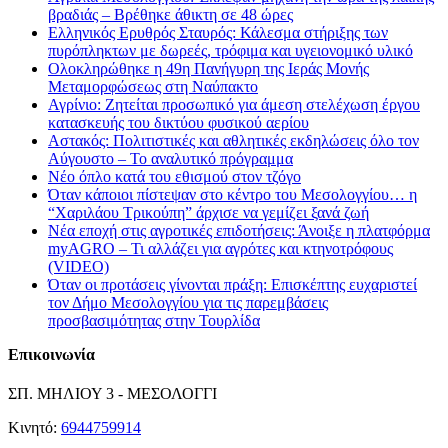
βραδιάς – Βρέθηκε άθικτη σε 48 ώρες
Ελληνικός Ερυθρός Σταυρός: Κάλεσμα στήριξης των
πυρόπληκτων με δωρεές, τρόφιμα και υγειονομικό υλικό
Ολοκληρώθηκε η 49η Πανήγυρη της Ιεράς Μονής
Μεταμορφώσεως στη Ναύπακτο
Αγρίνιο: Ζητείται προσωπικό για άμεση στελέχωση έργου
κατασκευής του δικτύου φυσικού αερίου
Αστακός: Πολιτιστικές και αθλητικές εκδηλώσεις όλο τον
Αύγουστο – Το αναλυτικό πρόγραμμα
Νέο όπλο κατά του εθισμού στον τζόγο
Όταν κάποιοι πίστεψαν στο κέντρο του Μεσολογγίου… η
“Χαριλάου Τρικούπη” άρχισε να γεμίζει ξανά ζωή
Νέα εποχή στις αγροτικές επιδοτήσεις: Άνοιξε η πλατφόρμα
myAGRO – Τι αλλάζει για αγρότες και κτηνοτρόφους
(VIDEO)
Όταν οι προτάσεις γίνονται πράξη: Επισκέπτης ευχαριστεί
τον Δήμο Μεσολογγίου για τις παρεμβάσεις
προσβασιμότητας στην Τουρλίδα
Επικοινωνία
ΣΠ. ΜΗΛΙΟΥ 3 - ΜΕΣΟΛΟΓΓΙ
Κινητό:
6944759914