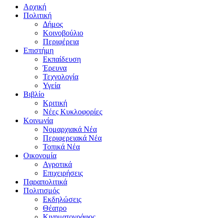
Αρχική
Πολιτική
Δήμος
Κοινοβούλιο
Περιφέρεια
Επιστήμη
Εκπαίδευση
Έρευνα
Τεχνολογία
Υγεία
Βιβλίο
Κριτική
Νέες Κυκλοφορίες
Κοινωνία
Νομαρχιακά Νέα
Περιφερειακά Νέα
Τοπικά Νέα
Οικονομία
Αγροτικά
Επιχειρήσεις
Παραπολιτικά
Πολιτισμός
Εκδηλώσεις
Θέατρο
Κινηματογράφος