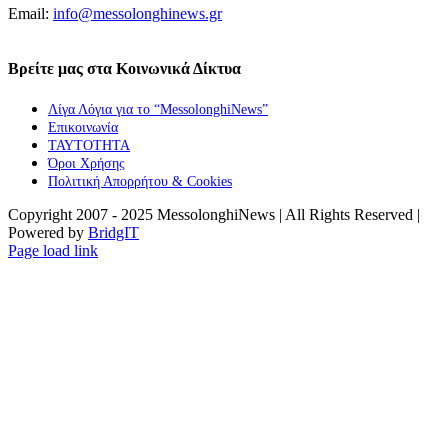
Email:
info@messolonghinews.gr
Βρείτε μας στα Κοινωνικά Δίκτυα
Λίγα Λόγια για το “MessolonghiNews”
Επικοινωνία
ΤΑΥΤΟΤΗΤΑ
Όροι Χρήσης
Πολιτική Απορρήτου & Cookies
Copyright 2007 - 2025 MessolonghiNews | All Rights Reserved |
Powered by
BridgIT
YouTube
Facebook
Instagram
Page load link
Go
to
Top