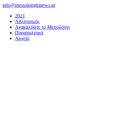
Μετάβαση
info@messolonghinews.gr
στο
2021
περιεχόμενο
Αθλητισμός
Ανακαλύψτε το Μεσολόγγι
Παραπολιτικά
Αρχείο