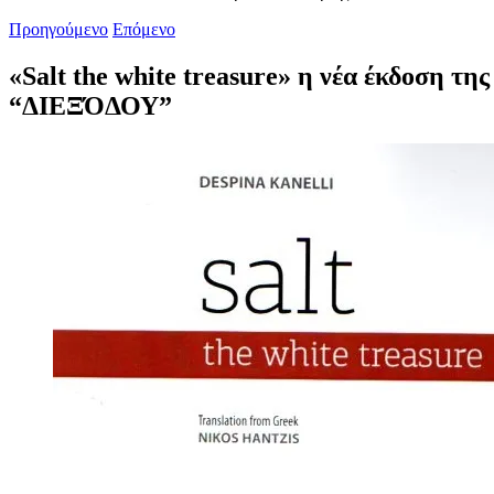
Προηγούμενο
Επόμενο
«Salt the white treasure» η νέα έκδοση της
“ΔΙΕΞΌΔΟΥ”
Προβολή
μεγαλύτερης
εικόνας