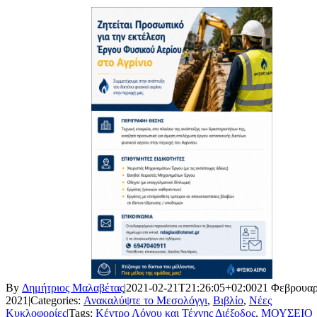
By
Δημήτριος Μαλαβέτας
|
2021-02-21T21:26:05+02:00
21 Φεβρουαρ
2021
|
Categories:
Ανακαλύψτε το Μεσολόγγι
,
Βιβλίο
,
Νέες
Κυκλοφορίες
|
Tags:
Κέντρο Λόγου και Τέχνης Διέξοδος
,
ΜΟΥΣΕΙΟ