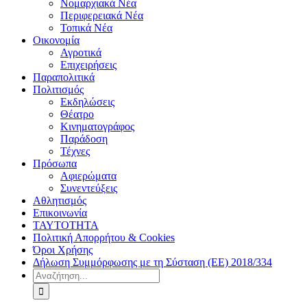
Νομαρχιακά Νέα
Περιφερειακά Νέα
Τοπικά Νέα
Οικονομία
Αγροτικά
Επιχειρήσεις
Παραπολιτικά
Πολιτισμός
Εκδηλώσεις
Θέατρο
Κινηματογράφος
Παράδοση
Τέχνες
Πρόσωπα
Αφιερώματα
Συνεντεύξεις
Αθλητισμός
Επικοινωνία
ΤΑΥΤΟΤΗΤΑ
Πολιτική Απορρήτου & Cookies
Όροι Χρήσης
Δήλωση Συμμόρφωσης με τη Σύσταση (ΕΕ) 2018/334
Αναζήτηση
για: