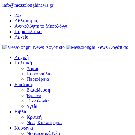
Μετάβαση
info@messolonghinews.gr
στο
2021
περιεχόμενο
Αθλητισμός
Ανακαλύψτε το Μεσολόγγι
Παραπολιτικά
Αρχείο
Αρχική
Πολιτική
Δήμος
Κοινοβούλιο
Περιφέρεια
Επιστήμη
Εκπαίδευση
Έρευνα
Τεχνολογία
Υγεία
Βιβλίο
Κριτική
Νέες Κυκλοφορίες
Κοινωνία
Νομαρχιακά Νέα