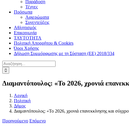
Παράδοση
Τέχνες
Πρόσωπα
Αφιερώματα
Συνεντεύξεις
Αθλητισμός
Επικοινωνία
ΤΑΥΤΟΤΗΤΑ
Πολιτική Απορρήτου & Cookies
Όροι Χρήσης
Δήλωση Συμμόρφωσης με τη Σύσταση (ΕΕ) 2018/334
Αναζήτηση
για:
Διαμαντόπουλος: «Το 2026, χρονιά επανεκ
Αρχική
Πολιτική
Δήμος
Διαμαντόπουλος: «Το 2026, χρονιά επανεκκίνησης και σύγχρ
Προηγούμενο
Επόμενο