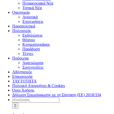
Περιφερειακά Νέα
Τοπικά Νέα
Οικονομία
Αγροτικά
Επιχειρήσεις
Παραπολιτικά
Πολιτισμός
Εκδηλώσεις
Θέατρο
Κινηματογράφος
Παράδοση
Τέχνες
Πρόσωπα
Αφιερώματα
Συνεντεύξεις
Αθλητισμός
Επικοινωνία
ΤΑΥΤΟΤΗΤΑ
Πολιτική Απορρήτου & Cookies
Όροι Χρήσης
Δήλωση Συμμόρφωσης με τη Σύσταση (ΕΕ) 2018/334
Αναζήτηση
για: