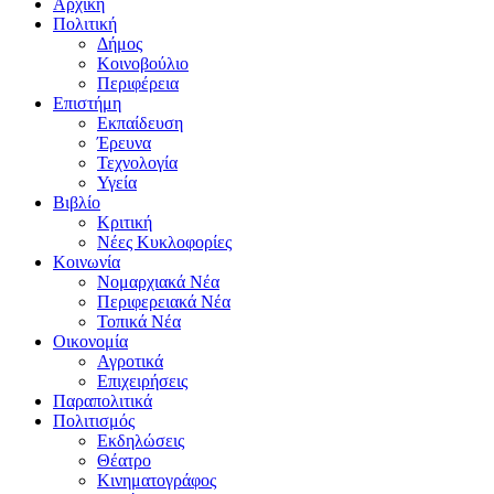
Αρχική
Πολιτική
Δήμος
Κοινοβούλιο
Περιφέρεια
Επιστήμη
Εκπαίδευση
Έρευνα
Τεχνολογία
Υγεία
Βιβλίο
Κριτική
Νέες Κυκλοφορίες
Κοινωνία
Νομαρχιακά Νέα
Περιφερειακά Νέα
Τοπικά Νέα
Οικονομία
Αγροτικά
Επιχειρήσεις
Παραπολιτικά
Πολιτισμός
Εκδηλώσεις
Θέατρο
Κινηματογράφος