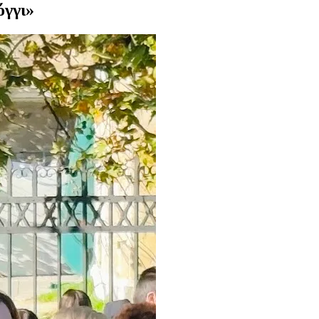
όγγι»