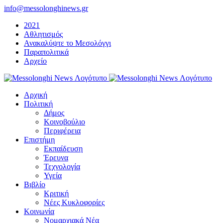
Μετάβαση
info@messolonghinews.gr
στο
2021
περιεχόμενο
Αθλητισμός
Ανακαλύψτε το Μεσολόγγι
Παραπολιτικά
Αρχείο
Αρχική
Πολιτική
Δήμος
Κοινοβούλιο
Περιφέρεια
Επιστήμη
Εκπαίδευση
Έρευνα
Τεχνολογία
Υγεία
Βιβλίο
Κριτική
Νέες Κυκλοφορίες
Κοινωνία
Νομαρχιακά Νέα