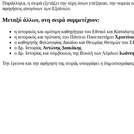
Παράλληλα, η σειρά εξετάζει την τύχη όσων επέζησαν, την πορεία τ
αφηγήσεις απογόνων των Εξοδιτών.
Μεταξύ άλλων, στη σειρά συμμετέχουν:
η ιστορικός και ομότιμη καθηγήτρια του Εθνικό και Καποδι
η ιστορικός και πρύτανις του Πάντειο Πανεπιστήμιο
Χριστίν
ο καθηγητής Φιλοσοφίας Δικαίου και Θεωρίας Θεσμών του
ο Δρ. Ιστορίας
Αντώνης Διακάκης
ο Δρ. Ιστορίας και σύμβουλος της Βουλή των Λόρδων
Ιωάννη
Την έρευνα και την αφήγηση της σειράς υπογράφει η δημοσιογράφο