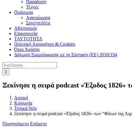
Παράδοση
Τέχνες
Πρόσωπα
Αφιερώματα
Συνεντεύξεις
Αθλητισμός
Επικοινωνία
ΤΑΥΤΟΤΗΤΑ
Πολιτική Απορρήτου & Cookies
Όροι Χρήσης
Δήλωση Συμμόρφωσης με τη Σύσταση (ΕΕ) 2018/334
Αναζήτηση
για:
Ξεκίνησε η σειρά podcast «Έξοδος 1826» 
Αρχική
Κοινωνία
Τοπικά Νέα
Ξεκίνησε η σειρά podcast «Έξοδος 1826» των “Φίλων της Λι
Προηγούμενο
Επόμενο