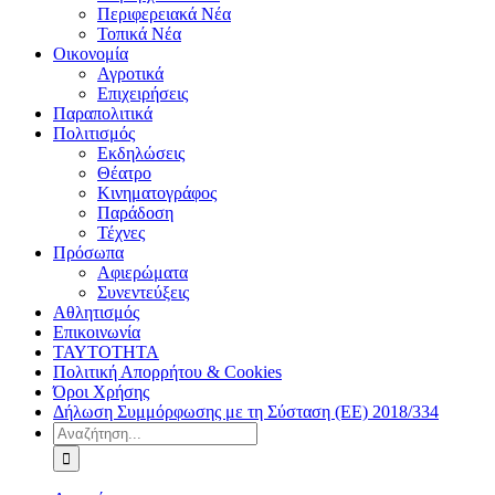
Περιφερειακά Νέα
Τοπικά Νέα
Οικονομία
Αγροτικά
Επιχειρήσεις
Παραπολιτικά
Πολιτισμός
Εκδηλώσεις
Θέατρο
Κινηματογράφος
Παράδοση
Τέχνες
Πρόσωπα
Αφιερώματα
Συνεντεύξεις
Αθλητισμός
Επικοινωνία
ΤΑΥΤΟΤΗΤΑ
Πολιτική Απορρήτου & Cookies
Όροι Χρήσης
Δήλωση Συμμόρφωσης με τη Σύσταση (ΕΕ) 2018/334
Αναζήτηση
για: