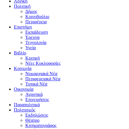
Αρχική
Πολιτική
Δήμος
Κοινοβούλιο
Περιφέρεια
Επιστήμη
Εκπαίδευση
Έρευνα
Τεχνολογία
Υγεία
Βιβλίο
Κριτική
Νέες Κυκλοφορίες
Κοινωνία
Νομαρχιακά Νέα
Περιφερειακά Νέα
Τοπικά Νέα
Οικονομία
Αγροτικά
Επιχειρήσεις
Παραπολιτικά
Πολιτισμός
Εκδηλώσεις
Θέατρο
Κινηματογράφος