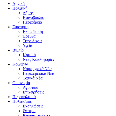
Αρχική
Πολιτική
Δήμος
Κοινοβούλιο
Περιφέρεια
Επιστήμη
Εκπαίδευση
Έρευνα
Τεχνολογία
Υγεία
Βιβλίο
Κριτική
Νέες Κυκλοφορίες
Κοινωνία
Νομαρχιακά Νέα
Περιφερειακά Νέα
Τοπικά Νέα
Οικονομία
Αγροτικά
Επιχειρήσεις
Παραπολιτικά
Πολιτισμός
Εκδηλώσεις
Θέατρο
Κινηματογράφος