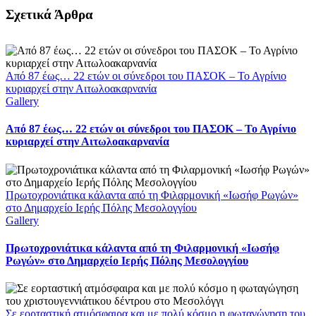
Facebook
X
LinkedIn
WhatsApp
Email
Σχετικά Άρθρα
Από 87 έως… 22 ετών οι σύνεδροι του ΠΑΣΟΚ – Το Αγρίνιο
κυριαρχεί στην Αιτωλοακαρνανία
Gallery
Από 87 έως… 22 ετών οι σύνεδροι του ΠΑΣΟΚ – Το Αγρίνιο
κυριαρχεί στην Αιτωλοακαρνανία
Πρωτοχρονιάτικα κάλαντα από τη Φιλαρμονική «Ιωσήφ Ρωγών»
στο Δημαρχείο Ιερής Πόλης Μεσολογγίου
Gallery
Πρωτοχρονιάτικα κάλαντα από τη Φιλαρμονική «Ιωσήφ
Ρωγών» στο Δημαρχείο Ιερής Πόλης Μεσολογγίου
Σε εορταστική ατμόσφαιρα και με πολύ κόσμο η φωταγώγηση του