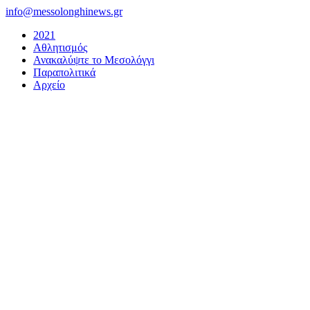
Μετάβαση
info@messolonghinews.gr
στο
2021
περιεχόμενο
Αθλητισμός
Ανακαλύψτε το Μεσολόγγι
Παραπολιτικά
Αρχείο