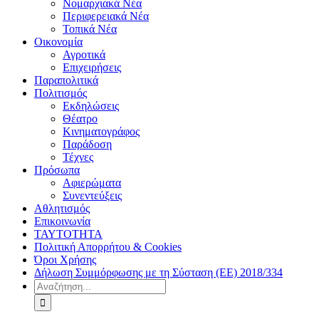
Νομαρχιακά Νέα
Περιφερειακά Νέα
Τοπικά Νέα
Οικονομία
Αγροτικά
Επιχειρήσεις
Παραπολιτικά
Πολιτισμός
Εκδηλώσεις
Θέατρο
Κινηματογράφος
Παράδοση
Τέχνες
Πρόσωπα
Αφιερώματα
Συνεντεύξεις
Αθλητισμός
Επικοινωνία
ΤΑΥΤΟΤΗΤΑ
Πολιτική Απορρήτου & Cookies
Όροι Χρήσης
Δήλωση Συμμόρφωσης με τη Σύσταση (ΕΕ) 2018/334
Αναζήτηση
για: