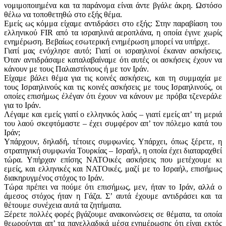
νομιμοποιημένα και τα παράνομα είναι άντε βγάλε άκρη. Ωστόσο
θέλω να τοποθετηθώ στο εξής θέμα.
Εμείς ως κόμμα είχαμε αντιδράσει στο εξής: Στην παραβίαση του
ελληνικού FIR από τα ισραηλινά αεροπλάνα, η οποία έγινε χωρίς
ενημέρωση. Βεβαίως εσωτερική ενημέρωση μπορεί να υπήρχε.
Γιατί μας ενόχλησε αυτό; Γιατί οι ισραηλινοί έκαναν ασκήσεις.
Όταν αντιδράσαμε καταλαβαίναμε ότι αυτές οι ασκήσεις έχουν να
κάνουν με τους Παλαιστίνιους ή με τον Ιράν.
Είχαμε βάλει θέμα για τις κοινές ασκήσεις, και τη συμμαχία με
τους Ισραηλινούς και τις κοινές ασκήσεις με τους Ισραηλινούς, οι
οποίες επισήμως έλέγαν ότι έχουν να κάνουν με πρόβα τζενεράλε
για το Ιράν.
Λέγαμε και εμείς γιατί ο ελληνικός λαός – γιατί εμείς απ’ τη μεριά
του λαού σκεφτόμαστε – έχει συμφέρον απ’ τον πόλεμο κατά του
Ιράν;
Υπάρχουν, δηλαδή, τέτοιες συμφωνίες. Υπάρχει, όπως ξέρετε, η
στρατηγική συμφωνία Τουρκίας – Ισραήλ, η οποία έχει διαταραχθεί
τώρα. Υπήρχαν επίσης ΝΑΤΟικές ασκήσεις που μετέχουμε κι
εμείς, και ελληνικές και ΝΑΤΟικές, μαζί με το Ισραήλ, επισήμως
διακηρυγμένος στόχος το Ιράν.
Τώρα πρέπει να πούμε ότι επισήμως, μεν, ήταν το Ιράν, αλλά ο
άμεσος στόχος ήταν η Γάζα. Σ’ αυτά έχουμε αντιδράσει και τα
θέτουμε συνέχεια αυτά τα ζητήματα.
Ξέρετε πολλές φορές βγάζουμε ανακοινώσεις σε θέματα, τα οποία
θεωρούνται απ’ τα πανελλαδικά μέσα ενημέρωσης ότι είναι εκτός