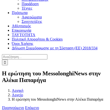
Παράδοση
Τέχνες
Πρόσωπα
Αφιερώματα
Συνεντεύξεις
Αθλητισμός
Επικοινωνία
ΤΑΥΤΟΤΗΤΑ
Πολιτική Απορρήτου & Cookies
Όροι Χρήσης
Δήλωση Συμμόρφωσης με τη Σύσταση (ΕΕ) 2018/334
Αναζήτηση
για:
Η ερώτηση του MessolonghiNews στην
Αλέκα Παπαρήγα
Αρχική
Αρχείο
Η ερώτηση του MessolonghiNews στην Αλέκα Παπαρήγα
Προηγούμενο
Επόμενο