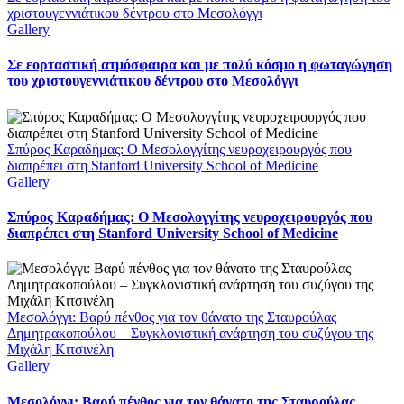
χριστουγεννιάτικου δέντρου στο Μεσολόγγι
Gallery
Σε εορταστική ατμόσφαιρα και με πολύ κόσμο η φωταγώγηση
του χριστουγεννιάτικου δέντρου στο Μεσολόγγι
Σπύρος Καραδήμας: Ο Μεσολογγίτης νευροχειρουργός που
διαπρέπει στη Stanford University School of Medicine
Gallery
Σπύρος Καραδήμας: Ο Μεσολογγίτης νευροχειρουργός που
διαπρέπει στη Stanford University School of Medicine
Μεσολόγγι: Βαρύ πένθος για τον θάνατο της Σταυρούλας
Δημητρακοπούλου – Συγκλονιστική ανάρτηση του συζύγου της
Μιχάλη Κιτσινέλη
Gallery
Μεσολόγγι: Βαρύ πένθος για τον θάνατο της Σταυρούλας