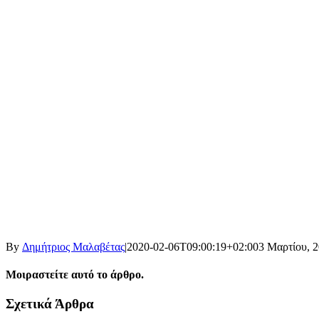
By
Δημήτριος Μαλαβέτας
|
2020-02-06T09:00:19+02:00
3 Μαρτίου, 
Μοιραστείτε αυτό το άρθρο.
Facebook
X
LinkedIn
WhatsApp
Email
Σχετικά Άρθρα