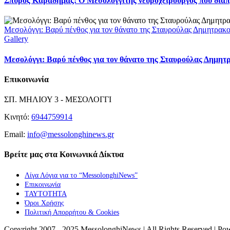
Σπύρος Καραδήμας: Ο Μεσολογγίτης νευροχειρουργός που διαπρέ
Μεσολόγγι: Βαρύ πένθος για τον θάνατο της Σταυρούλας Δημητρακ
Gallery
Μεσολόγγι: Βαρύ πένθος για τον θάνατο της Σταυρούλας Δημητ
Επικοινωνία
ΣΠ. ΜΗΛΙΟΥ 3 - ΜΕΣΟΛΟΓΓΙ
Κινητό:
6944759914
Email:
info@messolonghinews.gr
Βρείτε μας στα Κοινωνικά Δίκτυα
Λίγα Λόγια για το “MessolonghiNews”
Επικοινωνία
ΤΑΥΤΟΤΗΤΑ
Όροι Χρήσης
Πολιτική Απορρήτου & Cookies
Copyright 2007 - 2025 MessolonghiNews | All Rights Reserved | P