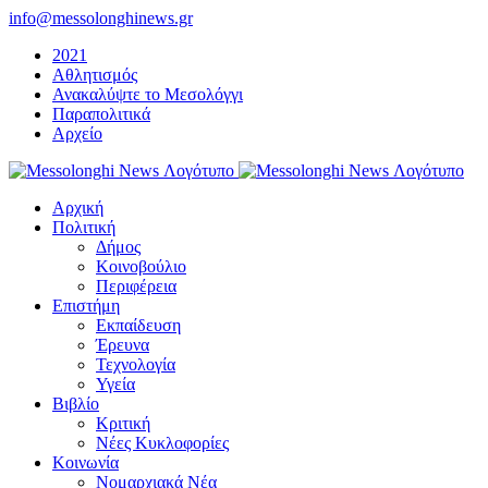
Μετάβαση
info@messolonghinews.gr
στο
2021
περιεχόμενο
Αθλητισμός
Ανακαλύψτε το Μεσολόγγι
Παραπολιτικά
Αρχείο
Αρχική
Πολιτική
Δήμος
Κοινοβούλιο
Περιφέρεια
Επιστήμη
Εκπαίδευση
Έρευνα
Τεχνολογία
Υγεία
Βιβλίο
Κριτική
Νέες Κυκλοφορίες
Κοινωνία
Νομαρχιακά Νέα