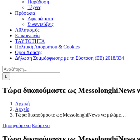
Παράδοση
Τέχνες
Πρόσωπα
Αφιερώματα
Συνεντεύξεις
Αθλητισμός
Επικοινωνία
ΤΑΥΤΟΤΗΤΑ
Πολιτική Απορρήτου & Cookies
Όροι Χρήσης
Δήλωση Συμμόρφωσης με τη Σύσταση (ΕΕ) 2018/334
Αναζήτηση
για:
Τώρα δικαιούμαστε ως MessolonghiNews 
Αρχική
Αρχείο
Τώρα δικαιούμαστε ως MessolonghiNews να μιλάμε…
Προηγούμενο
Επόμενο
Τώρα δικαιούμαστε ως MessolonghiNews 