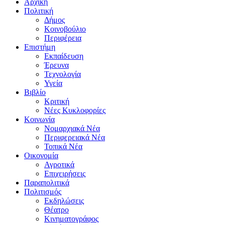
Αρχική
Πολιτική
Δήμος
Κοινοβούλιο
Περιφέρεια
Επιστήμη
Εκπαίδευση
Έρευνα
Τεχνολογία
Υγεία
Βιβλίο
Κριτική
Νέες Κυκλοφορίες
Κοινωνία
Νομαρχιακά Νέα
Περιφερειακά Νέα
Τοπικά Νέα
Οικονομία
Αγροτικά
Επιχειρήσεις
Παραπολιτικά
Πολιτισμός
Εκδηλώσεις
Θέατρο
Κινηματογράφος