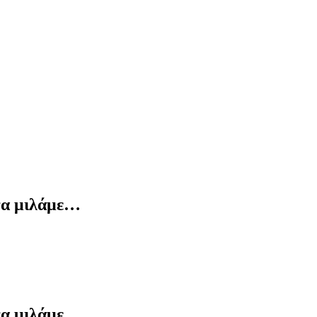
να μιλάμε…
να μιλάμε…