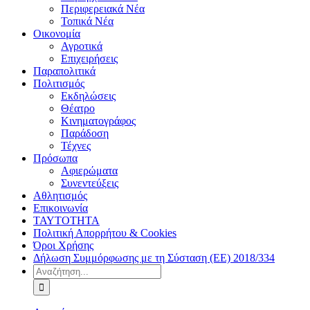
Περιφερειακά Νέα
Τοπικά Νέα
Οικονομία
Αγροτικά
Επιχειρήσεις
Παραπολιτικά
Πολιτισμός
Εκδηλώσεις
Θέατρο
Κινηματογράφος
Παράδοση
Τέχνες
Πρόσωπα
Αφιερώματα
Συνεντεύξεις
Αθλητισμός
Επικοινωνία
ΤΑΥΤΟΤΗΤΑ
Πολιτική Απορρήτου & Cookies
Όροι Χρήσης
Δήλωση Συμμόρφωσης με τη Σύσταση (ΕΕ) 2018/334
Αναζήτηση
για: