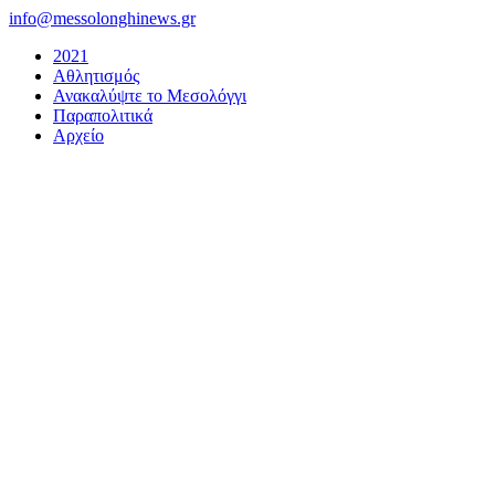
Μετάβαση
info@messolonghinews.gr
στο
2021
περιεχόμενο
Αθλητισμός
Ανακαλύψτε το Μεσολόγγι
Παραπολιτικά
Αρχείο