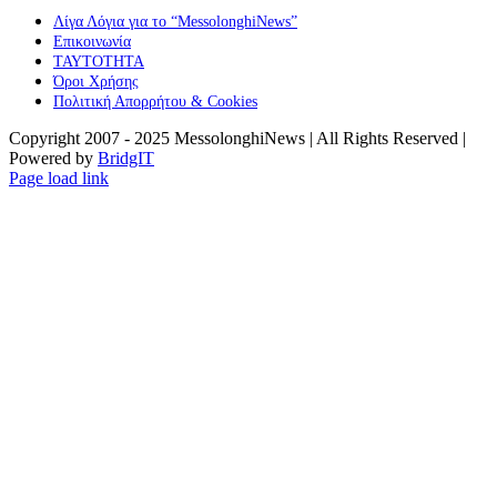
Λίγα Λόγια για το “MessolonghiNews”
Επικοινωνία
ΤΑΥΤΟΤΗΤΑ
Όροι Χρήσης
Πολιτική Απορρήτου & Cookies
Copyright 2007 - 2025 MessolonghiNews | All Rights Reserved |
Powered by
BridgIT
YouTube
Facebook
Instagram
Page load link
Go
to
Top