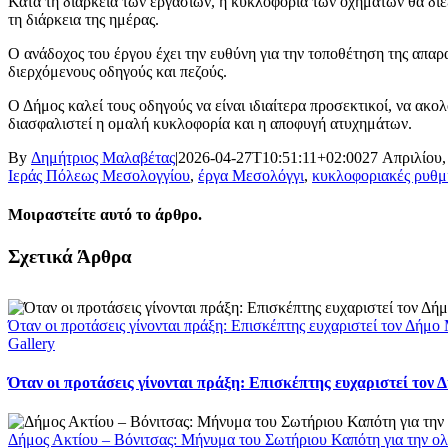
Κατά τη διάρκεια των εργασιών, η κυκλοφορία των οχημάτων θα δι
τη διάρκεια της ημέρας.
Ο ανάδοχος του έργου έχει την ευθύνη για την τοποθέτηση της απαρ
διερχόμενους οδηγούς και πεζούς.
Ο Δήμος καλεί τους οδηγούς να είναι ιδιαίτερα προσεκτικοί, να ακ
διασφαλιστεί η ομαλή κυκλοφορία και η αποφυγή ατυχημάτων.
By
Δημήτριος Μαλαβέτας
|
2026-04-27T10:51:11+02:00
27 Απριλίου,
Ιεράς Πόλεως Μεσολογγίου
,
έργα Μεσολόγγι
,
κυκλοφοριακές ρυθμ
Μοιραστείτε αυτό το άρθρο.
Facebook
X
LinkedIn
WhatsApp
Email
Σχετικά Άρθρα
Όταν οι προτάσεις γίνονται πράξη: Επισκέπτης ευχαριστεί τον Δήμ
Gallery
Όταν οι προτάσεις γίνονται πράξη: Επισκέπτης ευχαριστεί τον
Δήμος Ακτίου – Βόνιτσας: Μήνυμα του Σωτήριου Καπότη για την ολ