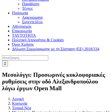
Παράδοση
Τέχνες
Πρόσωπα
Αφιερώματα
Συνεντεύξεις
Αθλητισμός
Επικοινωνία
ΤΑΥΤΟΤΗΤΑ
Πολιτική Απορρήτου & Cookies
Όροι Χρήσης
Δήλωση Συμμόρφωσης με τη Σύσταση (ΕΕ) 2018/334
Αναζήτηση
για:
Μεσολόγγι: Προσωρινές κυκλοφοριακές
ρυθμίσεις στην οδό Αλεξανδροπούλου
λόγω έργων Open Mall
Αρχική
Κοινωνία
Τοπικά Νέα