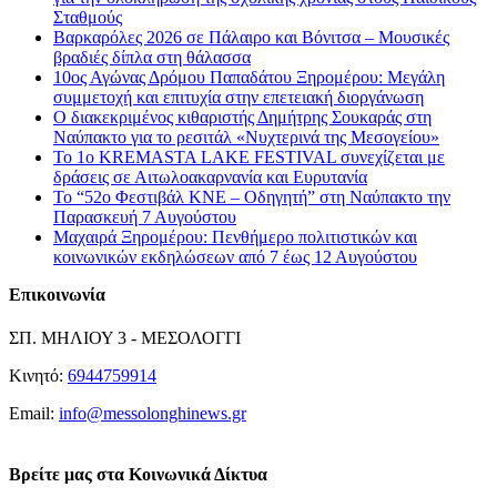
Σταθμούς
Βαρκαρόλες 2026 σε Πάλαιρο και Βόνιτσα – Μουσικές
βραδιές δίπλα στη θάλασσα
10ος Αγώνας Δρόμου Παπαδάτου Ξηρομέρου: Μεγάλη
συμμετοχή και επιτυχία στην επετειακή διοργάνωση
Ο διακεκριμένος κιθαριστής Δημήτρης Σουκαράς στη
Ναύπακτο για το ρεσιτάλ «Νυχτερινά της Μεσογείου»
Το 1ο KREMASTA LAKE FESTIVAL συνεχίζεται με
δράσεις σε Αιτωλοακαρνανία και Ευρυτανία
Το “52ο Φεστιβάλ ΚΝΕ – Οδηγητή” στη Ναύπακτο την
Παρασκευή 7 Αυγούστου
Μαχαιρά Ξηρομέρου: Πενθήμερο πολιτιστικών και
κοινωνικών εκδηλώσεων από 7 έως 12 Αυγούστου
Επικοινωνία
ΣΠ. ΜΗΛΙΟΥ 3 - ΜΕΣΟΛΟΓΓΙ
Κινητό:
6944759914
Email:
info@messolonghinews.gr
Βρείτε μας στα Κοινωνικά Δίκτυα