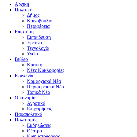
Αρχική
Πολιτική
Δήμος
Κοινοβούλιο
Περιφέρεια
Επιστήμη
Εκπαίδευση
Έρευνα
Τεχνολογία
Υγεία
Βιβλίο
Κριτική
Νέες Κυκλοφορίες
Κοινωνία
Νομαρχιακά Νέα
Περιφερειακά Νέα
Τοπικά Νέα
Οικονομία
Αγροτικά
Επιχειρήσεις
Παραπολιτικά
Πολιτισμός
Εκδηλώσεις
Θέατρο
Κινηματογράφος