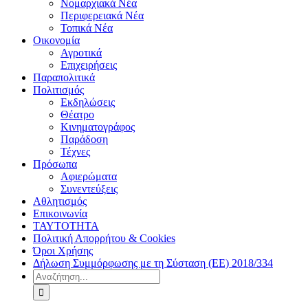
Νομαρχιακά Νέα
Περιφερειακά Νέα
Τοπικά Νέα
Οικονομία
Αγροτικά
Επιχειρήσεις
Παραπολιτικά
Πολιτισμός
Εκδηλώσεις
Θέατρο
Κινηματογράφος
Παράδοση
Τέχνες
Πρόσωπα
Αφιερώματα
Συνεντεύξεις
Αθλητισμός
Επικοινωνία
ΤΑΥΤΟΤΗΤΑ
Πολιτική Απορρήτου & Cookies
Όροι Χρήσης
Δήλωση Συμμόρφωσης με τη Σύσταση (ΕΕ) 2018/334
Αναζήτηση
για: