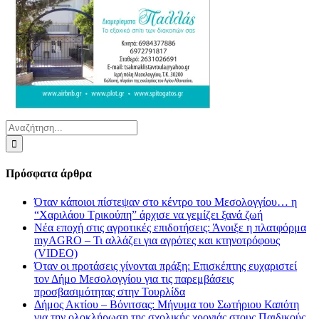
Αναζήτηση
για:
Πρόσφατα άρθρα
Όταν κάποιοι πίστεψαν στο κέντρο του Μεσολογγίου… η
“Χαριλάου Τρικούπη” άρχισε να γεμίζει ξανά ζωή
Νέα εποχή στις αγροτικές επιδοτήσεις: Άνοιξε η πλατφόρμα
myAGRO – Τι αλλάζει για αγρότες και κτηνοτρόφους
(VIDEO)
Όταν οι προτάσεις γίνονται πράξη: Επισκέπτης ευχαριστεί
τον Δήμο Μεσολογγίου για τις παρεμβάσεις
προσβασιμότητας στην Τουρλίδα
Δήμος Ακτίου – Βόνιτσας: Μήνυμα του Σωτήριου Καπότη
για την ολοκλήρωση της σχολικής χρονιάς στους Παιδικούς