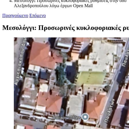
Μεσολόγγι: Προσωρινές κυκλοφοριακές ρυθμίσεις στην οδό
Αλεξανδροπούλου λόγω έργων Open Mall
Προηγούμενο
Επόμενο
Μεσολόγγι: Προσωρινές κυκλοφοριακές ρυ
Προβολή
μεγαλύτερης
εικόνας