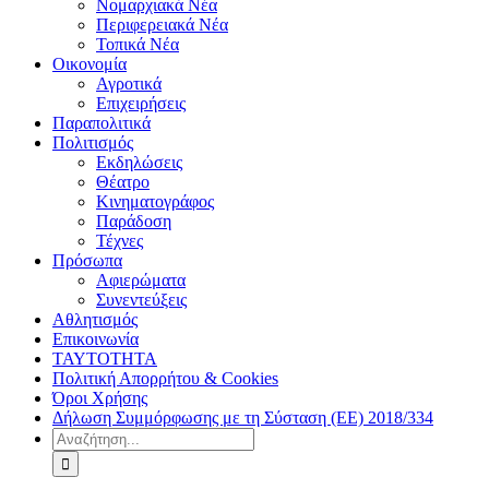
Νομαρχιακά Νέα
Περιφερειακά Νέα
Τοπικά Νέα
Οικονομία
Αγροτικά
Επιχειρήσεις
Παραπολιτικά
Πολιτισμός
Εκδηλώσεις
Θέατρο
Κινηματογράφος
Παράδοση
Τέχνες
Πρόσωπα
Αφιερώματα
Συνεντεύξεις
Αθλητισμός
Επικοινωνία
ΤΑΥΤΟΤΗΤΑ
Πολιτική Απορρήτου & Cookies
Όροι Χρήσης
Δήλωση Συμμόρφωσης με τη Σύσταση (ΕΕ) 2018/334
Αναζήτηση
για: