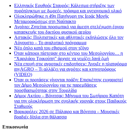
Ελληνικός Ερυθρός Σταυρός: Κάλεσμα στήριξης των
πυρόπληκτων με δωρεές, τρόφιμα και υγειονομικό υλικό
Ολοκληρώθηκε η 49η Πανήγυρη της Ιεράς Μονής
Μεταμορφώσεως στη Ναύπακτο
Αγρίνιο: Ζητείται προσωπικό για άμεση στελέχωση έργου
κατασκευής του δικτύου φυσικού αερίου
Αστακός: Πολιτιστικές και αθλητικές εκδηλώσεις όλο τον
Αύγουστο – Το αναλυτικό πρόγραμμα
Νέο όπλο κατά του εθισμού στον τζόγο
Όταν κάποιοι πίστεψαν στο κέντρο του Μεσολογγίου… η
“Χαριλάου Τρικούπη” άρχισε να γεμίζει ξανά ζωή
Νέα εποχή στις αγροτικές επιδοτήσεις: Άνοιξε η πλατφόρμα
myAGRO – Τι αλλάζει για αγρότες και κτηνοτρόφους
(VIDEO)
Όταν οι προτάσεις γίνονται πράξη: Επισκέπτης ευχαριστεί
τον Δήμο Μεσολογγίου για τις παρεμβάσεις
προσβασιμότητας στην Τουρλίδα
Δήμος Ακτίου – Βόνιτσας: Μήνυμα του Σωτήριου Καπότη
για την ολοκλήρωση της σχολικής χρονιάς στους Παιδικούς
Σταθμούς
Βαρκαρόλες 2026 σε Πάλαιρο και Βόνιτσα – Μουσικές
βραδιές δίπλα στη θάλασσα
Επικοινωνία