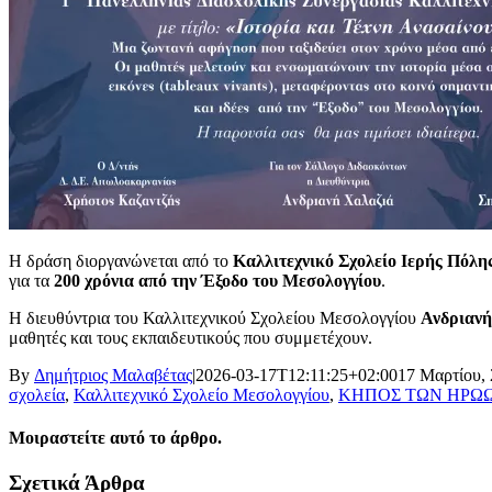
Η δράση διοργανώνεται από το
Καλλιτεχνικό Σχολείο Ιερής Πόλη
για τα
200 χρόνια από την Έξοδο του Μεσολογγίου
.
Η διευθύντρια του Καλλιτεχνικού Σχολείου Μεσολογγίου
Ανδριανή
μαθητές και τους εκπαιδευτικούς που συμμετέχουν.
By
Δημήτριος Μαλαβέτας
|
2026-03-17T12:11:25+02:00
17 Μαρτίου,
σχολεία
,
Καλλιτεχνικό Σχολείο Μεσολογγίου
,
ΚΗΠΟΣ ΤΩΝ ΗΡΩ
Μοιραστείτε αυτό το άρθρο.
Facebook
X
LinkedIn
WhatsApp
Email
Σχετικά Άρθρα