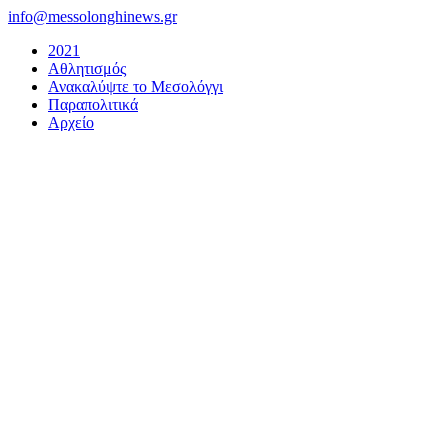
Μετάβαση
info@messolonghinews.gr
στο
2021
περιεχόμενο
Αθλητισμός
Ανακαλύψτε το Μεσολόγγι
Παραπολιτικά
Αρχείο