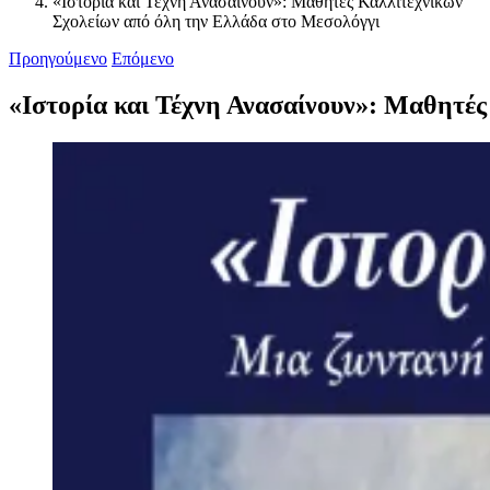
«Ιστορία και Τέχνη Ανασαίνουν»: Μαθητές Καλλιτεχνικών
Σχολείων από όλη την Ελλάδα στο Μεσολόγγι
Προηγούμενο
Επόμενο
«Ιστορία και Τέχνη Ανασαίνουν»: Μαθητέ
Προβολή
μεγαλύτερης
εικόνας