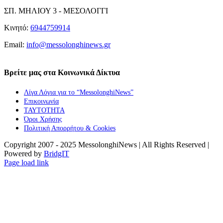
ΣΠ. ΜΗΛΙΟΥ 3 - ΜΕΣΟΛΟΓΓΙ
Κινητό:
6944759914
Email:
info@messolonghinews.gr
Βρείτε μας στα Κοινωνικά Δίκτυα
Λίγα Λόγια για το “MessolonghiNews”
Επικοινωνία
ΤΑΥΤΟΤΗΤΑ
Όροι Χρήσης
Πολιτική Απορρήτου & Cookies
Copyright 2007 - 2025 MessolonghiNews | All Rights Reserved |
Powered by
BridgIT
YouTube
Facebook
Instagram
Page load link
Go
to
Top