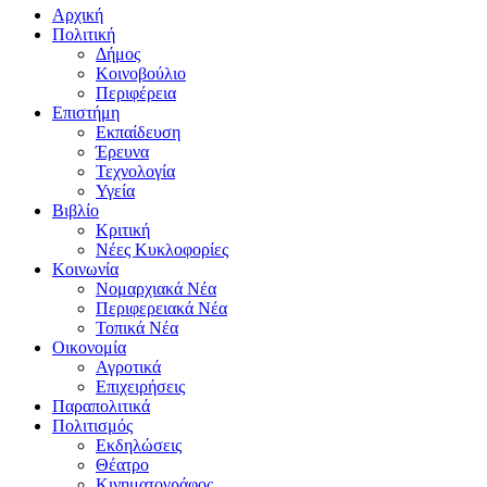
Αρχική
Πολιτική
Δήμος
Κοινοβούλιο
Περιφέρεια
Επιστήμη
Εκπαίδευση
Έρευνα
Τεχνολογία
Υγεία
Βιβλίο
Κριτική
Νέες Κυκλοφορίες
Κοινωνία
Νομαρχιακά Νέα
Περιφερειακά Νέα
Τοπικά Νέα
Οικονομία
Αγροτικά
Επιχειρήσεις
Παραπολιτικά
Πολιτισμός
Εκδηλώσεις
Θέατρο
Κινηματογράφος