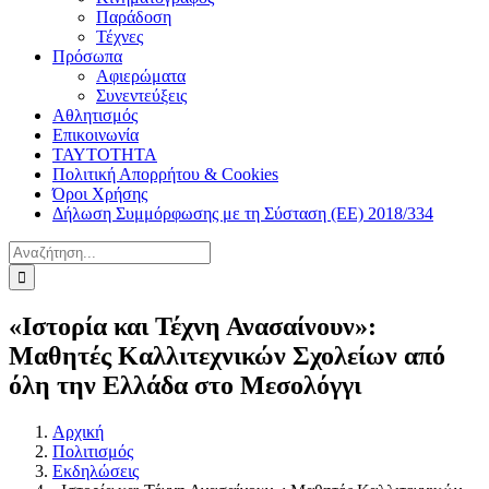
Παράδοση
Τέχνες
Πρόσωπα
Αφιερώματα
Συνεντεύξεις
Αθλητισμός
Επικοινωνία
ΤΑΥΤΟΤΗΤΑ
Πολιτική Απορρήτου & Cookies
Όροι Χρήσης
Δήλωση Συμμόρφωσης με τη Σύσταση (ΕΕ) 2018/334
Αναζήτηση
για:
«Ιστορία και Τέχνη Ανασαίνουν»:
Μαθητές Καλλιτεχνικών Σχολείων από
όλη την Ελλάδα στο Μεσολόγγι
Αρχική
Πολιτισμός
Εκδηλώσεις