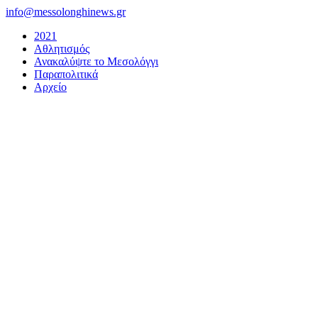
Μετάβαση
info@messolonghinews.gr
στο
2021
περιεχόμενο
Αθλητισμός
Ανακαλύψτε το Μεσολόγγι
Παραπολιτικά
Αρχείο