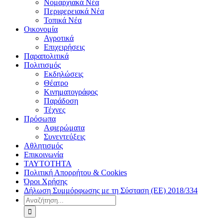
Νομαρχιακά Νέα
Περιφερειακά Νέα
Τοπικά Νέα
Οικονομία
Αγροτικά
Επιχειρήσεις
Παραπολιτικά
Πολιτισμός
Εκδηλώσεις
Θέατρο
Κινηματογράφος
Παράδοση
Τέχνες
Πρόσωπα
Αφιερώματα
Συνεντεύξεις
Αθλητισμός
Επικοινωνία
ΤΑΥΤΟΤΗΤΑ
Πολιτική Απορρήτου & Cookies
Όροι Χρήσης
Δήλωση Συμμόρφωσης με τη Σύσταση (ΕΕ) 2018/334
Αναζήτηση
για: