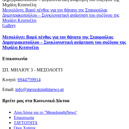
Μεσολόγγι: Βαρύ πένθος για τον θάνατο της Σταυρούλας
Δημητρακοπούλου – Συγκλονιστική ανάρτηση του συζύγου της
Μιχάλη Κιτσινέλη
Gallery
Μεσολόγγι: Βαρύ πένθος για τον θάνατο της Σταυρούλας
Δημητρακοπούλου – Συγκλονιστική ανάρτηση του συζύγου της
Μιχάλη Κιτσινέλη
Επικοινωνία
ΣΠ. ΜΗΛΙΟΥ 3 - ΜΕΣΟΛΟΓΓΙ
Κινητό:
6944759914
Email:
info@messolonghinews.gr
Βρείτε μας στα Κοινωνικά Δίκτυα
Λίγα Λόγια για το “MessolonghiNews”
Επικοινωνία
ΤΑΥΤΟΤΗΤΑ
Όροι Χρήσης