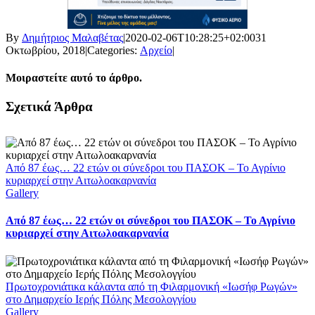
By
Δημήτριος Μαλαβέτας
|
2020-02-06T10:28:25+02:00
31
Οκτωβρίου, 2018
|
Categories:
Αρχείο
|
Μοιραστείτε αυτό το άρθρο.
Facebook
X
LinkedIn
WhatsApp
Email
Σχετικά Άρθρα
Από 87 έως… 22 ετών οι σύνεδροι του ΠΑΣΟΚ – Το Αγρίνιο
κυριαρχεί στην Αιτωλοακαρνανία
Gallery
Από 87 έως… 22 ετών οι σύνεδροι του ΠΑΣΟΚ – Το Αγρίνιο
κυριαρχεί στην Αιτωλοακαρνανία
Πρωτοχρονιάτικα κάλαντα από τη Φιλαρμονική «Ιωσήφ Ρωγών»
στο Δημαρχείο Ιερής Πόλης Μεσολογγίου
Gallery