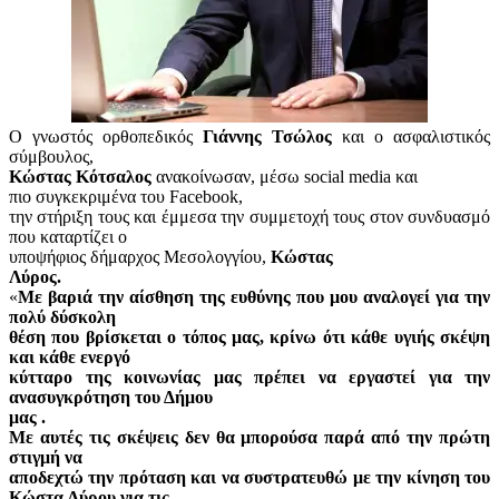
Ο γνωστός ορθοπεδικός
Γιάννης Τσώλος
και ο ασφαλιστικός
σύμβουλος,
Κώστας Κότσαλος
ανακοίνωσαν, μέσω
social
media
και
πιο συγκεκριμένα του
Facebook
,
την στήριξη τους και έμμεσα την συμμετοχή τους στον συνδυασμό
που καταρτίζει ο
υποψήφιος δήμαρχος Μεσολογγίου,
Κώστας
Λύρος.
«
Mε βαριά την αίσθηση της ευθύνης που μου αναλογεί για την
πολύ δύσκολη
θέση που βρίσκεται ο τόπος μας, κρίνω ότι κάθε υγιής σκέψη
και κάθε ενεργό
κύτταρο της κοινωνίας μας πρέπει να εργαστεί για την
ανασυγκρότηση του Δήμου
μας .
Με αυτές τις σκέψεις δεν θα μπορούσα παρά από την πρώτη
στιγμή να
αποδεχτώ την πρόταση και να συστρατευθώ με την κίνηση του
Κώστα Λύρου για τις