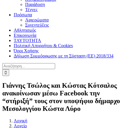
Παράδοση
Τέχνες
Πρόσωπα
Αφιερώματα
Συνεντεύξεις
Αθλητισμός
Επικοινωνία
ΤΑΥΤΟΤΗΤΑ
Πολιτική Απορρήτου & Cookies
Όροι Χρήσης
Δήλωση Συμμόρφωσης με τη Σύσταση (ΕΕ) 2018/334
Αναζήτηση
για:
Γιάννης Τσώλος και Κώστας Κότσαλος
ανακοίνωσαν μέσω Facebook την
“στήριξή” τους στον υποψήφιο δήμαρχο
Μεσολογγίου Κώστα Λύρο
Αρχική
Αρχείο