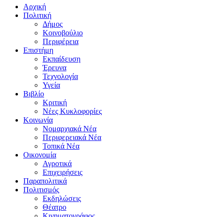
Αρχική
Πολιτική
Δήμος
Κοινοβούλιο
Περιφέρεια
Επιστήμη
Εκπαίδευση
Έρευνα
Τεχνολογία
Υγεία
Βιβλίο
Κριτική
Νέες Κυκλοφορίες
Κοινωνία
Νομαρχιακά Νέα
Περιφερειακά Νέα
Τοπικά Νέα
Οικονομία
Αγροτικά
Επιχειρήσεις
Παραπολιτικά
Πολιτισμός
Εκδηλώσεις
Θέατρο
Κινηματογράφος