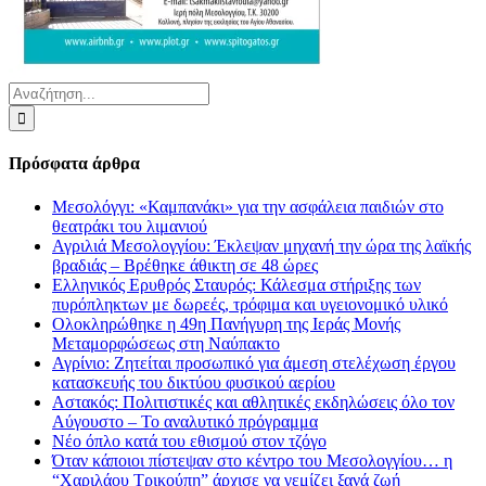
Αναζήτηση
για:
Πρόσφατα άρθρα
Μεσολόγγι: «Καμπανάκι» για την ασφάλεια παιδιών στο
θεατράκι του λιμανιού
Αγριλιά Μεσολογγίου: Έκλεψαν μηχανή την ώρα της λαϊκής
βραδιάς – Βρέθηκε άθικτη σε 48 ώρες
Ελληνικός Ερυθρός Σταυρός: Κάλεσμα στήριξης των
πυρόπληκτων με δωρεές, τρόφιμα και υγειονομικό υλικό
Ολοκληρώθηκε η 49η Πανήγυρη της Ιεράς Μονής
Μεταμορφώσεως στη Ναύπακτο
Αγρίνιο: Ζητείται προσωπικό για άμεση στελέχωση έργου
κατασκευής του δικτύου φυσικού αερίου
Αστακός: Πολιτιστικές και αθλητικές εκδηλώσεις όλο τον
Αύγουστο – Το αναλυτικό πρόγραμμα
Νέο όπλο κατά του εθισμού στον τζόγο
Όταν κάποιοι πίστεψαν στο κέντρο του Μεσολογγίου… η
“Χαριλάου Τρικούπη” άρχισε να γεμίζει ξανά ζωή