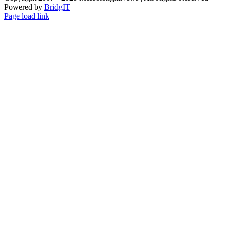
Powered by
BridgIT
YouTube
Facebook
Instagram
Page load link
Go
to
Top