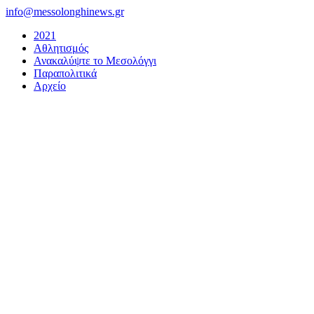
Μετάβαση
info@messolonghinews.gr
στο
2021
περιεχόμενο
Αθλητισμός
Ανακαλύψτε το Μεσολόγγι
Παραπολιτικά
Αρχείο