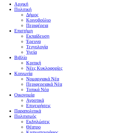
Αρχική
Πολιτική
Δήμος
Κοινοβούλιο
Περιφέρεια
Επιστήμη
Εκπαίδευση
Έρευνα
Τεχνολογία
Υγεία
Βιβλίο
Κριτική
Νέες Κυκλοφορίες
Κοινωνία
Νομαρχιακά Νέα
Περιφερειακά Νέα
Τοπικά Νέα
Οικονομία
Αγροτικά
Επιχειρήσεις
Παραπολιτικά
Πολιτισμός
Εκδηλώσεις
Θέατρο
Κινηματογράφος