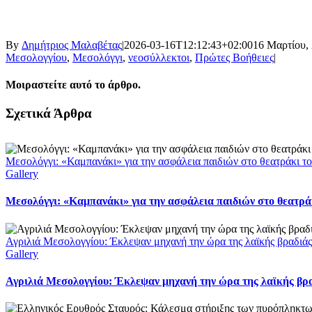
By
Δημήτριος Μαλαβέτας
|
2026-03-16T12:12:43+02:00
16 Μαρτίου,
Μεσολογγίου
,
Μεσολόγγι
,
νεοσύλλεκτοι
,
Πρώτες Βοήθειες
|
Μοιραστείτε αυτό το άρθρο.
Facebook
X
LinkedIn
WhatsApp
Email
Σχετικά Άρθρα
Μεσολόγγι: «Καμπανάκι» για την ασφάλεια παιδιών στο θεατράκι το
Gallery
Μεσολόγγι: «Καμπανάκι» για την ασφάλεια παιδιών στο θεατράκ
Αγριλιά Μεσολογγίου: Έκλεψαν μηχανή την ώρα της λαϊκής βραδιάς
Gallery
Αγριλιά Μεσολογγίου: Έκλεψαν μηχανή την ώρα της λαϊκής βρα