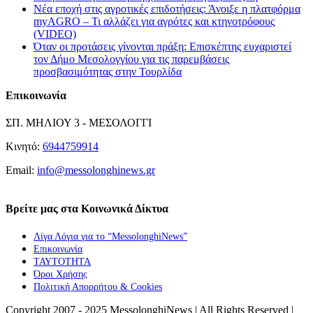
Νέα εποχή στις αγροτικές επιδοτήσεις: Άνοιξε η πλατφόρμα
myAGRO – Τι αλλάζει για αγρότες και κτηνοτρόφους
(VIDEO)
Όταν οι προτάσεις γίνονται πράξη: Επισκέπτης ευχαριστεί
τον Δήμο Μεσολογγίου για τις παρεμβάσεις
προσβασιμότητας στην Τουρλίδα
Επικοινωνία
ΣΠ. ΜΗΛΙΟΥ 3 - ΜΕΣΟΛΟΓΓΙ
Κινητό:
6944759914
Email:
info@messolonghinews.gr
Βρείτε μας στα Κοινωνικά Δίκτυα
Λίγα Λόγια για το “MessolonghiNews”
Επικοινωνία
ΤΑΥΤΟΤΗΤΑ
Όροι Χρήσης
Πολιτική Απορρήτου & Cookies
Copyright 2007 - 2025 MessolonghiNews | All Rights Reserved |