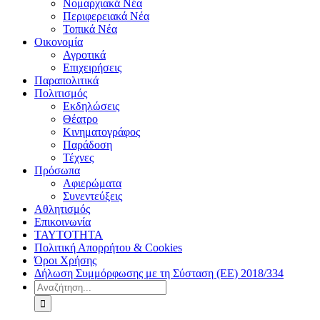
Νομαρχιακά Νέα
Περιφερειακά Νέα
Τοπικά Νέα
Οικονομία
Αγροτικά
Επιχειρήσεις
Παραπολιτικά
Πολιτισμός
Εκδηλώσεις
Θέατρο
Κινηματογράφος
Παράδοση
Τέχνες
Πρόσωπα
Αφιερώματα
Συνεντεύξεις
Αθλητισμός
Επικοινωνία
ΤΑΥΤΟΤΗΤΑ
Πολιτική Απορρήτου & Cookies
Όροι Χρήσης
Δήλωση Συμμόρφωσης με τη Σύσταση (ΕΕ) 2018/334
Αναζήτηση
για: