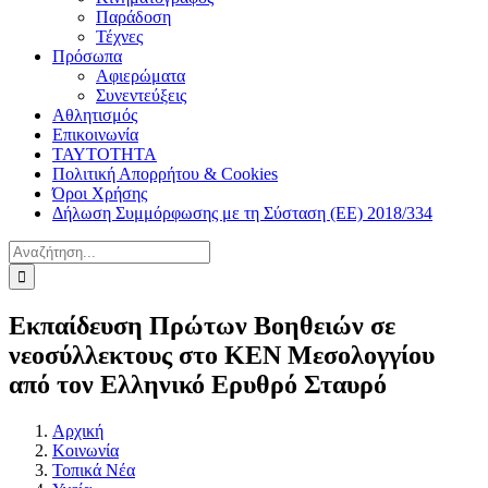
Παράδοση
Τέχνες
Πρόσωπα
Αφιερώματα
Συνεντεύξεις
Αθλητισμός
Επικοινωνία
ΤΑΥΤΟΤΗΤΑ
Πολιτική Απορρήτου & Cookies
Όροι Χρήσης
Δήλωση Συμμόρφωσης με τη Σύσταση (ΕΕ) 2018/334
Αναζήτηση
για:
Εκπαίδευση Πρώτων Βοηθειών σε
νεοσύλλεκτους στο ΚΕΝ Μεσολογγίου
από τον Ελληνικό Ερυθρό Σταυρό
Αρχική
Κοινωνία
Τοπικά Νέα