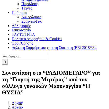
Παράδοση
Τέχνες
Πρόσωπα
Αφιερώματα
Συνεντεύξεις
Αθλητισμός
Επικοινωνία
ΤΑΥΤΟΤΗΤΑ
Πολιτική Απορρήτου & Cookies
Όροι Χρήσης
Δήλωση Συμμόρφωσης με τη Σύσταση (ΕΕ) 2018/334
Αναζήτηση
για:
Συνεστίαση στο “ΡΑΔΙΟΜΕΓΑΡΟ” για
τη “Γιορτή της Μητέρας” από τον
σύλλογο γυναικών Μεσολογγίου “Η
ΘΥΣΙΑ”
Αρχική
Αρχείο