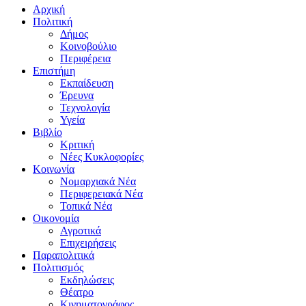
Αρχική
Πολιτική
Δήμος
Κοινοβούλιο
Περιφέρεια
Επιστήμη
Εκπαίδευση
Έρευνα
Τεχνολογία
Υγεία
Βιβλίο
Κριτική
Νέες Κυκλοφορίες
Κοινωνία
Νομαρχιακά Νέα
Περιφερειακά Νέα
Τοπικά Νέα
Οικονομία
Αγροτικά
Επιχειρήσεις
Παραπολιτικά
Πολιτισμός
Εκδηλώσεις
Θέατρο
Κινηματογράφος