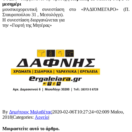
μεσημέρι
μουσικοχορευτική συνεστίαση στο «ΡΑΔΙΟΜΕΓΑΡΟ» (Π.
Σταυροπούλου 31 , Μεσολόγγι).
Η συνεστίαση διοργανώνεται για
την «Γιορτή της Μητέρας»
By
Δημήτριος Μαλαβέτας
|
2020-02-06T10:27:24+02:00
9 Μαΐου,
2018
|
Categories:
Αρχείο
|
Μοιραστείτε αυτό το άρθρο.