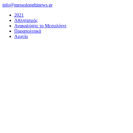
Μετάβαση
info@messolonghinews.gr
στο
2021
περιεχόμενο
Αθλητισμός
Ανακαλύψτε το Μεσολόγγι
Παραπολιτικά
Αρχείο