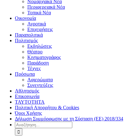
Νομαρχιακά Νέα
Περιφερειακά Νέα
Τοπικά Νέα
Οικονομία
Αγροτικά
Επιχειρήσεις
Παραπολιτικά
Πολιτισμός
Εκδηλώσεις
Θέατρο
Κινηματογράφος
Παράδοση
Τέχνες
Πρόσωπα
Αφιερώματα
Συνεντεύξεις
Αθλητισμός
Επικοινωνία
ΤΑΥΤΟΤΗΤΑ
Πολιτική Απορρήτου & Cookies
Όροι Χρήσης
Δήλωση Συμμόρφωσης με τη Σύσταση (ΕΕ) 2018/334
Αναζήτηση
για: