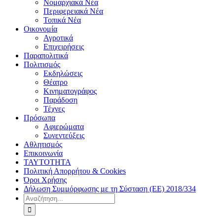
Νομαρχιακά Νέα
Περιφερειακά Νέα
Τοπικά Νέα
Οικονομία
Αγροτικά
Επιχειρήσεις
Παραπολιτικά
Πολιτισμός
Εκδηλώσεις
Θέατρο
Κινηματογράφος
Παράδοση
Τέχνες
Πρόσωπα
Αφιερώματα
Συνεντεύξεις
Αθλητισμός
Επικοινωνία
ΤΑΥΤΟΤΗΤΑ
Πολιτική Απορρήτου & Cookies
Όροι Χρήσης
Δήλωση Συμμόρφωσης με τη Σύσταση (ΕΕ) 2018/334
Αναζήτηση
για: