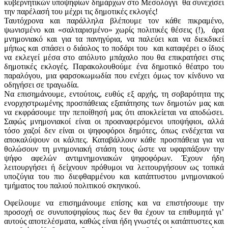
κυβερνητικών υποψηφίων δημάρχων στο Μεσολόγγι θα συνεχίσει
την παρέλασή του μέχρι τις δημοτικές εκλογές!
Ταυτόχρονα και παράλληλα βλέπουμε τον κάθε πικραμένο,
ψωνισμένο και «σαλταρισμένο» χωρίς πολιτικές θέσεις (!), άρα
μνημονιακό και για τα πανηγύρια, να παλεύει και να διεκδικεί
μήπως και σπάσει ο διάολος το ποδάρι του και καταφέρει ο ίδιος
να εκλεγεί μέσα στο απόλυτο μπάχαλο που θα επικρατήσει στις
δημοτικές εκλογές. Παρακολουθούμε ένα δημοτικό θέατρο του
παραλόγου, μια φαρσοκωμωδία που ενέχει όμως τον κίνδυνο να
οδηγήσει σε τραγωδία.
Να επισημάνουμε, εντούτοις, ευθύς εξ αρχής, τη σοβαρότητα της
ενορχηστρωμένης προσπάθειας εξαπάτησης των δημοτών μας και
να εκφράσουμε την πεποίθησή μας ότι αποκλείεται να αποδώσει.
Σαφώς μνημονιακοί είναι οι προαναφερόμενοι υποψήφιοι, αλλά
τόσο χαζοί δεν είναι οι ψηφοφόροι δημότες, όπως ενδέχεται να
αποκαλύψουν οι κάλπες. Καταβάλλουν κάθε προσπάθεια για να
θολώσουν τη μνημονιακή στάση τους ώστε να υφαρπάξουν την
ψήφο αφελών αντιμνημονιακών ψηφοφόρων. Έχουν ήδη
λειτουργήσει ή δείχνουν πρόθυμοι να λειτουργήσουν ως τοπικά
υποζύγια του πιο διεφθαρμένου και κατάπτυστου μνημονιακού
τμήματος του παλιού πολιτικού σκηνικού.
Οφείλουμε να επισημάνουμε επίσης και να επιστήσουμε την
προσοχή σε συνυποψηφίους πως δεν θα έχουν τα επιθυμητά γι’
αυτούς αποτελέσματα, καθώς είναι ήδη γνωστές οι κατάπτυστες και