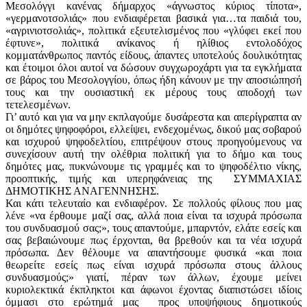
Μεσολόγγι κανένας δήμαρχος «άγνωστος κύριος τίποτα»,
«γερμανοτσολιάς» που ενδιαφέρεται βασικά για…τα παιδιά του,
«αγρινιοτσολιάς», πολιτικά εξευτελισμένος που «γλύφει εκεί που
έφτυνε», πολιτικά ανίκανος ή ηλίθιος εντολοδόχος
κομματάνθρωπος παντός είδους, άπαντες υποτελούς δουλικότητας
και έτοιμοι όλοι αυτοί να δώσουν συγχωροχάρτι για τα εγκλήματα
σε βάρος του Μεσολογγίου, όπως ήδη κάνουν με την αποσιώπησή
τους και την ουσιαστική εκ μέρους τους αποδοχή των
τετελεσμένων.
Γι’ αυτό και για να μην εκπλαγούμε δυσάρεστα και απερίγραπτα αν
οι δημότες ψηφοφόροι, ελλείψει, ενδεχομένως, δικού μας σοβαρού
και ισχυρού ψηφοδελτίου, επιτρέψουν στους προηγούμενους να
συνεχίσουν αυτή την ολέθρια πολιτική για το δήμο και τους
δημότες μας, πυκνώνουμε τις γραμμές και το ψηφοδέλτιο νίκης,
προοπτικής, τιμής και υπερηφάνειας της ΣΥΜΜΑΧΙΑΣ
ΔΗΜΟΤΙΚΗΣ ΑΝΑΓΕΝΝΗΣΗΣ.
Και κάτι τελευταίο και ενδιαφέρον. Σε πολλούς φίλους που μας
λένε «να έρθουμε μαζί σας, αλλά ποια είναι τα ισχυρά πρόσωπα
του συνδυασμού σας;», τους απαντούμε, μπαρντόν, ελάτε εσείς και
σας βεβαιώνουμε πως έρχονται, θα βρεθούν και τα νέα ισχυρά
πρόσωπα. Δεν θέλουμε να απαντήσουμε φυσικά «και ποια
θεωρείτε εσείς πως είναι ισχυρά πρόσωπα στους άλλους
συνδυασμούς;» γιατί, πέραν των άλλων, έχουμε μείνει
κυριολεκτικά έκπληκτοι και άφωνοι έχοντας διαπιστώσει ιδίοις
όμμασι στο ερώτημά μας προς υποψήφιους δημοτικούς