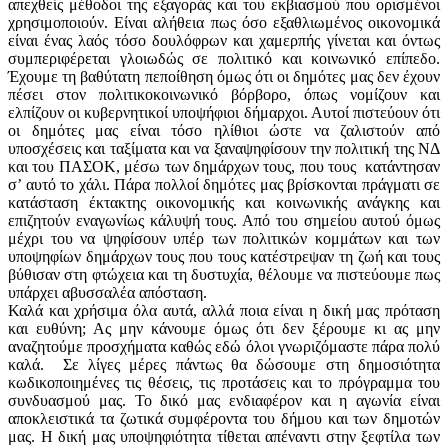
απεχθείς μέθοδοι της εξαγοράς και του εκβιασμού που ορισμένοι
χρησιμοποιούν. Είναι αλήθεια πως όσο εξαθλιωμένος οικονομικά
είναι ένας λαός τόσο δουλόφρων και χαμερπής γίνεται και όντως
συμπεριφέρεται γλοιωδώς σε πολιτικό και κοινωνικό επίπεδο.
Έχουμε τη βαθύτατη πεποίθηση όμως ότι οι δημότες μας δεν έχουν
πέσει στον πολιτικοκοινωνικό βόρβορο, όπως νομίζουν και
ελπίζουν οι κυβερνητικοί υποψήφιοι δήμαρχοι. Αυτοί πιστεύουν ότι
οι δημότες μας είναι τόσο ηλίθιοι ώστε να ζαλιστούν από
υποσχέσεις και ταξίματα και να ξαναψηφίσουν την πολιτική της ΝΔ
και του ΠΑΣΟΚ, μέσω των δημάρχων τους, που τους κατάντησαν
σ’ αυτό το χάλι. Πάρα πολλοί δημότες μας βρίσκονται πράγματι σε
κατάσταση έκτακτης οικονομικής και κοινωνικής ανάγκης και
επιζητούν εναγωνίως κάλυψή τους. Από του σημείου αυτού όμως
μέχρι του να ψηφίσουν υπέρ των πολιτικών κομμάτων και των
υποψηφίων δημάρχων τους που τους κατέστρεψαν τη ζωή και τους
βύθισαν στη φτώχεια και τη δυστυχία, θέλουμε να πιστεύουμε πως
υπάρχει αβυσσαλέα απόσταση.
Καλά και χρήσιμα όλα αυτά, αλλά ποια είναι η δική μας πρόταση
και ευθύνη; Ας μην κάνουμε όμως ότι δεν ξέρουμε κι ας μην
αναζητούμε προσχήματα καθώς εδώ όλοι γνωριζόμαστε πάρα πολύ
καλά. Σε λίγες μέρες πάντως θα δώσουμε στη δημοσιότητα
κωδικοποιημένες τις θέσεις, τις προτάσεις και το πρόγραμμα του
συνδυασμού μας. Το δικό μας ενδιαφέρον και η αγωνία είναι
αποκλειστικά τα ζωτικά συμφέροντα του δήμου και των δημοτών
μας. Η δική μας υποψηφιότητα τίθεται απέναντι στην ξεφτίλα των