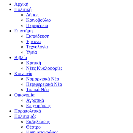
Αρχική
Πολιτική
Δήμος
Κοινοβούλιο
Περιφέρεια
Επιστήμη
Εκπαίδευση
Έρευνα
Τεχνολογία
Υγεία
Βιβλίο
Κριτική
Νέες Κυκλοφορίες
Κοινωνία
Νομαρχιακά Νέα
Περιφερειακά Νέα
Τοπικά Νέα
Οικονομία
Αγροτικά
Επιχειρήσεις
Παραπολιτικά
Πολιτισμός
Εκδηλώσεις
Θέατρο
Κινηματογράφος