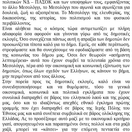
πολιτικών ΝΔ – ΠΑΣΟΚ και των υποψηφίων τους, εμφανίζοντας
το άλλο Μεσολόγγι, το Μεσολόγγι που αγωνιά και αγωνίζεται για
δουλειά, ζωή κι αξιοπρέπεια. Το Μεσολόγγι της ελευθερίας, της
δικαιοσύνης, της ιστορίας, του πολιτισμού και του φυσικού
περιβάλλοντος.
Είναι αλήθεια πως ο κόσμος τώρα αντιμετωπίζει με πλήρη
αδιαφορία όσα αφορούν και γίνονται γύρω από τις δημοτικές
εκλογές. Όσο συνεχίζεται πάντως αυτή η απραξία των δημοτών δεν
προοιωνίζεται τίποτα καλό για το δήμο. Εμείς, σε κάθε περίπτωση,
στρεφόμαστε και θα συνεχίσουμε να εφοδιαζόμαστε από τη βάση
της κοινωνίας του δήμου μας. Όσοι δεν θεωρούν «ασήμαντη
λεπτομέρεια» αυτά που έχουν συμβεί τα τελευταία χρόνια στο
Μεσολόγγι, πέρα από την οικονομική και κοινωνική εξόντωση των
δημοτών, όπως όλων σχεδόν των Ελλήνων, ας κάνουν το βήμα,
μην περιμένουν από τους άλλους.
Στην πορεία προς τις δημοτικές εκλογές, καλό είναι να
συνειδητοποιήσουμε και να θυμόμαστε, τόσο τα γενικά
οικονομικά, κοινωνικά και πολιτικά εγκλήματα που έχουν
συνολικά διαπραχθεί σε βάρος του ελληνικού λαού και της χώρας
μας, όσο και το ιδιαζόντως απεχθές εθνικό έγκλημα πρώτης
γραμμής που έχει διαπραχθεί σε βάρος της Ιερής Πόλης του
Έθνους μας και κατά συνέπεια συμβολικά σε βάρος ολόκληρης της
Ελλάδας. Ας το προσέξουμε αυτό μαζί με το οικονομικό κριτήριο
γιατί, απογοητευμένοι και παραιτημένοι όντες πολλοί και στα χαζά
χαζά, μπορεί να «κάτσει» για την επόμενη πενταετία στο