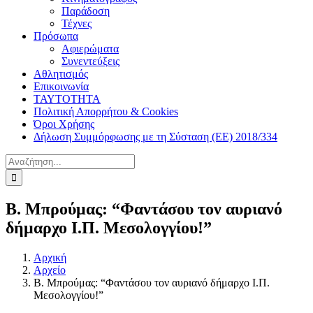
Παράδοση
Τέχνες
Πρόσωπα
Αφιερώματα
Συνεντεύξεις
Αθλητισμός
Επικοινωνία
ΤΑΥΤΟΤΗΤΑ
Πολιτική Απορρήτου & Cookies
Όροι Χρήσης
Δήλωση Συμμόρφωσης με τη Σύσταση (ΕΕ) 2018/334
Αναζήτηση
για:
Β. Μπρούμας: “Φαντάσου τον αυριανό
δήμαρχο Ι.Π. Μεσολογγίου!”
Αρχική
Αρχείο
Β. Μπρούμας: “Φαντάσου τον αυριανό δήμαρχο Ι.Π.
Μεσολογγίου!”