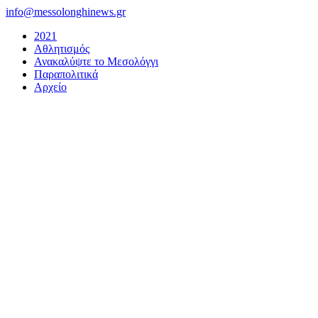
Μετάβαση
info@messolonghinews.gr
στο
2021
περιεχόμενο
Αθλητισμός
Ανακαλύψτε το Μεσολόγγι
Παραπολιτικά
Αρχείο