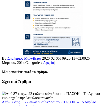
By
Δημήτριος Μαλαβέτας
|
2020-02-06T09:20:13+02:00
26
Μαρτίου, 2014
|
Categories:
Αρχείο
|
Μοιραστείτε αυτό το άρθρο.
Facebook
X
LinkedIn
WhatsApp
Email
Σχετικά Άρθρα
Από 87 έως… 22 ετών οι σύνεδροι του ΠΑΣΟΚ – Το Αγρίνιο