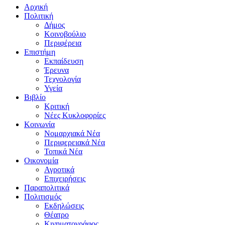
Αρχική
Πολιτική
Δήμος
Κοινοβούλιο
Περιφέρεια
Επιστήμη
Εκπαίδευση
Έρευνα
Τεχνολογία
Υγεία
Βιβλίο
Κριτική
Νέες Κυκλοφορίες
Κοινωνία
Νομαρχιακά Νέα
Περιφερειακά Νέα
Τοπικά Νέα
Οικονομία
Αγροτικά
Επιχειρήσεις
Παραπολιτικά
Πολιτισμός
Εκδηλώσεις
Θέατρο
Κινηματογράφος