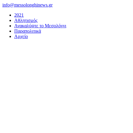
Μετάβαση
info@messolonghinews.gr
στο
2021
περιεχόμενο
Αθλητισμός
Ανακαλύψτε το Μεσολόγγι
Παραπολιτικά
Αρχείο