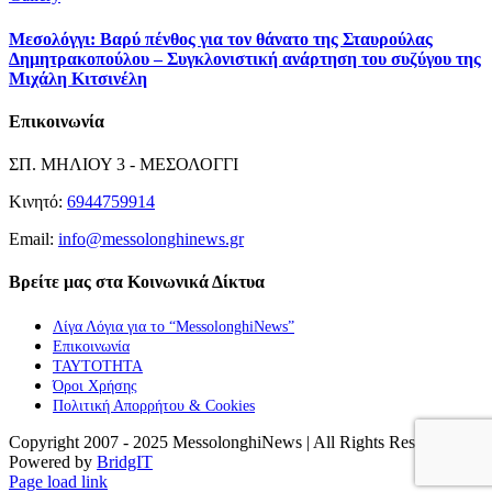
Μεσολόγγι: Βαρύ πένθος για τον θάνατο της Σταυρούλας
Δημητρακοπούλου – Συγκλονιστική ανάρτηση του συζύγου της
Μιχάλη Κιτσινέλη
Επικοινωνία
ΣΠ. ΜΗΛΙΟΥ 3 - ΜΕΣΟΛΟΓΓΙ
Κινητό:
6944759914
Email:
info@messolonghinews.gr
Βρείτε μας στα Κοινωνικά Δίκτυα
Λίγα Λόγια για το “MessolonghiNews”
Επικοινωνία
ΤΑΥΤΟΤΗΤΑ
Όροι Χρήσης
Πολιτική Απορρήτου & Cookies
Copyright 2007 - 2025 MessolonghiNews | All Rights Reserved |
Powered by
BridgIT
YouTube
Facebook
Instagram
Page load link