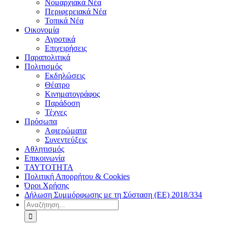
Νομαρχιακά Νέα
Περιφερειακά Νέα
Τοπικά Νέα
Οικονομία
Αγροτικά
Επιχειρήσεις
Παραπολιτικά
Πολιτισμός
Εκδηλώσεις
Θέατρο
Κινηματογράφος
Παράδοση
Τέχνες
Πρόσωπα
Αφιερώματα
Συνεντεύξεις
Αθλητισμός
Επικοινωνία
ΤΑΥΤΟΤΗΤΑ
Πολιτική Απορρήτου & Cookies
Όροι Χρήσης
Δήλωση Συμμόρφωσης με τη Σύσταση (ΕΕ) 2018/334
Αναζήτηση
για: