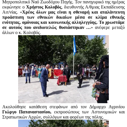
Μητροπολιτικό Ναό Ζωοδόχου Πηγής. Τον πανηγυρικό της ημέρας
εκφώνησε ο
Χρήστος Κολοβός
, διευθυντής Α/θμιας Εκπαίδευσης
Αιτ/νίας. «
Χρέος όλων μας είναι η σθεναρή και αταλάντευτη
προάσπιση των εθνικών δικαίων μέσα σε κλίμα εθνικής
ενότητας, ομόνοιας και κοινωνικής αλληλεγγύης. Το χρωστάμε
σε αυτούς που ανιδιοτελώς θυσιάστηκαν …
» ανέφερε μεταξύ
άλλων ο κ. Κολοβός.
Ακολούθησε κατάθεση στεφάνων από τον Δήμαρχο Αγρινίου
Γιώργο Παπαναστασίου,
εκπροσώπους των Αστυνομικών και
Στρατιωτικών Αρχών, συλλόγων και φορέων της πόλης.