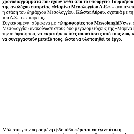
χρονοδιαγράμματα που έχουν τεθεί από το υπουργείο Τουρισμού
της αναδόχου εταιρείας «Μαρίνα Μεσολογγίου Α.Ε.»
– αναμένετα
η στάση του δημάρχου Μεσολογγίου,
Κώστα Λύρου
, σχετικά με τ
του Δ.Σ. της εταιρείας.
Συγκεκριμένα, σύμφωνα με
πληροφορίες του
MessolonghiNews,
Μεσολογγίου ανακοίνωσε στους δυο μεγαλομετόχους της «Μαρίνα
την απόφασή του,
να «κρατήσει» ίσες αποστάσεις από τους δυο, 
να συνεργαστούν μεταξύ τους, ώστε να υλοποιηθεί το έργο.
Μάλιστα
,
,
την περασμένη εβδομάδα
φέρεται να έγινε άτυπη