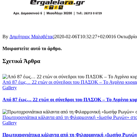
By
Δημήτριος Μαλαβέτας
|
2020-02-06T10:32:27+02:00
16 Οκτωβρίο
Μοιραστείτε αυτό το άρθρο.
Facebook
X
LinkedIn
WhatsApp
Email
Σχετικά Άρθρα
Από 87 έως… 22 ετών οι σύνεδροι του ΠΑΣΟΚ – Το Αγρίνιο κυρια
Gallery
Από 87 έως… 22 ετών οι σύνεδροι του ΠΑΣΟΚ – Το Αγρίνιο κυ
Πρωτοχρονιάτικα κάλαντα από τη Φιλαρμονική «Ιωσήφ Ρωγών» στ
Gallery
Πρωτοχρονιάτικα κάλαντα από τη Φιλαρμονική «Ιωσήφ Ρωγών»