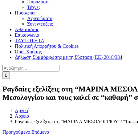
Παράδοση
Τέχνες
Πρόσωπα
Αφιερώματα
Συνεντεύξεις
Αθλητισμός
Επικοινωνία
ΤΑΥΤΟΤΗΤΑ
Πολιτική Απορρήτου & Cookies
Όροι Χρήσης
Δήλωση Συμμόρφωσης με τη Σύσταση (ΕΕ) 2018/334
Αναζήτηση
για:
Ραγδαίες εξελίξεις στη “ΜΑΡΙΝΑ ΜΕΣΟΛΟ
Μεσολογγίου και τους καλεί σε “καθαρή” 
Αρχική
Αρχείο
Ραγδαίες εξελίξεις στη “ΜΑΡΙΝΑ ΜΕΣΟΛΟΓΓΙΟΥ”! “Ίσες απο
Προηγούμενο
Επόμενο