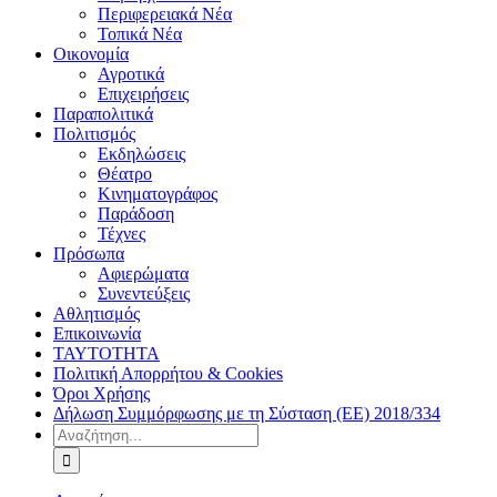
Περιφερειακά Νέα
Τοπικά Νέα
Οικονομία
Αγροτικά
Επιχειρήσεις
Παραπολιτικά
Πολιτισμός
Εκδηλώσεις
Θέατρο
Κινηματογράφος
Παράδοση
Τέχνες
Πρόσωπα
Αφιερώματα
Συνεντεύξεις
Αθλητισμός
Επικοινωνία
ΤΑΥΤΟΤΗΤΑ
Πολιτική Απορρήτου & Cookies
Όροι Χρήσης
Δήλωση Συμμόρφωσης με τη Σύσταση (ΕΕ) 2018/334
Αναζήτηση
για: