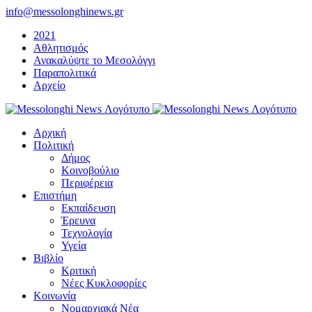
Μετάβαση
info@messolonghinews.gr
στο
2021
περιεχόμενο
Αθλητισμός
Ανακαλύψτε το Μεσολόγγι
Παραπολιτικά
Αρχείο
Αρχική
Πολιτική
Δήμος
Κοινοβούλιο
Περιφέρεια
Επιστήμη
Εκπαίδευση
Έρευνα
Τεχνολογία
Υγεία
Βιβλίο
Κριτική
Νέες Κυκλοφορίες
Κοινωνία
Νομαρχιακά Νέα