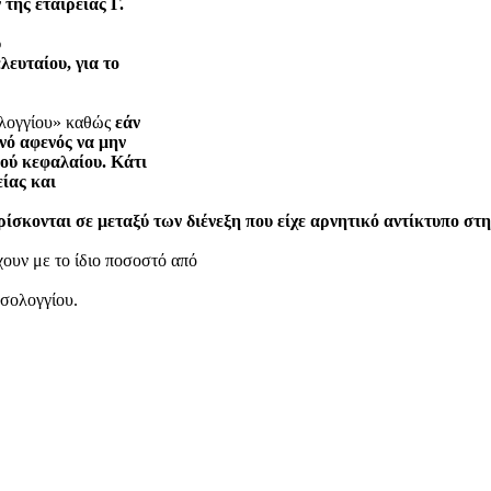
 της εταιρείας Γ.
υ
λευταίου, για το
ολογγίου» καθώς
εάν
νό αφενός να μην
κού κεφαλαίου. Κάτι
ίας και
ρίσκονται σε μεταξύ των διένεξη που είχε αρνητικό αντίκτυπο στη
ν με το ίδιο ποσοστό από
εσολογγίου.