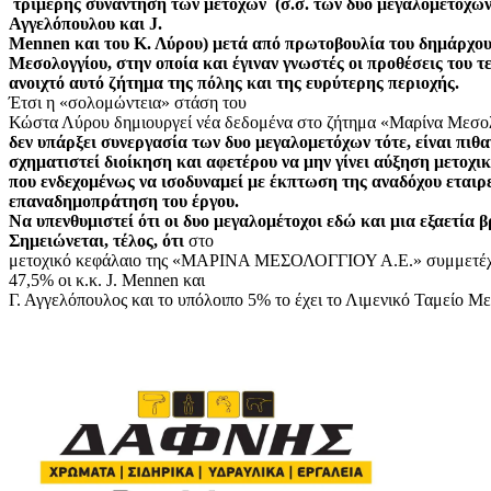
τριμερής συνάντηση των μετόχων
(σ.σ. των δυο μεγαλομετόχων
Αγγελόπουλου και
J
.
Mennen
και του Κ. Λύρου) μετά από πρωτοβουλία του δημάρχο
Μεσολογγίου, στην οποία και έγιναν γνωστές οι προθέσεις του τε
ανοιχτό αυτό ζήτημα της πόλης και της ευρύτερης περιοχής.
Έτσι η «σολομώντεια» στάση του
Κώστα Λύρου δημιουργεί νέα δεδομένα στο ζήτημα «Μαρίνα Μεσ
δεν υπάρξει συνεργασία των δυο μεγαλομετόχων τότε, είναι πιθα
σχηματιστεί διοίκηση και αφετέρου να μην γίνει αύξηση μετοχι
που ενδεχομένως να ισοδυναμεί με έκπτωση της αναδόχου εταιρε
επαναδημοπράτηση του έργου.
Να υπενθυμιστεί ότι οι δυο μεγαλομέτοχοι εδώ και μια εξαετία β
Σημειώνεται, τέλος, ότι
στο
μετοχικό κεφάλαιο της «ΜΑΡΙΝΑ ΜΕΣΟΛΟΓΓΙΟΥ Α.Ε.» συμμετέχου
47,5% οι κ.κ.
J
.
Mennen
και
Γ. Αγγελόπουλος και το υπόλοιπο 5% το έχει το Λιμενικό Ταμείο Μ