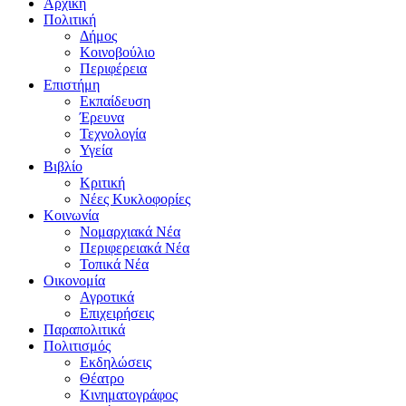
Αρχική
Πολιτική
Δήμος
Κοινοβούλιο
Περιφέρεια
Επιστήμη
Εκπαίδευση
Έρευνα
Τεχνολογία
Υγεία
Βιβλίο
Κριτική
Νέες Κυκλοφορίες
Κοινωνία
Νομαρχιακά Νέα
Περιφερειακά Νέα
Τοπικά Νέα
Οικονομία
Αγροτικά
Επιχειρήσεις
Παραπολιτικά
Πολιτισμός
Εκδηλώσεις
Θέατρο
Κινηματογράφος