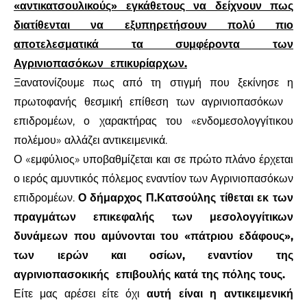
«αντικατσουλικούς» εγκάθετους να δείχνουν πως
διατίθενται να εξυπηρετήσουν πολύ πιο
αποτελεσματικά τα συμφέροντα των
Αγρινιοπασόκων
επικυρίαρχων.
Ξανατονίζουμε πως από τη στιγμή που ξεκίνησε η
πρωτοφανής θεσμική επίθεση των αγρινιοπασόκων
επιδρομέων, ο χαρακτήρας του «ενδομεσολογγίτικου
πολέμου» αλλάζει αντικειμενικά.
Ο «εμφύλιος» υποβαθμίζεται και σε πρώτο πλάνο έρχεται
ο ιερός αμυντικός πόλεμος εναντίον των Αγρινιοπασόκων
επιδρομέων.
Ο δήμαρχος Π.Κατσούλης τίθεται εκ των
πραγμάτων επικεφαλής των μεσολογγίτικων
δυνάμεων που αμύνονται του «πάτριου εδάφους»,
των ιερών και οσίων, εναντίον της
αγρινιοπασοκικής
επιβουλής κατά της πόλης τους.
Είτε μας αρέσει είτε όχι
αυτή είναι η αντικειμενική