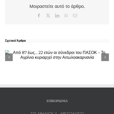
Μοιραστείτε αυτό το άρθρο.
Facebook
X
LinkedIn
WhatsApp
Email
Σχετικά Άρθρα
Πρωτοχρονιάτικα κάλαντα από τη
Φιλαρμονική «Ιωσήφ Ρωγών» στο
Δημαρχείο Ιερής Πόλης Μεσολογγίου
ΕΠΙΚΟΙΝΩΝΊΑ
ΣΠ. ΜΗΛΙΟΥ 3 - ΜΕΣΟΛΟΓΓΙ