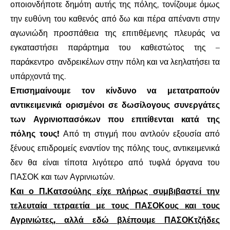
οποιονδήποτε δημότη αυτής της πόλης, τονίζουμε όμως
την ευθύνη του καθενός από δω και πέρα απέναντι στην
αγωνιώδη προσπάθεια της επιτιθέμενης πλευράς να
εγκαταστήσει παράρτημα του καθεστώτος της –
παράκεντρο
ανδρεικέλων στην πόλη και να λεηλατήσει τα
υπάρχοντά της.
Επισημαίνουμε τον κίνδυνο να μετατραπούν
αντικειμενικά ορισμένοι σε δωσίλογους συνεργάτες
των Αγρινιοπασόκων
που επιτίθενται κατά της
πόλης τους!
Από τη στιγμή που αντλούν εξουσία από
ξένους επιδρομείς εναντίον της πόλης τους, αντικειμενικά
δεν θα είναι τίποτα λιγότερο από τυφλά όργανα του
ΠΑΣΟΚ και των Αγρινιωτών.
Και ο Π.Κατσούλης είχε πλήρως συμβιβαστεί την
τελευταία τετραετία με τους ΠΑΣΟΚους και τους
Αγρινιώτες, αλλά εδώ βλέπουμε ΠΑΣΟΚτζήδες