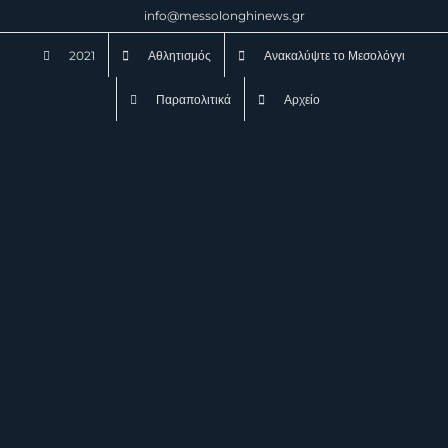
Μετάβαση
info@messolonghinews.gr
στο
2021
Αθλητισμός
Ανακαλύψτε το Μεσολόγγι
περιεχόμενο
Παραπολιτικά
Αρχείο