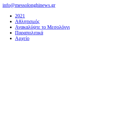
Μετάβαση
info@messolonghinews.gr
στο
2021
περιεχόμενο
Αθλητισμός
Ανακαλύψτε το Μεσολόγγι
Παραπολιτικά
Αρχείο