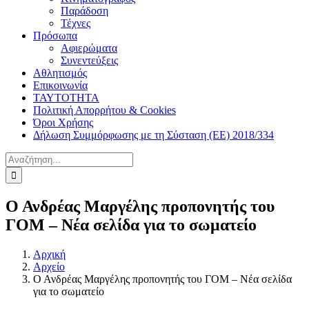
Παράδοση
Τέχνες
Πρόσωπα
Αφιερώματα
Συνεντεύξεις
Αθλητισμός
Επικοινωνία
ΤΑΥΤΟΤΗΤΑ
Πολιτική Απορρήτου & Cookies
Όροι Χρήσης
Δήλωση Συμμόρφωσης με τη Σύσταση (ΕΕ) 2018/334
Αναζήτηση
για:
Ο Ανδρέας Μαργέλης προπονητής του
ΓΟΜ – Νέα σελίδα για το σωματείο
Αρχική
Αρχείο
Ο Ανδρέας Μαργέλης προπονητής του ΓΟΜ – Νέα σελίδα
για το σωματείο