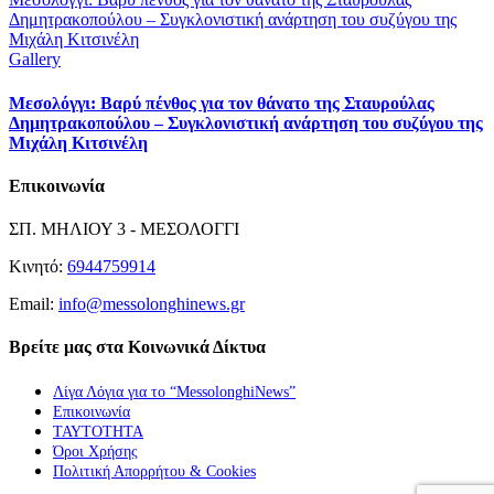
Δημητρακοπούλου – Συγκλονιστική ανάρτηση του συζύγου της
Μιχάλη Κιτσινέλη
Gallery
Μεσολόγγι: Βαρύ πένθος για τον θάνατο της Σταυρούλας
Δημητρακοπούλου – Συγκλονιστική ανάρτηση του συζύγου της
Μιχάλη Κιτσινέλη
Επικοινωνία
ΣΠ. ΜΗΛΙΟΥ 3 - ΜΕΣΟΛΟΓΓΙ
Κινητό:
6944759914
Email:
info@messolonghinews.gr
Βρείτε μας στα Κοινωνικά Δίκτυα
Λίγα Λόγια για το “MessolonghiNews”
Επικοινωνία
ΤΑΥΤΟΤΗΤΑ
Όροι Χρήσης
Πολιτική Απορρήτου & Cookies