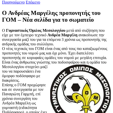
Προηγούμενο
Επόμενο
Ο Ανδρέας Μαργέλης προπονητής του
ΓΟΜ – Νέα σελίδα για το σωματείο
Ο
Γυμναστικός Όμιλος Μεσολογγίου
μετά από συζήτηση που
είχε με τον έμπειρο τεχνικό
Ανδρέα Μαργέλη
ανακοίνωσε την
συνεργασία μαζί του για τα επόμενα 3 χρόνια ως προπονητής της
ανδρικής ομάδας του συλλόγου.
Ο νέος τεχνικός του ΓΟΜ είναι ένας από τους πιο καταξιωμένους
προπονητές του νομού μας και όχι μόνο. Έχει διατελέσει
προπονητής σε κορυφαίες ομάδες του νομού με μεγάλη επιτυχία.
Είναι ένας άνθρωπος γνώστης του ποδοσφαίρου και η ομάδα του
Μεσολογγίου στοχεύει μαζί
του να παρουσιάσει ένα
όμορφο ποδόσφαιρο με
διακρίσεις.
Επίσης ο ΓΟΜ προχώρησε
και σε συνεργασία με τον
Παναγιώτη Γαρμπή, επί
χρόνια συνεργάτη του
Ανδρέα Μαργέλη ως
γυμναστή (ειδικότητα
Ποδόσφαιρο), ο οποίος έχει