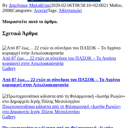
By
Δημήτριος Μαλαβέτας
|
2020-02-06T08:58:16+02:00
21 Μαΐου,
2008
|
Categories:
Αρχείο
|
Tags:
Αθλητισμός
|
Μοιραστείτε αυτό το άρθρο.
Facebook
X
LinkedIn
WhatsApp
Email
Σχετικά Άρθρα
Από 87 έως… 22 ετών οι σύνεδροι του ΠΑΣΟΚ – Το Αγρίνιο
κυριαρχεί στην Αιτωλοακαρνανία
Gallery
Από 87 έως… 22 ετών οι σύνεδροι του ΠΑΣΟΚ – Το Αγρίνιο
κυριαρχεί στην Αιτωλοακαρνανία
Πρωτοχρονιάτικα κάλαντα από τη Φιλαρμονική «Ιωσήφ Ρωγών»
στο Δημαρχείο Ιερής Πόλης Μεσολογγίου
Gallery
Πρωτοχρονιάτικα κάλαντα από τη Φιλαρμονική «Ιωσήφ