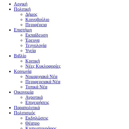
Αρχική
Πολιτική
Δήμος
Κοινοβούλιο
Περιφέρεια
Επιστήμη
Εκπαίδευση
Έρευνα
Τεχνολογία
Υγεία
Βιβλίο
Κριτική
Νέες Κυκλοφορίες
Κοινωνία
Νομαρχιακά Νέα
Περιφερειακά Νέα
Τοπικά Νέα
Οικονομία
Αγροτικά
Επιχειρήσεις
Παραπολιτικά
Πολιτισμός
Εκδηλώσεις
Θέατρο
Κινηματογράφος