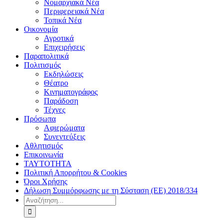
Νομαρχιακά Νέα
Περιφερειακά Νέα
Τοπικά Νέα
Οικονομία
Αγροτικά
Επιχειρήσεις
Παραπολιτικά
Πολιτισμός
Εκδηλώσεις
Θέατρο
Κινηματογράφος
Παράδοση
Τέχνες
Πρόσωπα
Αφιερώματα
Συνεντεύξεις
Αθλητισμός
Επικοινωνία
ΤΑΥΤΟΤΗΤΑ
Πολιτική Απορρήτου & Cookies
Όροι Χρήσης
Δήλωση Συμμόρφωσης με τη Σύσταση (ΕΕ) 2018/334
Αναζήτηση
για: