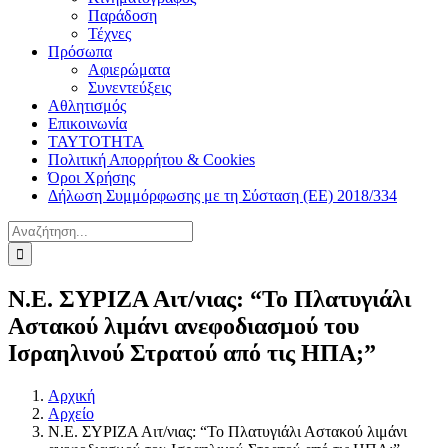
Παράδοση
Τέχνες
Πρόσωπα
Αφιερώματα
Συνεντεύξεις
Αθλητισμός
Επικοινωνία
ΤΑΥΤΟΤΗΤΑ
Πολιτική Απορρήτου & Cookies
Όροι Χρήσης
Δήλωση Συμμόρφωσης με τη Σύσταση (ΕΕ) 2018/334
Αναζήτηση
για:
Ν.Ε. ΣΥΡΙΖΑ Αιτ/νιας: “Το Πλατυγιάλι
Αστακού λιμάνι ανεφοδιασμού του
Ισραηλινού Στρατού από τις ΗΠΑ;”
Αρχική
Αρχείο
Ν.Ε. ΣΥΡΙΖΑ Αιτ/νιας: “Το Πλατυγιάλι Αστακού λιμάνι