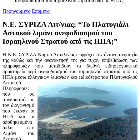
ανεφοδιασμού του Ισραηλινού Στρατού από τις ΗΠΑ;”
Προηγούμενο
Επόμενο
Ν.Ε. ΣΥΡΙΖΑ Αιτ/νιας: “Το Πλατυγιάλι
Αστακού λιμάνι ανεφοδιασμού του
Ισραηλινού Στρατού από τις ΗΠΑ;”
Η Ν.Ε. ΣΥΡΙΖΑ Νομού Αιτωλ/νίας εκφράζει την έντονη ανησυχία
της καθώς και την αγανάκτησή της για τυχόν επιβεβαίωση των
πληροφοριών που μεταδίδουν τα διεθνή ειδησεογραφικά
πρακτορεία περί ανεφοδιασμού του ισραηλινού στρατού από τις
ΗΠΑ μέσω ελληνικών λιμανιών και ειδικότερα του Πλατυγιαλιού
Αστακού.
Πληροφορίες
που σε
συνδυασμό με
τον διαγωνισμό
που έκαναν οι
ΗΠΑ και τα
αποθηκευμένα
όπλα στο
Λιμάνι του
Αστακού