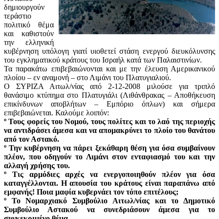
δημιουργούν
τεράστιο
πολιτικό θέμα
και καθιστούν
την ελληνική
κυβέρνηση υπόλογη γιατί υιοθετεί στάση ενεργού διευκόλυνσης
του εγκληματικού κράτους του Ισραήλ κατά των Παλαιστινίων.
Τα παρακάτω επιβεβαιώνονται και με την έλευση Αμερικανικού
πλοίου – εν αναμονή – στο Λιμάνι του Πλατυγιαλιού.
Ο ΣΥΡΙΖΑ Αιτωλ/νίας από 2-12-2008 μιλούσε για τριπλό
θανάσιμο κτύπημα στο Πλατυγιάλι (Λιθάνθρακας – Αποθήκευση
επικίνδυνων αποβλήτων – Εμπόριο όπλων) και σήμερα
επιβεβαιώνεται. Καλούμε λοιπόν:
º Τους φορείς του Νομού, τους πολίτες και το λαό της περιοχής
να αντιδράσει άμεσα και να απομακρύνει το πλοίο του θανάτου
από τον Αστακό.
º Την κυβέρνηση να πάρει ξεκάθαρη θέση για όσα συμβαίνουν
πλέον, που οδηγούν το Λιμάνι στον ενταφιασμό του και την
αλλαγή χρήσης του.
º Τις αρμόδιες αρχές να ενεργοποιηθούν πλέον για όσα
καταγγέλλονται. Η απουσία του κράτους είναι παραπάνω από
εμφανής! Ποια μαφία κυβερνάει τον τόπο επιτέλους;
º Το Νομαρχιακό Συμβούλιο Αιτωλ/νίας και το Δημοτικό
Συμβούλιο Αστακού να συνεδριάσουν άμεσα για το
συγκεκριμένο θέμα.