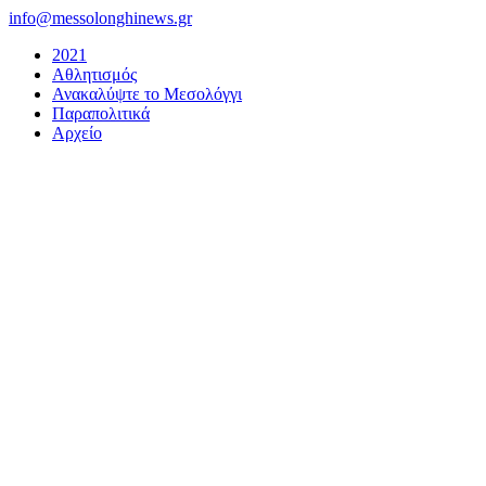
Μετάβαση
info@messolonghinews.gr
στο
2021
περιεχόμενο
Αθλητισμός
Ανακαλύψτε το Μεσολόγγι
Παραπολιτικά
Αρχείο