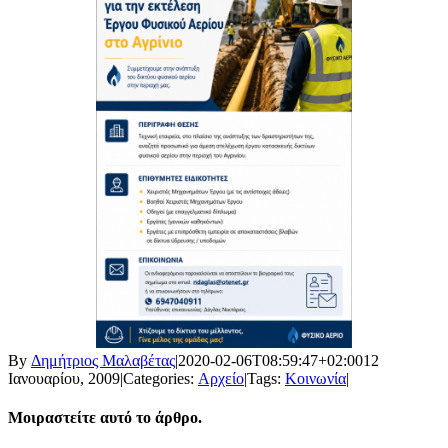
By
Δημήτριος Μαλαβέτας
|
2020-02-06T08:59:47+02:00
12
Ιανουαρίου, 2009
|
Categories:
Αρχείο
|
Tags:
Κοινωνία
|
Μοιραστείτε αυτό το άρθρο.