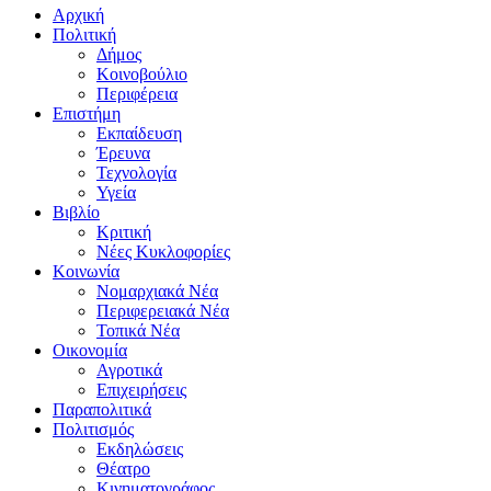
Αρχική
Πολιτική
Δήμος
Κοινοβούλιο
Περιφέρεια
Επιστήμη
Εκπαίδευση
Έρευνα
Τεχνολογία
Υγεία
Βιβλίο
Κριτική
Νέες Κυκλοφορίες
Κοινωνία
Νομαρχιακά Νέα
Περιφερειακά Νέα
Τοπικά Νέα
Οικονομία
Αγροτικά
Επιχειρήσεις
Παραπολιτικά
Πολιτισμός
Εκδηλώσεις
Θέατρο
Κινηματογράφος