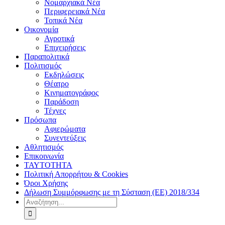
Νομαρχιακά Νέα
Περιφερειακά Νέα
Τοπικά Νέα
Οικονομία
Αγροτικά
Επιχειρήσεις
Παραπολιτικά
Πολιτισμός
Εκδηλώσεις
Θέατρο
Κινηματογράφος
Παράδοση
Τέχνες
Πρόσωπα
Αφιερώματα
Συνεντεύξεις
Αθλητισμός
Επικοινωνία
ΤΑΥΤΟΤΗΤΑ
Πολιτική Απορρήτου & Cookies
Όροι Χρήσης
Δήλωση Συμμόρφωσης με τη Σύσταση (ΕΕ) 2018/334
Αναζήτηση
για: