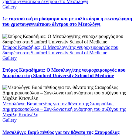
χριστουγεννιάτικου δέντρου στο Μεσολόγγι
Gallery
Σε εορταστική ατμόσφαιρα και με πολύ κόσμο η φωταγώγηση
του χριστουγεννιάτικου δέντρου στο Μεσολόγγι
Σπύρος Καραδήμας: Ο Μεσολογγίτης νευροχειρουργός που
διαπρέπει στη Stanford University School of Medicine
Gallery
Σπύρος Καραδήμας: Ο Μεσολογγίτης νευροχειρουργός που
διαπρέπει στη Stanford University School of Medicine
Μεσολόγγι: Βαρύ πένθος για τον θάνατο της Σταυρούλας
Δημητρακοπούλου – Συγκλονιστική ανάρτηση του συζύγου της
Μιχάλη Κιτσινέλη
Gallery
Μεσολόγγι: Βαρύ πένθος για τον θάνατο της Σταυρούλας