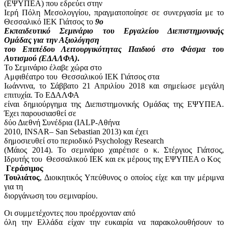
(ΕΨΥΠΕΑ) που εδρεύει στην
Ιερή Πόλη Μεσολογγίου, πραγματοποίησε σε συνεργασία με το
Θεσσαλικό ΙΕΚ Γιάτσος το
9ο
Εκπαιδευτικό Σεμινάριο του Εργαλείου Διεπιστημονικής
Ομάδας για την Αξιολόγηση
του Επιπέδου Λειτουργικότητας Παιδιού στο Φάσμα του
Αυτισμού (ΕΔΑΛΦΑ)
.
Το Σεμινάριο έλαβε χώρα στο
Αμφιθέατρο του
Θεσσαλικού ΙΕΚ Γιάτσος στα
Ιωάννινα, το Σάββατο 21 Απριλίου 2018 και σημείωσε μεγάλη
επιτυχία. Το ΕΔΑΛΦΑ
είναι δημιούργημα της Διεπιστημονικής Ομάδας της ΕΨΥΠΕΑ.
Έχει παρουσιασθεί σε
δύο Διεθνή Συνέδρια (
IALP
-Αθήνα
2010,
INSAR
–
San
Sebastian
2013) και έχει
δημοσιευθεί στο περιοδικό
Psychology
Research
(Μάιος 2014). Το σεμινάριο χαιρέτισε ο κ. Στέργιος Γιάτσος,
Ιδρυτής του
Θεσσαλικού ΙΕΚ και εκ μέρους της ΕΨΥΠΕΑ ο Κος
Γεράσιμος
Τουλιάτος
, Διοικητικός Υπεύθυνος ο οποίος είχε και την μέριμνα
για τη
διοργάνωση του σεμιναρίου.
Οι συμμετέχοντες που προέρχονταν από
όλη την Ελλάδα είχαν την ευκαιρία να παρακολουθήσουν το