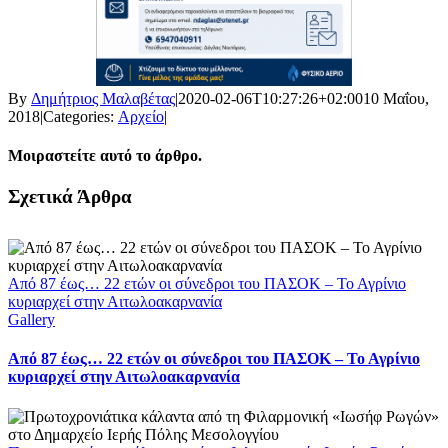
By
Δημήτριος Μαλαβέτας
|
2020-02-06T10:27:26+02:00
10 Μαΐου,
2018
|
Categories:
Αρχείο
|
Μοιραστείτε αυτό το άρθρο.
Facebook
X
LinkedIn
WhatsApp
Email
Σχετικά Άρθρα
Από 87 έως… 22 ετών οι σύνεδροι του ΠΑΣΟΚ – Το Αγρίνιο
κυριαρχεί στην Αιτωλοακαρνανία
Gallery
Από 87 έως… 22 ετών οι σύνεδροι του ΠΑΣΟΚ – Το Αγρίνιο
κυριαρχεί στην Αιτωλοακαρνανία