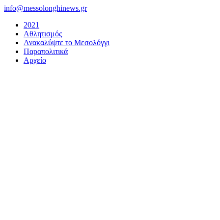
Μετάβαση
info@messolonghinews.gr
στο
2021
περιεχόμενο
Αθλητισμός
Ανακαλύψτε το Μεσολόγγι
Παραπολιτικά
Αρχείο