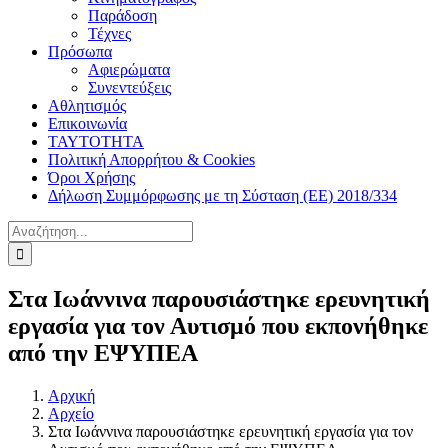
Παράδοση
Τέχνες
Πρόσωπα
Αφιερώματα
Συνεντεύξεις
Αθλητισμός
Επικοινωνία
ΤΑΥΤΟΤΗΤΑ
Πολιτική Απορρήτου & Cookies
Όροι Χρήσης
Δήλωση Συμμόρφωσης με τη Σύσταση (ΕΕ) 2018/334
Αναζήτηση
για:
Στα Ιωάννινα παρουσιάστηκε ερευνητική
εργασία για τον Αυτισμό που εκπονήθηκε
από την ΕΨΥΠΕΑ
Αρχική
Αρχείο
Στα Ιωάννινα παρουσιάστηκε ερευνητική εργασία για τον