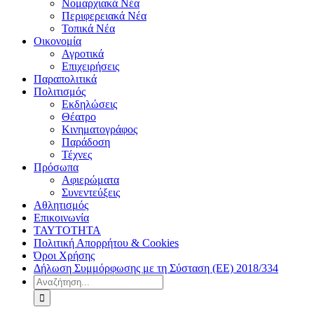
Νομαρχιακά Νέα
Περιφερειακά Νέα
Τοπικά Νέα
Οικονομία
Αγροτικά
Επιχειρήσεις
Παραπολιτικά
Πολιτισμός
Εκδηλώσεις
Θέατρο
Κινηματογράφος
Παράδοση
Τέχνες
Πρόσωπα
Αφιερώματα
Συνεντεύξεις
Αθλητισμός
Επικοινωνία
ΤΑΥΤΟΤΗΤΑ
Πολιτική Απορρήτου & Cookies
Όροι Χρήσης
Δήλωση Συμμόρφωσης με τη Σύσταση (ΕΕ) 2018/334
Αναζήτηση
για: