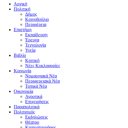
Αρχική
Πολιτική
Δήμος
Κοινοβούλιο
Περιφέρεια
Επιστήμη
Εκπαίδευση
Έρευνα
Τεχνολογία
Υγεία
Βιβλίο
Κριτική
Νέες Κυκλοφορίες
Κοινωνία
Νομαρχιακά Νέα
Περιφερειακά Νέα
Τοπικά Νέα
Οικονομία
Αγροτικά
Επιχειρήσεις
Παραπολιτικά
Πολιτισμός
Εκδηλώσεις
Θέατρο
Κινηματογράφος